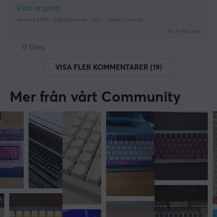
Visa original
Wooting 60HE+ RGB Barebone - ISO + Lekker Linear60
för 9 mån. sen
0 likes
VISA FLER KOMMENTARER (19)
Mer från vårt Community