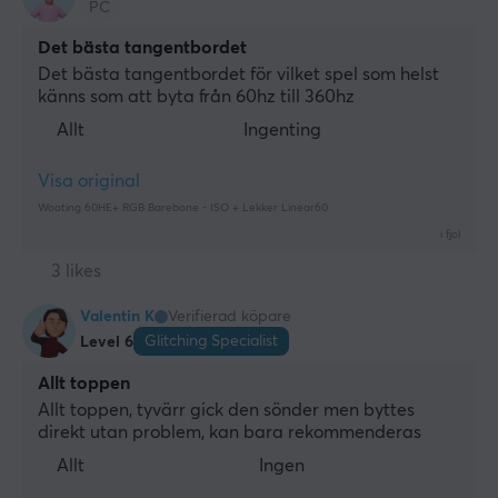
PC
Det bästa tangentbordet
Det bästa tangentbordet för vilket spel som helst 
känns som att byta från 60hz till 360hz
Allt
Ingenting
Visa original
Wooting 60HE+ RGB Barebone - ISO + Lekker Linear60
i fjol
3 likes
Valentin K
Verifierad köpare
Glitching Specialist
Level 6
Allt toppen
Allt toppen, tyvärr gick den sönder men byttes 
direkt utan problem, kan bara rekommenderas
Allt
Ingen