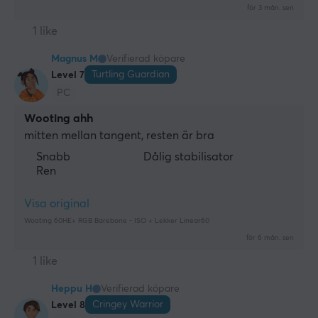
för 3 mån. sen
1 like
Magnus M
Verifierad köpare
Turtling Guardian
Level 7
PC
Wooting ahh
mitten mellan tangent, resten är bra
Snabb
Dålig stabilisator
Ren
Visa original
Wooting 60HE+ RGB Barebone - ISO + Lekker Linear60
för 6 mån. sen
1 like
Heppu H
Verifierad köpare
Cringey Warrior
Level 8