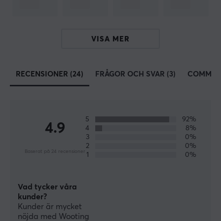
Trådlös
Nej
VISA MER
Kompatibilitet
Linux, Mac, PC
RECENSIONER (24)
FRÅGOR OCH SVAR (3)
COMMUN
EGENSKAPER
Mekaniska brytare
Ja
5
92%
4.9
4
8%
Typ av brytare
3
0%
Gateron x Lekker Linear60
2
0%
Baserat på 24 recensioner
1
0%
Formfaktor
60%
Vad tycker våra
Knapplayout
kunder?
ISO 62
Kunder är mycket
nöjda med Wooting