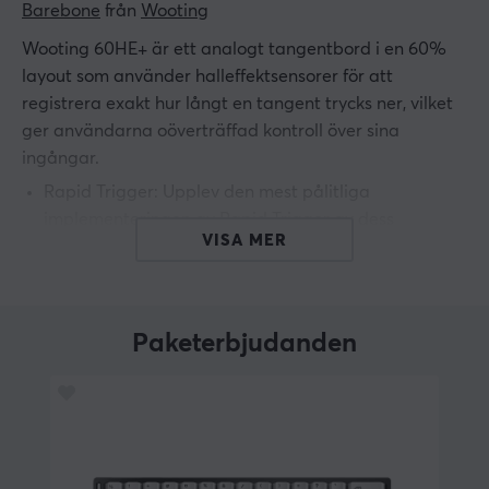
Barebone
 från 
Wooting
Wooting 60HE+ är ett analogt tangentbord i en 60%
layout som använder halleffektsensorer för att
registrera exakt hur långt en tangent trycks ner, vilket
ger användarna oöverträffad kontroll över sina
ingångar.
Rapid Trigger: Upplev den mest pålitliga
implementeringen av Rapid Trigger av dess
VISA MER
ursprungliga uppfinnare, vilket ger dig en verklig
konkurrensfördel inom spel.
Justerbar aktivering: Du bestämmer hur långt en
tangent måste tryckas ner för att den ska
Paketerbjudanden
aktiveras. Konfigurerbar per nyckel i steg om 0,1
mm, från 0,1 mm upp till 4,0 mm.
Låg latens: En låg latens i Esports-klass på mindre
än 1ms ingångsfördröjning.
Lekker L60-switches: Wooting 60HE+ kommer med