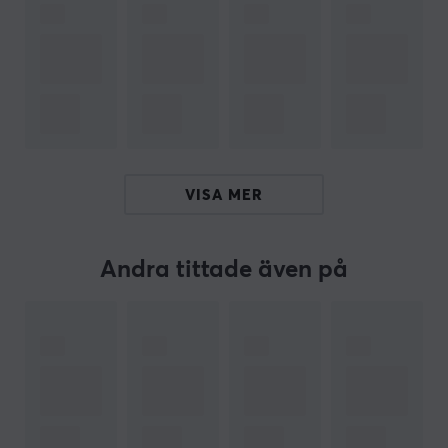
handkontroll, men med den taktila responsen och
hållbarheten hos ett mekaniskt tangentbord.
Varje tangentbord är byggt med omsorg och
högkvalitativa komponenter för att möta de mest
krävande användarnas behov. Wootings framgång är
inte en slump. Deras passion för innovation, fokus på
kvalitet och starka gemenskap har gjort dem till en
VISA MER
favorit bland gamers och entusiaster världen över.
Wooting är ett bevis på att man kan nå framgång
genom att kombinera passion, hårt arbete och en vilja
Andra tittade även på
att tänja på gränserna för vad som är möjligt.
SPECIFIKATIONER
ANSLUTNING
Anslutning
USB