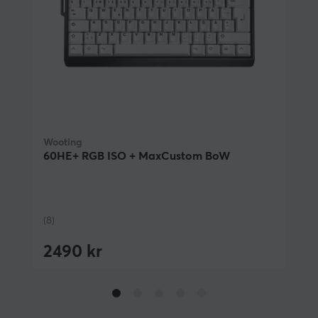
försmorda Lekker L60-switchar som är hot-
swappable.
Hållbarhet: På grund av tangentbordets höga
hållbarhet erbjuder Wooting 4 års garanti.
Tachyon-läge: Aktivera Tachyon-mode för att
prioritera tangentbordsskanning framför RGB-
effekter, vilket sänker tangentbordets
inmatningshastighet ytterligare.
Wooting
60HE+ RGB ISO + MaxCustom BoW
Då detta 60% tangentbord har hall-effect switchar
(Linear60) går det att anpassa actuation point mellan
(8)
0,1 och 4.0mm. Utöver anpassningsbara
aktiveringspunkter, Rapid Trigger, och spilltålighet kan
2490 kr
du spara upp till 4 profiler på tangentbordet. Ingår
även en keycap puller. Köp ditt Wooting 60HE+
tangentbord och upplev vad ett premiumtangentbord
kan göra.