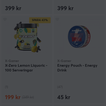
399 kr
399 kr
SPARA
43%
X-Gamer
X-Gamer
X-Zero Lemon Liquoric -
Energy Pouch - Energy
100 Serveringar
Drink
(1)
(47)
199 kr
45 kr
(349 kr)