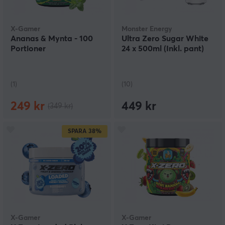
X-Gamer
Monster Energy
Ananas & Mynta - 100
Ultra Zero Sugar White
Portioner
24 x 500ml (Inkl. pant)
(1)
(10)
249 kr
449 kr
(349 kr)
SPARA
38%
X-Gamer
X-Gamer