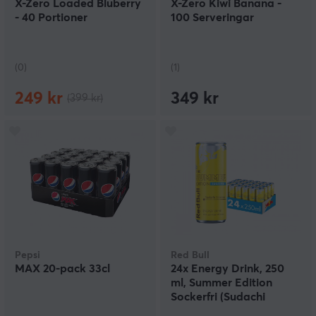
X-Zero Loaded Bluberry
X-Zero Kiwi Banana -
- 40 Portioner
100 Serveringar
(0)
(1)
249 kr
349 kr
(399 kr)
Pepsi
Red Bull
MAX 20-pack 33cl
24x Energy Drink, 250
ml, Summer Edition
Sockerfri (Sudachi
Limesmak)