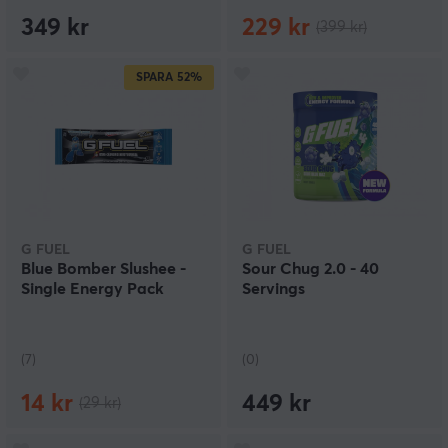
349 kr
229 kr
(399 kr)
SPARA
52%
G FUEL
G FUEL
Blue Bomber Slushee -
Sour Chug 2.0 - 40
Single Energy Pack
Servings
(7)
(0)
14 kr
449 kr
(29 kr)