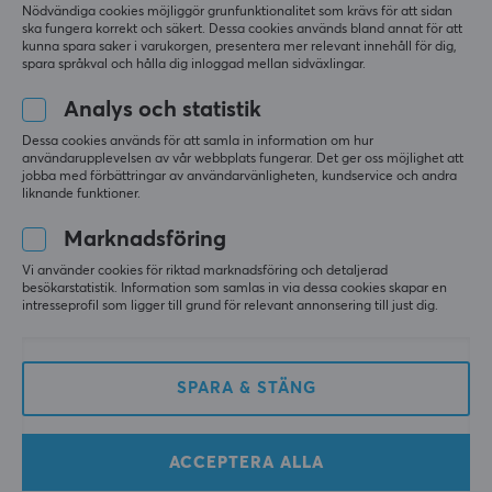
Nödvändiga cookies möjliggör grunfunktionalitet som krävs för att sidan
ska fungera korrekt och säkert. Dessa cookies används bland annat för att
kunna spara saker i varukorgen, presentera mer relevant innehåll för dig,
spara språkval och hålla dig inloggad mellan sidväxlingar.
Analys och statistik
Dessa cookies används för att samla in information om hur
användarupplevelsen av vår webbplats fungerar. Det ger oss möjlighet att
G FUEL
PXL Energy
jobba med förbättringar av användarvänligheten, kundservice och andra
The Juice 2.0 - 40
High Score 500ml
liknande funktioner.
Servings
(Persika & Nektarin)
Marknadsföring
Vi använder cookies för riktad marknadsföring och detaljerad
(0)
(0)
besökarstatistik. Information som samlas in via dessa cookies skapar en
intresseprofil som ligger till grund för relevant annonsering till just dig.
449 kr
19 kr
SPARA
20%
SPARA & STÄNG
ACCEPTERA ALLA