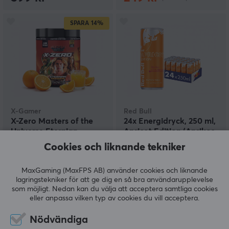
SPARA
14%
X-Gamer
Red Bull
X-Zero Masters of the
24x Energidryck, 250 ml,
Universe Eternian
Apricot Edition (Aprikos-
Orange - 100
och Jordgubbssmak)
Cookies och liknande tekniker
Serveringar
(0)
(14)
MaxGaming (MaxFPS AB) använder cookies och liknande
lagringstekniker för att ge dig en så bra användarupplevelse
299 kr
399 kr
som möjligt. Nedan kan du välja att acceptera samtliga cookies
(349 kr)
eller anpassa vilken typ av cookies du vill acceptera.
Nödvändiga