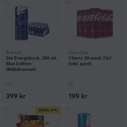
Red Bull
Coca-Cola
24x Energidryck, 250 ml,
Cherry 20-pack 33cl
Blue Edition
(Inkl. pant)
(Blåbärssmak)
(13)
(2)
399 kr
199 kr
SPARA
29%