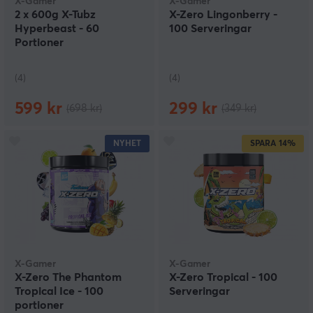
X-Gamer
X-Gamer
2 x 600g X-Tubz
X-Zero Lingonberry -
Hyperbeast - 60
100 Serveringar
Portioner
(4)
(4)
599 kr
299 kr
(698 kr)
(349 kr)
NYHET
SPARA
14%
X-Gamer
X-Gamer
X-Zero The Phantom
X-Zero Tropical - 100
Tropical Ice - 100
Serveringar
portioner