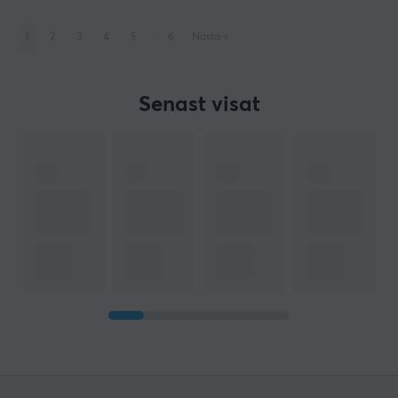
1
2
3
4
5
..
6
Nästa
»
Senast visat