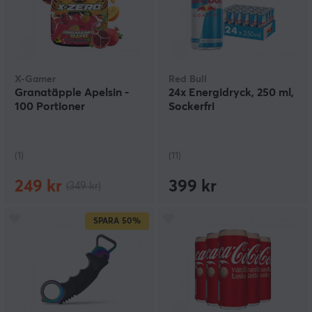
X-Gamer
Red Bull
Granatäpple Apelsin -
24x Energidryck, 250 ml,
100 Portioner
Sockerfri
(1)
(11)
249 kr
399 kr
(349 kr)
SPARA
50%