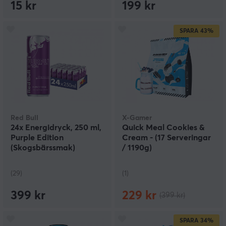
15 kr
199 kr
SPARA
43%
Red Bull
X-Gamer
24x Energidryck, 250 ml,
Quick Meal Cookies &
Purple Edition
Cream - (17 Serveringar
(Skogsbärssmak)
/ 1190g)
(29)
(1)
399 kr
229 kr
(399 kr)
SPARA
34%