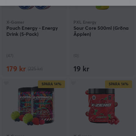
X-Gamer
PXL Energy
Pouch Energy - Energy
Sour Core 500ml (Gröna
Drink (5-Pack)
Äpplen)
(47)
(0)
179 kr
19 kr
(225 kr)
SPARA
14%
SPARA
14%