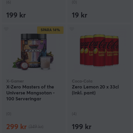
(6)
(0)
199 kr
19 kr
SPARA
14%
X-Gamer
Coca-Cola
X-Zero Masters of the
Zero Lemon 20 x 33cl
Universe Mangsotan -
(Inkl. pant)
100 Serveringar
(0)
(4)
299 kr
199 kr
(349 kr)