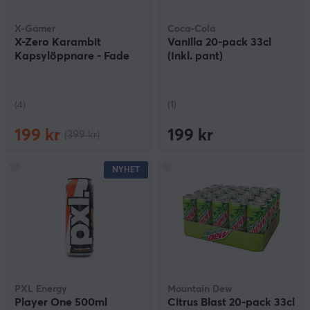
X-Gamer
Coca-Cola
X-Zero Karambit
Vanilla 20-pack 33cl
Kapsylöppnare - Fade
(Inkl. pant)
(4)
(1)
199 kr
199 kr
(399 kr)
NYHET
PXL Energy
Mountain Dew
Player One 500ml
Citrus Blast 20-pack 33cl