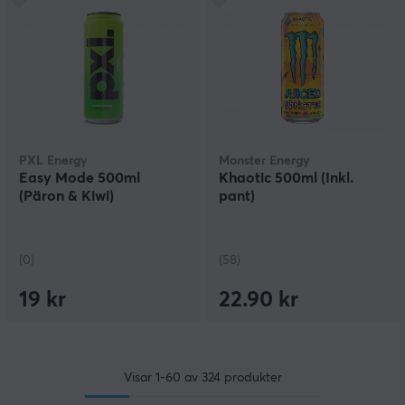
PXL Energy
Monster Energy
Easy Mode 500ml
Khaotic 500ml (Inkl.
(Päron & Kiwi)
pant)
(0)
(58)
19 kr
22.90 kr
Visar
1-60
av
324
produkter