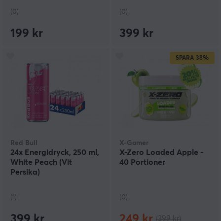
(0)
(0)
199 kr
399 kr
SPARA
38%
Red Bull
X-Gamer
24x Energidryck, 250 ml,
X-Zero Loaded Apple -
White Peach (Vit
40 Portioner
Persika)
(1)
(0)
399 kr
249 kr
(399 kr)