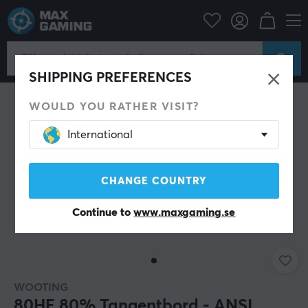
Datortillbehör
Tangentbord & Tillbehör
Gaming tangentbord
SHIPPING PREFERENCES
WOULD YOU RATHER VISIT?
International
CHANGE COUNTRY
Continue to
www.maxgaming.se
WOOTING
80HE 80% Tangentbord - ANSI