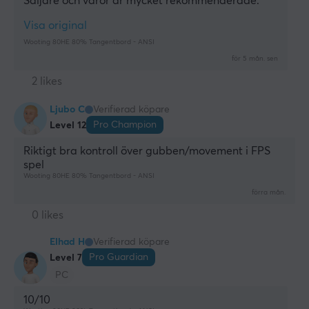
Säljare och varor är mycket rekommenderade.
Ja
Visa original
Hotswap
Wooting 80HE 80% Tangentbord - ANSI
Ja
för 5 mån. sen
Profil
2 likes
OEM
Ljubo C
Verifierad köpare
Färg
Pro Champion
Level 12
Svart
Riktigt bra kontroll över gubben/movement i FPS 
spel
Passar
Wooting 80HE 80% Tangentbord - ANSI
Razer
förra mån.
0 likes
GARANTI
Elhad H
Verifierad köpare
Producentens garanti
Pro Guardian
Level 7
4 års garanti
PC
10/10
MÅTT & VIKT