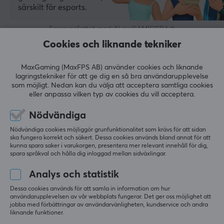
särskilt för esports.
Anslutning
USB
Sammanfattat med AI av GAMIFIERA.®
Cookies och liknande tekniker
LÄMNA RECENSION
Trådlös
Nej
MaxGaming (MaxFPS AB) använder cookies och liknande
Relevans
lagringstekniker för att ge dig en så bra användarupplevelse
Kompatibilitet
som möjligt. Nedan kan du välja att acceptera samtliga cookies
Linux, Mac, PC
Alla recensioner
eller anpassa vilken typ av cookies du vill acceptera.
Nödvändiga
Maximilian K
Verifierad köpare
EGENSKAPER
Speedy Scout
Level 5
Nödvändiga cookies möjliggör grunfunktionalitet som krävs för att sidan
Material
ska fungera korrekt och säkert. Dessa cookies används bland annat för att
Topptangentbord
kunna spara saker i varukorgen, presentera mer relevant innehåll för dig,
Glas
spara språkval och hålla dig inloggad mellan sidväxlingar.
Topptangentbord, som beskrivet, super för gaming.
Mekaniska brytare
Analys och statistik
Visa original
Ja
Wooting 80HE 80% Tangentbord - ANSI
Dessa cookies används för att samla in information om hur
Formfaktor
användarupplevelsen av vår webbplats fungerar. Det ger oss möjlighet att
för 3 mån. sen
jobba med förbättringar av användarvänligheten, kundservice och andra
TKL
liknande funktioner.
2 likes