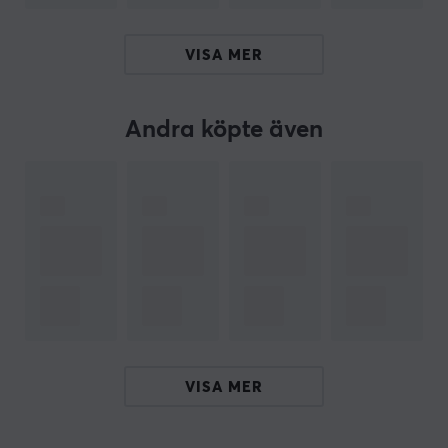
True 8kHz Polling Rate: En låg latens i Esports-
klass på 0.125ms ingångsfördröjning.
VISA MER
Lekker L60 V2-switches: Wooting Two HE kommer
med försmorda Lekker L60 V2-switchar som är
Andra köpte även
hot-swappable.
Per-key RGB och A LED bar: Per-key konfigurerbar
RGB, olika RGB-effekter och ljusstyrka
Rappy Snappy: Övervakar minst 2 valda
tangenter och aktiverar knappen som trycks ned
längst
Ta dig an dina favoritspel med bättre kontroll och
precision med detta premiumtangentbord. Byggt med
kvalitetsmaterial och utrustad med flera avancerade
VISA MER
funktioner som Rapid Trigger, justerbar actuation point,
Rappy Snappy, 8k polling rate och per-key RGB.