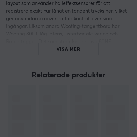
layout som använder halleffektsensorer för att
registrera exakt hur långt en tangent trycks ner, vilket
ger användarna oöverträffad kontroll över sina
ingångar. Liksom andra Wooting-tangentbord har
Wooting 80HE låg latens, justerbar aktivering och
Rapid trigger. Det som utmärker det nya 80HE
tangentbordet är deras nyaste innovation - Rappy
VISA MER
Snappy. Om det inte vore nog så kommer stödjer detta
TKL tangentbord även 8kHz polling rate för en ännu
lägre latens i ditt tangentbord.
Relaterade produkter
Rapid Trigger: Upplev den mest pålitliga
implementeringen av Rapid Trigger av dess
ursprungliga uppfinnare, vilket ger dig en verklig
konkurrensfördel inom spel.
Justerbar aktivering: Du bestämmer hur långt en
tangent måste tryckas ner för att den ska
aktiveras. Konfigurerbar per nyckel i steg om 0,1
mm, från 0,1 mm upp till 4,0 mm.