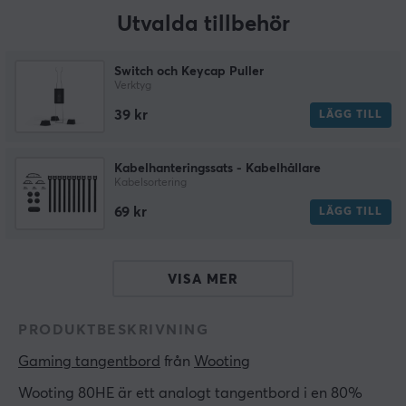
Utvalda tillbehör
Switch och Keycap Puller
Verktyg
39 kr
LÄGG TILL
Kabelhanteringssats - Kabelhållare
Kabelsortering
69 kr
LÄGG TILL
VISA MER
PRODUKTBESKRIVNING
Gaming tangentbord
 från 
Wooting
Wooting 80HE är ett analogt tangentbord i en 80%