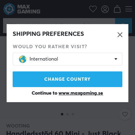
Datortillbehör
Tangentbord & Tillbehör
Handledsstöd
SHIPPING PREFERENCES
WOULD YOU RATHER VISIT?
International
CHANGE COUNTRY
Continue to
www.maxgaming.se
WOOTING
Handledsstöd 60 Mini - Just Black