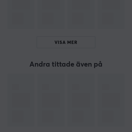
ARTIKELNUMMER
Vårt artikelnummer: 32353
Tillv. artikelnummer: WR3-295-BK-001
OM VARUMÄRKET
VISA MER
Wooting
, ett holländskt företag grundat av tre
passionerade spelare, har tagit den mekaniska
Andra tittade även på
tangentbordsvärlden med storm. Deras hemlighet? En
kompromisslös strävan efter innovation och prestanda.
Wooting är inte nöjda med att bara erbjuda snygga
tangentbord – de vill revolutionera spelupplevelsen.
Deras unika Lekker switches möjliggör analog input på
mekaniska tangentbord, vilket ger en oöverträffad
kontroll och precision. Föreställ dig att styra din
spelkaraktär med samma finess som med en
handkontroll, men med den taktila responsen och