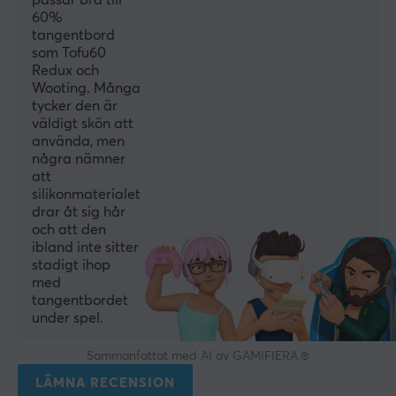
passar bra till
Svart
60%
tangentbord
som Tofu60
GARANTI
Redux och
Wooting. Många
Producentens garanti
tycker den är
2 års garanti
väldigt skön att
använda, men
några nämner
MÅTT & VIKT
att
silikonmaterialet
Bredd
drar åt sig hår
295 mm
och att den
ibland inte sitter
Djup
stadigt ihop
100 mm
med
tangentbordet
Höjd
under spel.
20 mm
Sammanfattat med AI av GAMIFIERA.®
Vikt
LÄMNA RECENSION
290 g