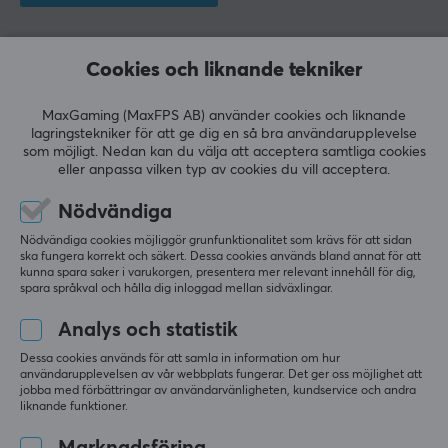
Relevans
Cookies och liknande tekniker
Alla recensioner
MaxGaming (MaxFPS AB) använder cookies och liknande
Joakim K
Verifierad köpare
lagringstekniker för att ge dig en så bra användarupplevelse
Easy Warrior
som möjligt. Nedan kan du välja att acceptera samtliga cookies
Level 8
eller anpassa vilken typ av cookies du vill acceptera.
PC
Nödvändiga
Tråkig
Det finns en läpp under 60HE, men ändå har man 
Nödvändiga cookies möjliggör grunfunktionalitet som krävs för att sidan
inte gjort en krok eller någonting som håller stödet 
ska fungera korrekt och säkert. Dessa cookies används bland annat för att
kunna spara saker i varukorgen, presentera mer relevant innehåll för dig,
tillsammans med tangentbordet.
spara språkval och hålla dig inloggad mellan sidväxlingar.
Det kanske är bara mitt bord men det är skitdåligt 
Analys och statistik
grepp på det, inte ovanligt att jag måste justera 
mitt i en gaming sesh.
Dessa cookies används för att samla in information om hur
Wooting Handledsstöd 60 Mini - Just Black
användarupplevelsen av vår webbplats fungerar. Det ger oss möjlighet att
jobba med förbättringar av användarvänligheten, kundservice och andra
för 9 mån. sen
liknande funktioner.
0 likes
Marknadsföring