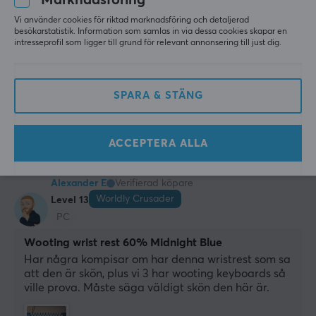
Eetu i
Vi använder cookies för riktad marknadsföring och detaljerad
Legendary Challenger
Level 10
besökarstatistik. Information som samlas in via dessa cookies skapar en
intresseprofil som ligger till grund för relevant annonsering till just dig.
PC
Bra, fin och bekväm handledsstöd
SPARA & STÄNG
Visa original
Wooting Handledsstöd 60 Mini - Just White
i fjol
ACCEPTERA ALLA
1 like
Alexander E
Verifierad köpare
Worldly Crusader
Level 13
PC
Wooting wrist rest 60% Midnight Blue
Har några kompisar om har denna wristrest som sa 
att den är skön, plus vi 3 har wooting keyboards så 
ville prova. Måste säga väldigt skön den här är.