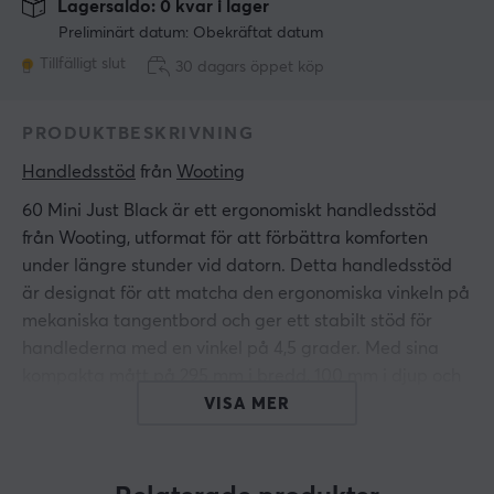
Lagersaldo: 0 kvar i lager
Preliminärt datum: Obekräftat datum
Tillfälligt slut
30 dagars öppet köp
PRODUKTBESKRIVNING
Handledsstöd
 från 
Wooting
60 Mini Just Black är ett ergonomiskt handledsstöd
från Wooting, utformat för att förbättra komforten
under längre stunder vid datorn. Detta handledsstöd
är designat för att matcha den ergonomiska vinkeln på
mekaniska tangentbord och ger ett stabilt stöd för
handlederna med en vinkel på 4,5 grader. Med sina
kompakta mått på 295 mm i bredd, 100 mm i djup och
en höjd på 20 mm passar det perfekt på de flesta
VISA MER
skrivbord.
Tillverkat av högkvalitativ silikon som är hygieniskt,