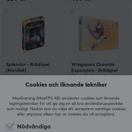
Splendor - Brädspel
Wingspan: Oceania
(Nordisk)
Expansion - Brädspel
(Svenska)
Cookies och liknande tekniker
(0)
(0)
MaxGaming (MaxFPS AB) använder cookies och liknande
lagringstekniker för att ge dig en så bra användarupplevelse
289 kr
299 kr
som möjligt. Nedan kan du välja att acceptera samtliga cookies
eller anpassa vilken typ av cookies du vill acceptera.
Nödvändiga