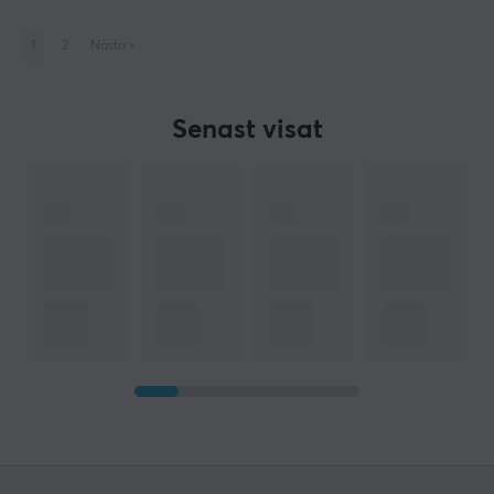
1
2
Nästa
»
Senast visat