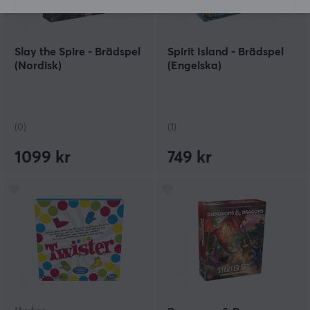
Slay the Spire - Brädspel
Spirit Island - Brädspel
(Nordisk)
(Engelska)
(0)
(1)
1099 kr
749 kr