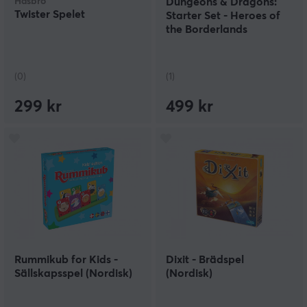
Hasbro
Dungeons & Dragons:
Twister Spelet
Starter Set - Heroes of
the Borderlands
(0)
(1)
299 kr
499 kr
Rummikub for Kids -
Dixit - Brädspel
Sällskapsspel (Nordisk)
(Nordisk)