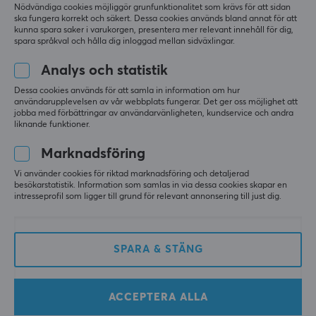
Nödvändiga cookies möjliggör grunfunktionalitet som krävs för att sidan
ska fungera korrekt och säkert. Dessa cookies används bland annat för att
kunna spara saker i varukorgen, presentera mer relevant innehåll för dig,
spara språkval och hålla dig inloggad mellan sidväxlingar.
Analys och statistik
Dessa cookies används för att samla in information om hur
användarupplevelsen av vår webbplats fungerar. Det ger oss möjlighet att
Hasbro
Exploding Kittens: The
jobba med förbättringar av användarvänligheten, kundservice och andra
Monopoly Classic 90-
Board Game - Super Fan
liknande funktioner.
årsjubileumsutgåvan -
Edition (Engelska)
Brädspel (SE)
Marknadsföring
Vi använder cookies för riktad marknadsföring och detaljerad
(0)
(0)
besökarstatistik. Information som samlas in via dessa cookies skapar en
intresseprofil som ligger till grund för relevant annonsering till just dig.
349 kr
429 kr
SPARA & STÄNG
ACCEPTERA ALLA