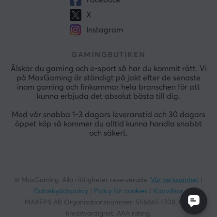
Facebook
X
Instagram
GAMINGBUTIKEN
Älskar du gaming och e-sport så har du kommit rätt. Vi
på MaxGaming är ständigt på jakt efter de senaste
inom gaming och finkammar hela branschen för att
kunna erbjuda det absolut bästa till dig.
Med vår snabba 1-3 dagars leveranstid och 30 dagars
öppet köp så kommer du alltid kunna handla snabbt
och säkert.
© MaxGaming. Alla rättigheter reserverade.
Vår verksamhet
|
Dataskyddspolicy
|
Policy för cookies
|
Köpvillkor
MAXFPS AB Organisationsnummer:
556665-1708
. God
kreditvärdighet. AAA rating.