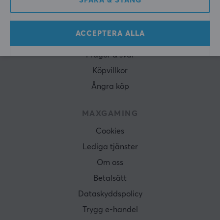
SPARA & STÄNG
KUNDSERVICE
ACCEPTERA ALLA
Kundtjänst
Frågor & svar
Köpvillkor
Ångra köp
MAXGAMING
Cookies
Lediga tjänster
Om oss
Betalsätt
Dataskyddspolicy
Trygg e-handel