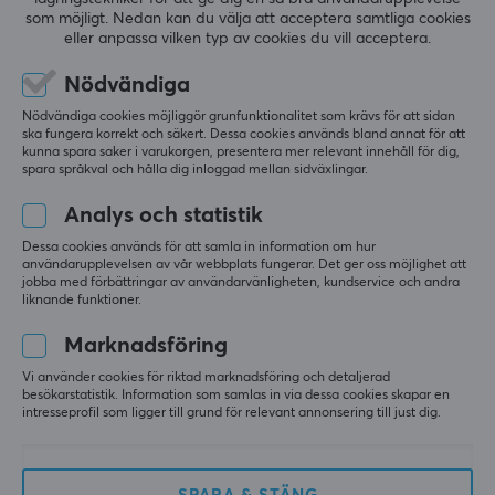
som möjligt. Nedan kan du välja att acceptera samtliga cookies
eller anpassa vilken typ av cookies du vill acceptera.
Nödvändiga
Nödvändiga cookies möjliggör grunfunktionalitet som krävs för att sidan
ska fungera korrekt och säkert. Dessa cookies används bland annat för att
kunna spara saker i varukorgen, presentera mer relevant innehåll för dig,
spara språkval och hålla dig inloggad mellan sidväxlingar.
Analys och statistik
Nyhetsbrev för gamers
Dessa cookies används för att samla in information om hur
användarupplevelsen av vår webbplats fungerar. Det ger oss möjlighet att
jobba med förbättringar av användarvänligheten, kundservice och andra
Mer än 400 000 gamers prenumererar idag på vårt
liknande funktioner.
nyhetsbrev. Få exklusiva nyheter, ta emot grymma
Marknadsföring
erbjudanden samt mycket mer!
Vi använder cookies för riktad marknadsföring och detaljerad
besökarstatistik. Information som samlas in via dessa cookies skapar en
intresseprofil som ligger till grund för relevant annonsering till just dig.
PRENUMERERA