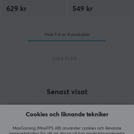
629 kr
549 kr
Visar
1-4
av
4
produkter
VISA FLER...
Senast visat
Cookies och liknande tekniker
MaxGaming (MaxFPS AB) använder cookies och liknande
lagringstekniker för att ge dig en så bra användarupplevelse