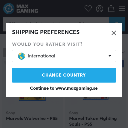
Konsol
Playstation
Playstation Spel
Playstation Spel
SHIPPING PREFERENCES
Visa filter
WOULD YOU RATHER VISIT?
4
produkter
Mest populära
International
NYHET
CHANGE COUNTRY
Continue to
www.maxgaming.se
Sony
Sony
Marvels Wolverine - PS5
Marvel Tokon Fighting
Souls - PS5