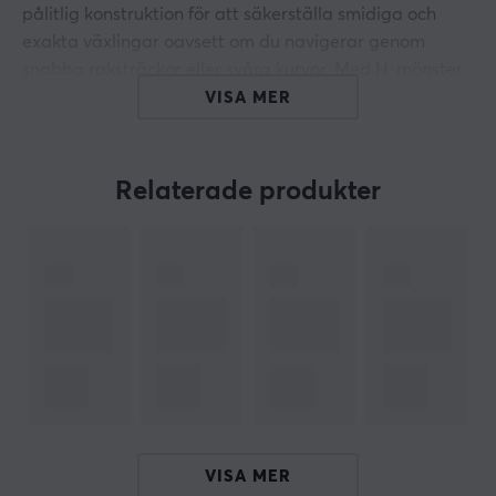
pålitlig konstruktion för att säkerställa smidiga och
exakta växlingar oavsett om du navigerar genom
snabba raksträckor eller svåra kurvor. Med H-mönster
och sex växlar säkerställs att varje växling känns
VISA MER
naturlig och responsiv.
Världens högklassiga racingupplevelse börjar med
Relaterade produkter
Driving Force-växelspakens gedigna design. Tillverkad
i stål och klädd med handsytt läder, erbjuder den både
hållbarhet och en professionell känsla. Dess kraftiga
inbyggda fästen gör att den kan monteras säkert på
bord eller riggar, vilket minimerar risken för att ratten
rör sig vid intensiva racingmoment.
Sammanfattning
Robust och pålitlig design
Stål med handsytt läder
VISA MER