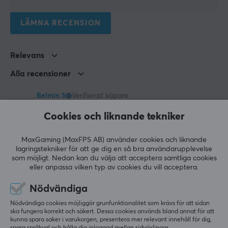
GARANTI
LÄMNA RECENSION
Producentens garanti
2 års garanti
Relevans
Alla recensioner
MÅTT & VIKT
Bredd
Belmin S
Verifierad köpare
176.4 mm
Chilled Challenger
Level 10
Cookies och liknande tekniker
PC
Djup
46.4 mm
Fungerar direkt, plug and play...
MaxGaming (MaxFPS AB) använder cookies och liknande
lagringstekniker för att ge dig en så bra användarupplevelse
Höjd
Visa original
som möjligt. Nedan kan du välja att acceptera samtliga cookies
eller anpassa vilken typ av cookies du vill acceptera.
206.5 mm
Logitech Driving Force Shifter - Växelspak
för 2 mån. sen
Vikt
Nödvändiga
1 like
0.72 kg
Nödvändiga cookies möjliggör grunfunktionalitet som krävs för att sidan
ska fungera korrekt och säkert. Dessa cookies används bland annat för att
Igor G
Verifierad köpare
kunna spara saker i varukorgen, presentera mer relevant innehåll för dig,