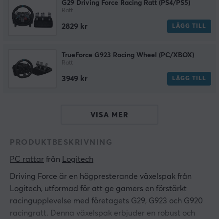
G29 Driving Force Racing Ratt (PS4/PS5)
Ratt
2829 kr
LÄGG TILL
TrueForce G923 Racing Wheel (PC/XBOX)
Ratt
3949 kr
LÄGG TILL
VISA MER
PRODUKTBESKRIVNING
PC rattar
 från 
Logitech
Driving Force är en högpresterande växelspak från
Logitech, utformad för att ge gamers en förstärkt
racingupplevelse med företagets G29, G923 och G920
racingratt. Denna växelspak erbjuder en robust och