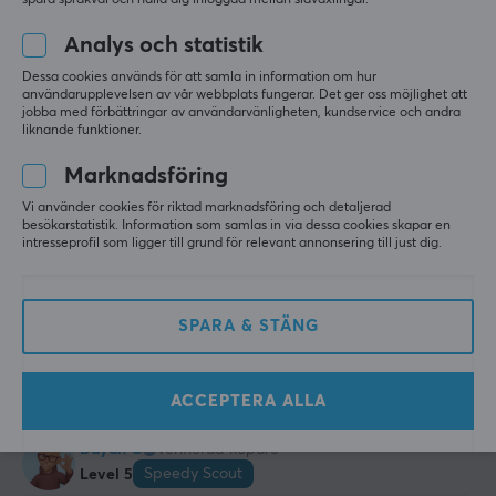
spara språkval och hålla dig inloggad mellan sidväxlingar.
T-posing Scout
Level 5
PC
Analys och statistik
Bästa Team!
Dessa cookies används för att samla in information om hur
Super kampanj pris och snabbt leverans! Bästa 
användarupplevelsen av vår webbplats fungerar. Det ger oss möjlighet att
jobba med förbättringar av användarvänligheten, kundservice och andra
referenser för service! Bra jobbat ! Bästa Team🎂🍾
liknande funktioner.
🎂🍾🎂🍾🎂🍾🎂
Marknadsföring
Bästa referenser!
Inga nackdelar!
Logitech Driving Force Shifter - Växelspak
Vi använder cookies för riktad marknadsföring och detaljerad
besökarstatistik. Information som samlas in via dessa cookies skapar en
för 2 år sen
intresseprofil som ligger till grund för relevant annonsering till just dig.
5 likes
Robin J
Verifierad köpare
SPARA & STÄNG
Debuffed Scout
Level 5
Logitech Driving Force Shifter - Växelspak
ACCEPTERA ALLA
för 3 mån. sen
Dayan G
Verifierad köpare
Speedy Scout
Level 5