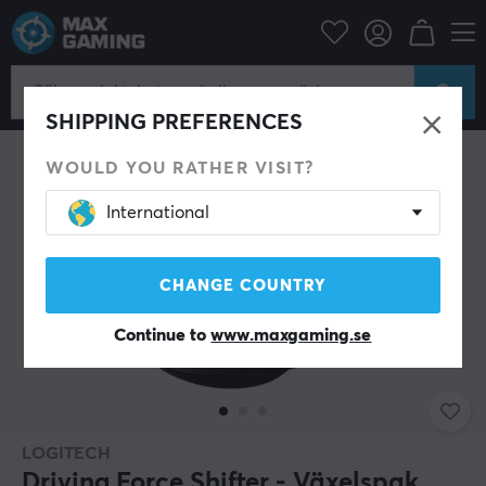
Datortillbehör
Spelkontroll
PC rattar
SHIPPING PREFERENCES
WOULD YOU RATHER VISIT?
International
CHANGE COUNTRY
Continue to
www.maxgaming.se
LOGITECH
Driving Force Shifter - Växelspak