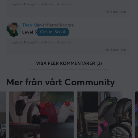
Logitech Driving Force Shifter - Växelspak
för 6 mån. sen
Theo K
Verifierad köpare
Casual Scout
Level 5
Logitech Driving Force Shifter - Växelspak
för 6 mån. sen
VISA FLER KOMMENTARER (3)
Mer från vårt Community