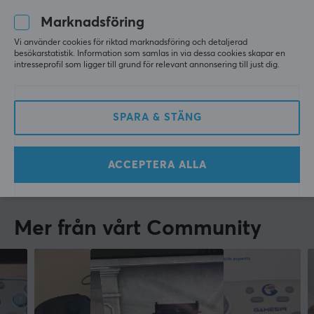
Allt super, tack så mycket
Marknadsföring
Visa original
Vi använder cookies för riktad marknadsföring och detaljerad
besökarstatistik. Information som samlas in via dessa cookies skapar en
PDP Rematch Trådlös Kontroll GLOW (Nintendo Switch) - Link Hero
intresseprofil som ligger till grund för relevant annonsering till just dig.
för 5 mån. sen
1 like
SPARA & STÄNG
Roine Mårten B
Verifierad köpare
Mashing Scout
Level 5
ACCEPTERA ALLA
PDP Rematch Trådlös Kontroll GLOW (Nintendo Switch) - Link Hero
i fjol
Mer från vårt Community