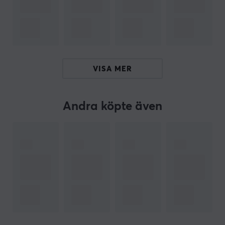
Rematch Wireless Controller GLOW ett utmärkt val för
både casual- och hardcore-gamers.
ARTIKELNUMMER
VISA MER
Vårt artikelnummer: 33608
Tillv. artikelnummer: 750122SWRGGP
Andra köpte även
OM VARUMÄRKET
PDP
, innovativa konsoltillbehör för alla! - PDP är en
tillverkare av konsoltillbehör och grundades av ett
gäng med passion för att designa och utveckla
produkter som hjälper dess använder att engagera och
integrera med den underhållningen de älskar. Det
speglar sig på deras sortiment som är ett brett utbud
av olika produkter byggda för att vara hållbara och
bekväma för långa spelsessioner, snabba