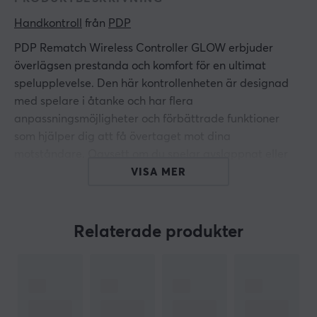
Handkontroll
 från 
PDP
PDP Rematch Wireless Controller GLOW erbjuder
överlägsen prestanda och komfort för en ultimat
spelupplevelse. Den här kontrollenheten är designad
med spelare i åtanke och har flera
anpassningsmöjligheter och förbättrade funktioner
som hjälper dig att få övertaget mot dina
motståndare. Oavsett om du spelar avslappnat eller
tävlingsinriktat kommer denna kontroll ge dig det lilla
VISA MER
extra.
Den är utrustad med inbyggda rörelsekontroller för en
Relaterade produkter
mer dynamisk och exakt spelupplevelse. Dessutom har
den en unik Glow-in-Dark-design, vilket gör att
kontrollen lyser i mörkret och ger en extra stilfaktor
under sena spelsessioner. Med sin kombination av
funktionalitet, design och bekvämlighet är PDP