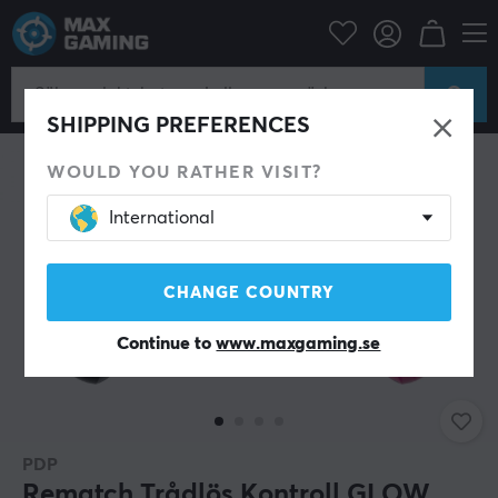
Konsol
Nintendo
Switch Tillbehör
Handkontroll
SHIPPING PREFERENCES
WOULD YOU RATHER VISIT?
International
CHANGE COUNTRY
Continue to
www.maxgaming.se
PDP
Rematch Trådlös Kontroll GLOW