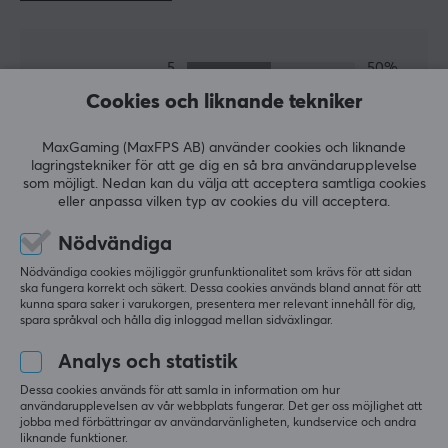
Kompatibilitet
Nintendo Switch
5
50%
4.0
4
0%
BATTERI
Cookies och liknande tekniker
3
50%
2
0%
Batteritid
Baserat på 2 recensioner
1
0%
MaxGaming (MaxFPS AB) använder cookies och liknande
40 h
lagringstekniker för att ge dig en så bra användarupplevelse
som möjligt. Nedan kan du välja att acceptera samtliga cookies
LÄMNA RECENSION
eller anpassa vilken typ av cookies du vill acceptera.
EGENSKAPER
Nödvändiga
Färg
Relevans
Rosa, Svart
Nödvändiga cookies möjliggör grunfunktionalitet som krävs för att sidan
ska fungera korrekt och säkert. Dessa cookies används bland annat för att
Alla recensioner
kunna spara saker i varukorgen, presentera mer relevant innehåll för dig,
spara språkval och hålla dig inloggad mellan sidväxlingar.
GARANTI
Mario K
Verifierad köpare
Producentens garanti
Analys och statistik
Glitching Scout
Level 5
2 års garanti
Dessa cookies används för att samla in information om hur
Allt super, tack så mycket
användarupplevelsen av vår webbplats fungerar. Det ger oss möjlighet att
jobba med förbättringar av användarvänligheten, kundservice och andra
Allt super, tack så mycket
liknande funktioner.