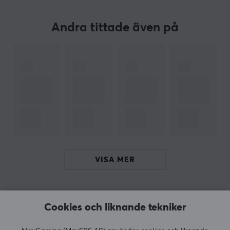
GARANTI
Producentens garanti
Andra tittade även på
1 års garanti
VISA MER
RECENSIONER (0)
FRÅGOR OCH SVAR (0)
COMMUNI
Cookies och liknande tekniker