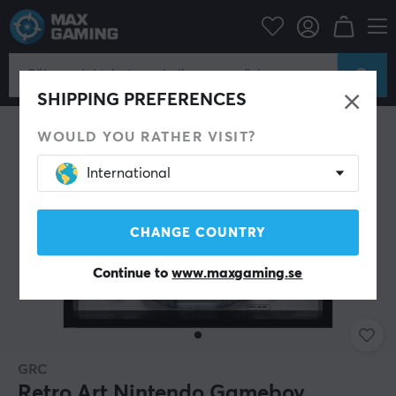
Hem & Fritid
Gadgets
Teknik
SHIPPING PREFERENCES
WOULD YOU RATHER VISIT?
International
CHANGE COUNTRY
Continue to
www.maxgaming.se
GRC
Retro Art Nintendo Gameboy