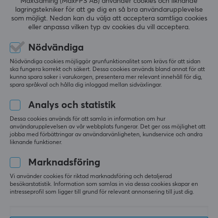
MaxGaming (MaxFPS AB) använder cookies och liknande
lagringstekniker för att ge dig en så bra användarupplevelse
5
0%
0.0
som möjligt. Nedan kan du välja att acceptera samtliga cookies
4
0%
eller anpassa vilken typ av cookies du vill acceptera.
3
0%
2
0%
Baserat på 0 recensioner
Nödvändiga
1
0%
Nödvändiga cookies möjliggör grunfunktionalitet som krävs för att sidan
ska fungera korrekt och säkert. Dessa cookies används bland annat för att
LÄMNA RECENSION
kunna spara saker i varukorgen, presentera mer relevant innehåll för dig,
spara språkval och hålla dig inloggad mellan sidväxlingar.
Analys och statistik
Dessa cookies används för att samla in information om hur
Mer från vårt Community
användarupplevelsen av vår webbplats fungerar. Det ger oss möjlighet att
jobba med förbättringar av användarvänligheten, kundservice och andra
liknande funktioner.
Marknadsföring
Vi använder cookies för riktad marknadsföring och detaljerad
besökarstatistik. Information som samlas in via dessa cookies skapar en
intresseprofil som ligger till grund för relevant annonsering till just dig.