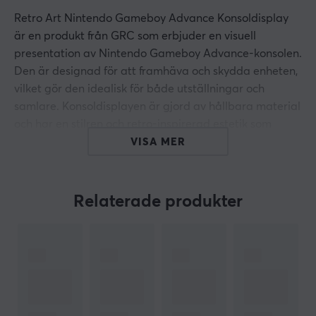
Retro Art Nintendo Gameboy Advance Konsoldisplay
är en produkt från GRC som erbjuder en visuell
presentation av Nintendo Gameboy Advance-konsolen.
Den är designad för att framhäva och skydda enheten,
vilket gör den idealisk för både utställningar och
samlare. Konsoldisplayen är gjord av hållbara material
och har en stilren och retro-inspirerad estetik som
kompletterar konsolen på ett effektivt sätt.
VISA MER
Materialet är av hög kvalitet och byggkonstruktionen
är noggrant utformad för att säkerställa stabilitet och
Relaterade produkter
långvarig användning. Displayen tillåter enkel åtkomst
till konsolen och har en design som säkerställer att
kontroller och knappar kan nås utan hinder.
Ytbehandlingen ger dessutom en visuell effekt som
förstärker den retro stil som många gamers
uppskattar. Det är också kompatibelt med de flesta