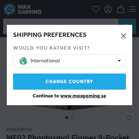
Hem & Fritid
Samlarkortsspel
Tillbehör
SHIPPING PREFERENCES
WOULD YOU RATHER VISIT?
International
CHANGE COUNTRY
Continue to
www.maxgaming.se
POKÉMON
ME02 Phantasmal Flames 9-Pocket