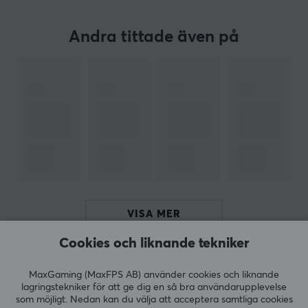
samlarvärde, strategi och nostalgi, vilket gör det till ett
av de mest älskade kortspelen i världen.
Andra tittade även på
SPECIFIKATIONER
VISA MER
Cookies och liknande tekniker
RECENSIONER (0)
FRÅGOR OCH SVAR (0)
COMMUNI
MaxGaming (MaxFPS AB) använder cookies och liknande
lagringstekniker för att ge dig en så bra användarupplevelse
som möjligt. Nedan kan du välja att acceptera samtliga cookies