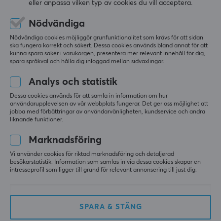
eller anpassa vilken typ av cookies du vill acceptera.
5
0%
0.0
4
0%
Nödvändiga
3
0%
Nödvändiga cookies möjliggör grunfunktionalitet som krävs för att sidan
2
0%
Baserat på 0 recensioner
ska fungera korrekt och säkert. Dessa cookies används bland annat för att
1
0%
kunna spara saker i varukorgen, presentera mer relevant innehåll för dig,
spara språkval och hålla dig inloggad mellan sidväxlingar.
LÄMNA RECENSION
Analys och statistik
Dessa cookies används för att samla in information om hur
användarupplevelsen av vår webbplats fungerar. Det ger oss möjlighet att
jobba med förbättringar av användarvänligheten, kundservice och andra
liknande funktioner.
Mer från vårt Community
Marknadsföring
Vi använder cookies för riktad marknadsföring och detaljerad
besökarstatistik. Information som samlas in via dessa cookies skapar en
intresseprofil som ligger till grund för relevant annonsering till just dig.
SPARA & STÄNG