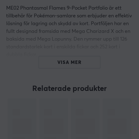
ME02 Phantasmal Flames 9-Pocket Portfolio är ett
tillbehör för Pokémon-samlare som erbjuder en effektiv
lösning för lagring och skydd av kort. Portföljen har en
fullt designad framsida med Mega Charizard X och en
baksida med Mega Lopunny. Den rymmer upp till 126
standardstorlek kort i enskilda fickor och 252 kort i
dubbla fickor.
VISA MER
Sammanfattning
Rymmer upp till 252 standardstorlek kort
Relaterade produkter
Innehåller 14 × 9-pocket sidor
För Pokémon-samlare och spelare
Tillverkad med arkiv-säkra, syrafritt och icke-PVC
material
Tillverkad i Kalifornien, USA