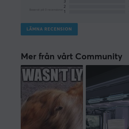
3
2
Baserat på 0 recensioner
1
LÄMNA RECENSION
Mer från vårt Community