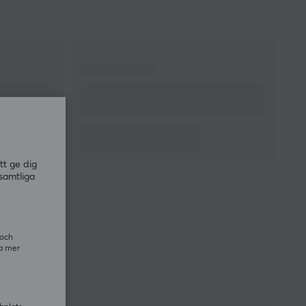
tt ge dig
samtliga
 och
ra mer