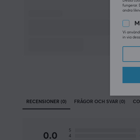
Dessa coo
fungerar. 
andra likn
M
Vi använde
in via des
RECENSIONER (0)
FRÅGOR OCH SVAR (0)
CO
5
0.0
4