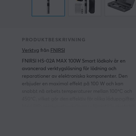
PRODUKTBESKRIVNING
Verktyg
 från 
FNIRSI
FNIRSI HS-02A MAX 100W Smart lödkolv är en
avancerad verktygslösning för lödning och
reparationer av elektroniska komponenter. Den
erbjuder en maximal effekt på 100 W och kan
snabbt nå arbets temperaturer mellan 100°C och
450°C, vilket gör den effektiv för olika löduppgifter.
Med PID-temperaturreglering säkerställs en stabil
och exakt temperaturkontroll, vilket är avgörande
för precision i elektroniska applikationer. Den är
särskilt användbar för servicetekniker och