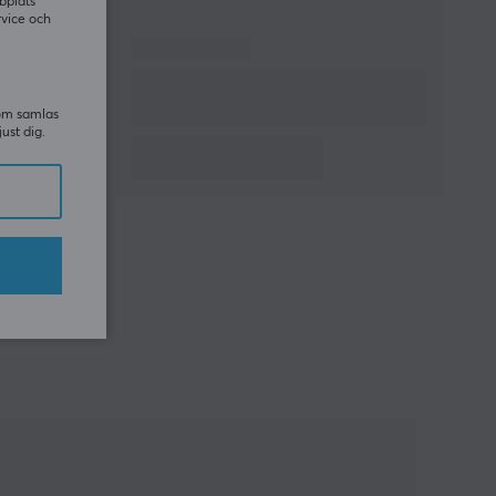
bplats
rvice och
som samlas
just dig.