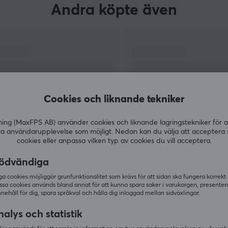
lyckats göra avancerad mätteknik mer
Andra köpte även
tillgänglig för en bredare användargrupp.
Cookies och liknande tekniker
g (MaxFPS AB) använder cookies och liknande lagringstekniker för a
ra användarupplevelse som möjligt. Nedan kan du välja att acceptera 
cookies eller anpassa vilken typ av cookies du vill acceptera.
VISA MER
ödvändiga
 cookies möjliggör grunfunktionalitet som krävs för att sidan ska fungera korrekt
ssa cookies används bland annat för att kunna spara saker i varukorgen, presente
nnehåll för dig, spara språkval och hålla dig inloggad mellan sidväxlingar.
Andra tittade även på
alys och statistik