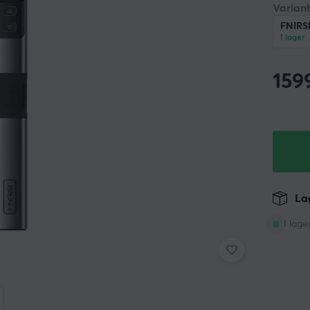
Variant
FNIRS
I lager
159
Lag
I lage