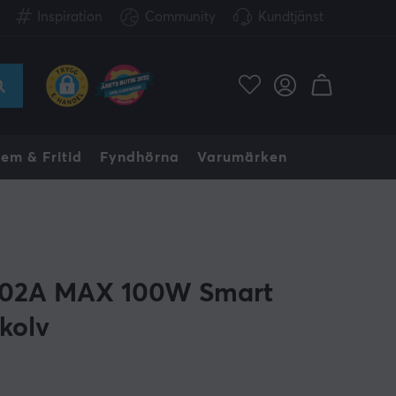
Inspiration
Community
Kundtjänst
em & Fritid
Fyndhörna
Varumärken
02A MAX 100W Smart
kolv