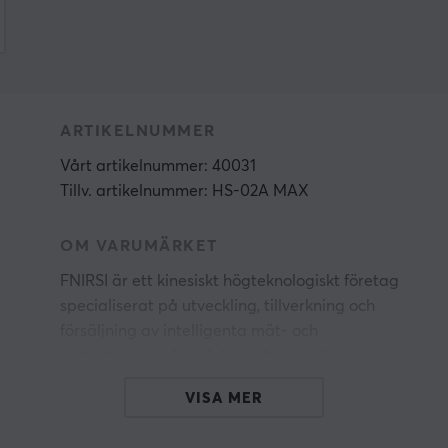
ARTIKELNUMMER
Vårt artikelnummer: 40031
Tillv. artikelnummer: HS-02A MAX
OM VARUMÄRKET
FNIRSI är ett kinesiskt högteknologiskt företag
specialiserat på utveckling, tillverkning och
försäljning av intelligenta mät- och
testinstrument för både professionella
användare och teknikentusiaster. Företaget,
VISA MER
som drivs av Shenzhen FNIRSI Technology Co.,
Ltd., har etablerat sig som en framstående