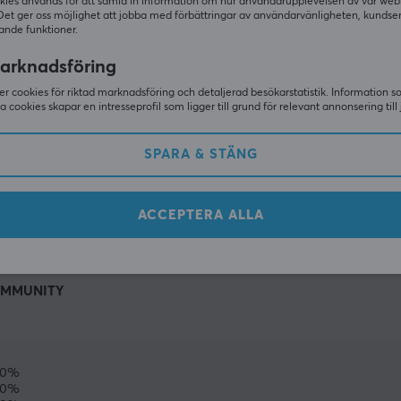
kies används för att samla in information om hur användarupplevelsen av vår web
Det ger oss möjlighet att jobba med förbättringar av användarvänligheten, kundse
ande funktioner.
arknadsföring
r cookies för riktad marknadsföring och detaljerad besökarstatistik. Information 
sa cookies skapar en intresseprofil som ligger till grund för relevant annonsering till 
SPARA & STÄNG
VISA MER
ACCEPTERA ALLA
MMUNITY
0%
0%