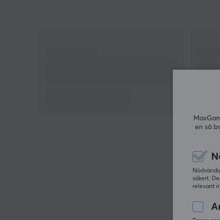
Maximal effekt: 100 W
Temperaturområde: 100-450°C
Användningsområde: Lödding av elektroniska
komponenter
Temperaturreglering: Segmenterad PID-
reglering
Snabb uppvärmning: cirka 5 sekunder
MaxGamin
en så b
N
Nödvändiga
säkert. De
relevant i
An