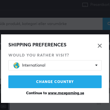
Presentkort
mingdator
Konsol
Gamingstol
Mobiltillbehör
H
SHIPPING PREFERENCES
WOULD YOU RATHER VISIT?
g
International
FNIRSI
HS-
CHANGE COUNTRY
Löd
Continue to
www.maxgaming.se
(0)