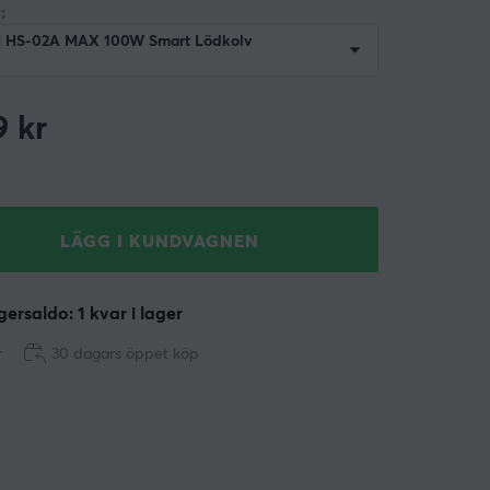
:
I HS-02A MAX 100W Smart Lödkolv
9
kr
LÄGG I KUNDVAGNEN
ersaldo: 1 kvar i lager
r
30 dagars öppet köp