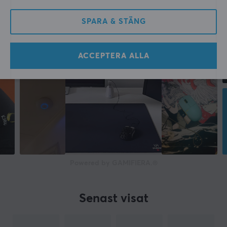
Färg
SPARA & STÄNG
Vit
GARANTI
ACCEPTERA ALLA
Producentens garanti
1 års garanti
MÅTT & VIKT
Bredd
100.4 mm
Djup
Powered by GAMIFIERA.®
134.2 mm
Höjd
Senast visat
251.2 mm
Vikt