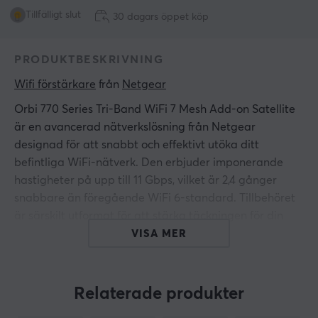
Tillfälligt slut
30 dagars öppet köp
PRODUKTBESKRIVNING
Wifi förstärkare
 från 
Netgear
Orbi 770 Series Tri-Band WiFi 7 Mesh Add-on Satellite
är en avancerad nätverkslösning från Netgear
designad för att snabbt och effektivt utöka ditt
befintliga WiFi-nätverk. Den erbjuder imponerande
hastigheter på upp till 11 Gbps, vilket är 2,4 gånger
snabbare än föregående WiFi 6-standard. Tillbehöret
är särskilt utformat för att stärka täckningen för din
770 Series Mesh System och täcker upp till 2 750
VISA MER
kvadratfot.
Med högt presterande antenner ger denna enhet ett
Relaterade produkter
omfattande 360° WiFi-signal som säkerställer att du