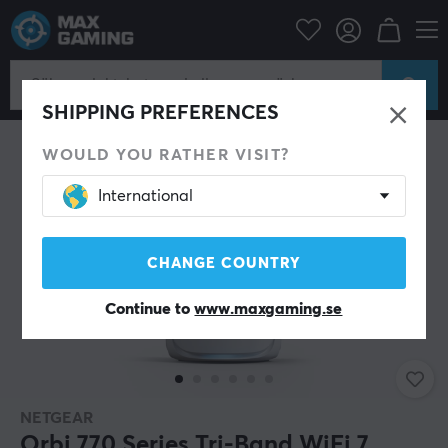
Datortillbehör
Router & Nätverk
Wifi förstärkare
SHIPPING PREFERENCES
WOULD YOU RATHER VISIT?
International
CHANGE COUNTRY
Continue to
www.maxgaming.se
NETGEAR
Orbi 770 Series Tri-Band WiFi 7