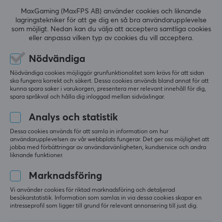
fördröjnings- och latensspikar vilket ger dig verktygen
MaxGaming (MaxFPS AB) använder cookies och liknande
lagringstekniker för att ge dig en så bra användarupplevelse
för att bli bättre än din konkurrens.
som möjligt. Nedan kan du välja att acceptera samtliga cookies
RECENSIONER (0)
FRÅGOR OCH SVAR (0)
COMMUNI
eller anpassa vilken typ av cookies du vill acceptera.
SPECIFIKATIONER
Nödvändiga
ANSLUTNING
Nödvändiga cookies möjliggör grunfunktionalitet som krävs för att sidan
5
0%
ska fungera korrekt och säkert. Dessa cookies används bland annat för att
0.0
Trådlös
4
0%
kunna spara saker i varukorgen, presentera mer relevant innehåll för dig,
3
0%
Ja
spara språkval och hålla dig inloggad mellan sidväxlingar.
2
0%
Baserat på 0 recensioner
1
0%
Analys och statistik
EGENSKAPER
Dessa cookies används för att samla in information om hur
användarupplevelsen av vår webbplats fungerar. Det ger oss möjlighet att
Standard
LÄMNA RECENSION
jobba med förbättringar av användarvänligheten, kundservice och andra
Wi-Fi 7
liknande funktioner.
Frekvensband
Marknadsföring
2,4 GHz, 5GHz, 6 GHz, Tri-band teknologi
Mer från vårt Community
Vi använder cookies för riktad marknadsföring och detaljerad
besökarstatistik. Information som samlas in via dessa cookies skapar en
Antenner
intresseprofil som ligger till grund för relevant annonsering till just dig.
4