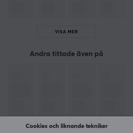
ARTIKELNUMMER
Vårt artikelnummer: 38603
Tillv. artikelnummer: RBE770-100EUS
VISA MER
OM VARUMÄRKET
Netgear
, lätt att använda. Kraftfull. Smart. Och
Andra tittade även på
designad just för dig. - Netgear är en av de ledande
företagen att erbjuda olika nätverkslösningar. Deras
fokus är att att din onlineupplevelse ska vara så smidig
som möjligt, pålitligt och utan avbrott, så du kan luta
dig tillbaka, koppla av och njuta av den snabba
hastigheten.
Nighthawk Pro Gaming är Netgear's gaming-serie av
produkter som utformats och optimerats för att din
spelupplevelse och prestation ska bli så bra som
Cookies och liknande tekniker
VISA MER
möjligt. Med sin teknik har dom drastiskt minskat