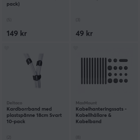
pack)
(5)
(3)
149 kr
49 kr
Deltaco
MaxMount
Kardborrband med
Kabelhanteringssats -
plastspänne 18cm Svart
Kabellhållare &
10-pack
Kabelband
(2)
(8)