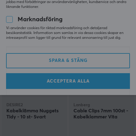
jobba med förbättringar av användarvänligheten, kundservice och andra
2m
liknande funktioner.
Marknadsföring
(1)
(0)
Vi använder cookies för riktad marknadsföring och detaljerad
besökarstatistik. Information som samlas in via dessa cookies skapar en
139 kr
199 kr
intresseprofil som ligger till grund för relevant annonsering till just dig.
SPARA & STÄNG
ACCEPTERA ALLA
DESIRE2
Lanberg
Kabelklämma Nuggets
Cable Clips 7mm 100st -
Tidy - 10 st- Svart
Kabelklammer Vita