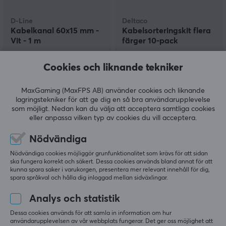
D-Line
Deltaco
Kabelkanal 60x15 mm -
Kabelsorteringskit flera
Vit - 1 m
färger 10-pack
Cookies och liknande tekniker
(2)
(0)
MaxGaming (MaxFPS AB) använder cookies och liknande
279 kr
39 kr
lagringstekniker för att ge dig en så bra användarupplevelse
som möjligt. Nedan kan du välja att acceptera samtliga cookies
eller anpassa vilken typ av cookies du vill acceptera.
Nödvändiga
Nödvändiga cookies möjliggör grunfunktionalitet som krävs för att sidan
ska fungera korrekt och säkert. Dessa cookies används bland annat för att
kunna spara saker i varukorgen, presentera mer relevant innehåll för dig,
spara språkval och hålla dig inloggad mellan sidväxlingar.
Analys och statistik
DESIRE2
Arozzi
Dessa cookies används för att samla in information om hur
Deskmate Kabelkanal -
Kabelkit - Vit
användarupplevelsen av vår webbplats fungerar. Det ger oss möjlighet att