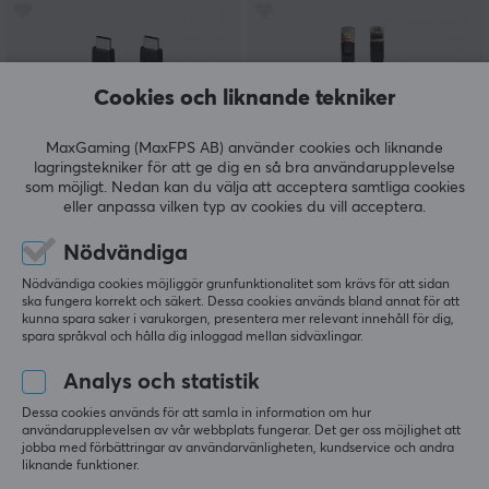
Cookies och liknande tekniker
MaxGaming (MaxFPS AB) använder cookies och liknande
lagringstekniker för att ge dig en så bra användarupplevelse
som möjligt. Nedan kan du välja att acceptera samtliga cookies
Belkin
KontrolFreek
eller anpassa vilken typ av cookies du vill acceptera.
USB-C till USB-C
CAT-8 Nätverkskabel -
Laddningskabel 60W för
Gaming Cable - 3.6
Nödvändiga
Nintendo Switch 2
meter
Nödvändiga cookies möjliggör grunfunktionalitet som krävs för att sidan
ska fungera korrekt och säkert. Dessa cookies används bland annat för att
kunna spara saker i varukorgen, presentera mer relevant innehåll för dig,
(0)
(0)
spara språkval och hålla dig inloggad mellan sidväxlingar.
159 kr
199 kr
Analys och statistik
Dessa cookies används för att samla in information om hur
användarupplevelsen av vår webbplats fungerar. Det ger oss möjlighet att
jobba med förbättringar av användarvänligheten, kundservice och andra
Visar
1-10
av
10
produkter
liknande funktioner.