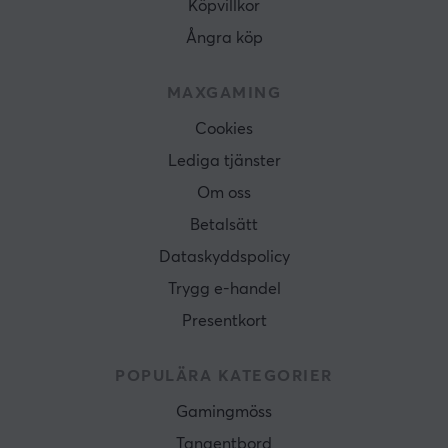
Köpvillkor
Ångra köp
MAXGAMING
Cookies
Lediga tjänster
Om oss
Betalsätt
Dataskyddspolicy
Trygg e-handel
Presentkort
POPULÄRA KATEGORIER
Gamingmöss
Tangentbord