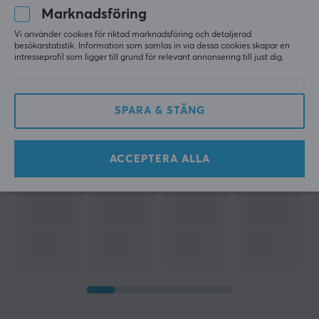
Marknadsföring
Vi använder cookies för riktad marknadsföring och detaljerad
VISA FLER...
besökarstatistik. Information som samlas in via dessa cookies skapar en
intresseprofil som ligger till grund för relevant annonsering till just dig.
SPARA & STÄNG
Senast visat
ACCEPTERA ALLA