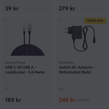
39 kr
279 kr
SPARA
24%
KontrolFreek
Nintendo
USB C till USB A -
Switch AC Adapter -
Laddkabel - 3.6 Meter
Strömkabel (Bulk)
(7)
(0)
189 kr
249 kr
(329 kr)