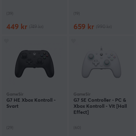
(39)
(19)
449 kr
659 kr
(749 kr)
(990 kr)
GameSir
GameSir
G7 HE Xbox Kontroll -
G7 SE Controller - PC &
Svart
Xbox Kontroll - Vit [Hall
Effect]
(29)
(60)