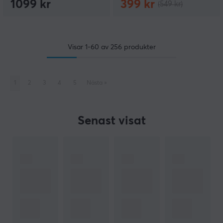
1099 kr
399 kr
(549 kr)
Visar
1-60
av
256
produkter
1
2
3
4
5
Nästa
»
Senast visat