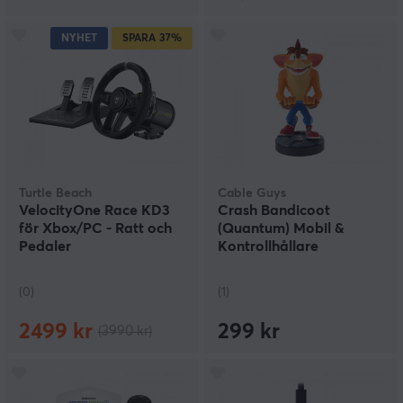
NYHET
SPARA
37%
Turtle Beach
Cable Guys
VelocityOne Race KD3
Crash Bandicoot
för Xbox/PC - Ratt och
(Quantum) Mobil &
Pedaler
Kontrollhållare
(0)
(1)
2499 kr
299 kr
(3990 kr)