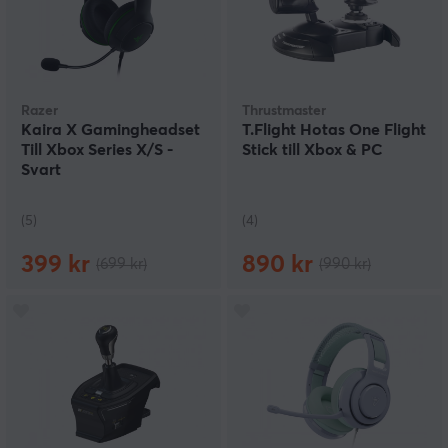
Razer
Thrustmaster
Kaira X Gamingheadset
T.Flight Hotas One Flight
Till Xbox Series X/S -
Stick till Xbox & PC
Svart
(5)
(4)
399 kr
890 kr
(699 kr)
(990 kr)