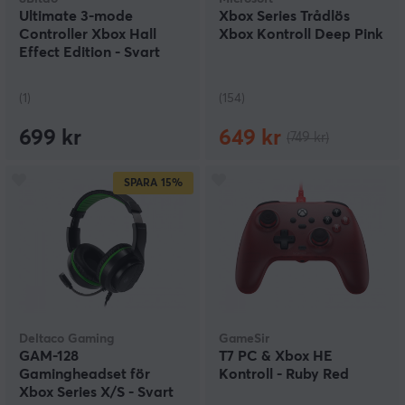
Ultimate 3-mode
Xbox Series Trådlös
Controller Xbox Hall
Xbox Kontroll Deep Pink
Effect Edition - Svart
Trådlös Kontroll
(1)
(154)
699 kr
649 kr
(749 kr)
SPARA
15%
Deltaco Gaming
GameSir
GAM-128
T7 PC & Xbox HE
Gamingheadset för
Kontroll - Ruby Red
Xbox Series X/S - Svart