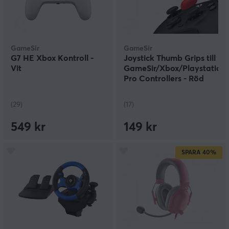
GameSir
GameSir
G7 HE Xbox Kontroll -
Joystick Thumb Grips till
Vit
GameSir/Xbox/Playstation/
Pro Controllers - Röd
(29)
(17)
549 kr
149 kr
SPARA
40%