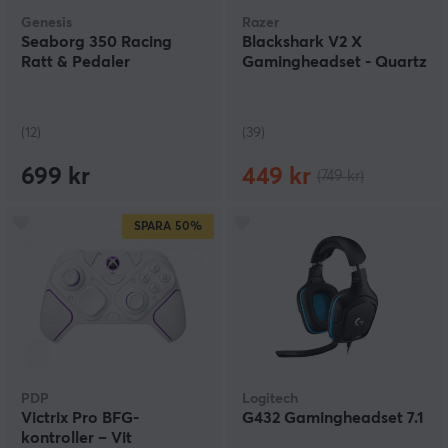
Genesis
Razer
Seaborg 350 Racing
Blackshark V2 X
Ratt & Pedaler
Gamingheadset - Quartz
(12)
(39)
699 kr
449 kr
(749 kr)
SPARA
50%
PDP
Logitech
Victrix Pro BFG-
G432 Gamingheadset 7.1
kontroller – Vit