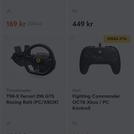
(4)
(6)
169 kr
449 kr
(199 kr)
SPARA
27%
Thrustmaster
Hori
T98-X Ferrari 296 GTS
Fighting Commander
Racing Ratt (PC/XBOX)
OCTA Xbox / PC
Kontroll
(1)
(0)