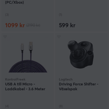
(PC/Xbox)
(3)
(1)
1099 kr
599 kr
(2190 kr)
KontrolFreek
Logitech
USB A till Micro -
Driving Force Shifter -
Laddkabel - 3.6 Meter
Växelspak
(4)
(8)