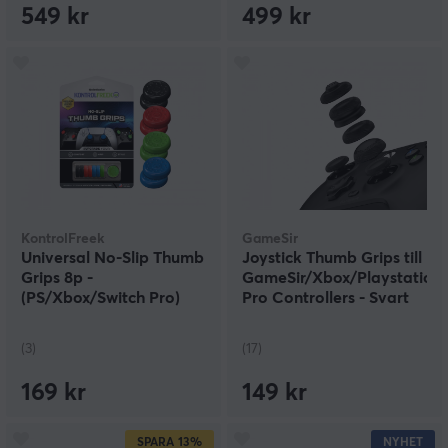
549 kr
499 kr
KontrolFreek
GameSir
Universal No-Slip Thumb
Joystick Thumb Grips till
Grips 8p -
GameSir/Xbox/Playstation/
(PS/Xbox/Switch Pro)
Pro Controllers - Svart
(3)
(17)
169 kr
149 kr
SPARA
13%
NYHET