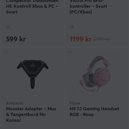
Competitor Trådbunden
Victrix Pro BFG-
HE Kontroll Xbox & PC -
kontroller – Svart
Svart
(PC/Xbox)
(2)
(3)
599 kr
1199 kr
(2190 kr)
Aimzenix
Fifine
Monster Adapter – Mus
H9 7.1 Gaming Headset
& Tangentbord för
RGB - Rosa
Konsol