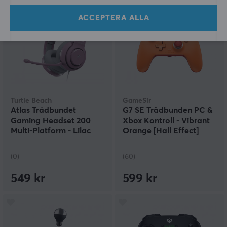
ACCEPTERA ALLA
Turtle Beach
GameSir
Atlas Trådbundet
G7 SE Trådbunden PC &
Gaming Headset 200
Xbox Kontroll - Vibrant
Multi-Platform - Lilac
Orange [Hall Effect]
Mist
(0)
(60)
549 kr
599 kr