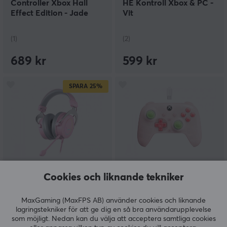
Controller Xbox Hall
HE Kontroll Xbox & PC -
Effect Edition - Jade
Vit
Green Trådlös Kontroll
(1)
(2)
689 kr
599 kr
SPARA
25%
Fifine
8Bitdo
Cookies och liknande tekniker
AMPLIGAME H3 Gaming
Ultimate Mini Kontroll till
Headset RGB - Rosa
Xbox - Clear Pink
MaxGaming (MaxFPS AB) använder cookies och liknande
lagringstekniker för att ge dig en så bra användarupplevelse
som möjligt. Nedan kan du välja att acceptera samtliga cookies