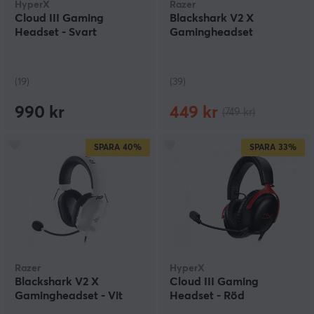
HyperX
Razer
Cloud III Gaming
Blackshark V2 X
Headset - Svart
Gamingheadset
(19)
(39)
990 kr
449 kr
(749 kr)
SPARA
40%
SPARA
33%
Razer
HyperX
Blackshark V2 X
Cloud III Gaming
Gamingheadset - Vit
Headset - Röd