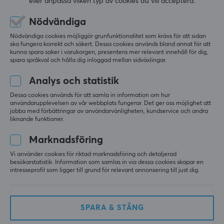
eller anpassa vilken typ av cookies du vill acceptera.
(9)
(1)
Nödvändiga
299 kr
399 kr
(399 kr)
Nödvändiga cookies möjliggör grunfunktionalitet som krävs för att sidan
ska fungera korrekt och säkert. Dessa cookies används bland annat för att
SPARA
47%
SPARA
20%
kunna spara saker i varukorgen, presentera mer relevant innehåll för dig,
spara språkval och hålla dig inloggad mellan sidväxlingar.
Analys och statistik
Dessa cookies används för att samla in information om hur
användarupplevelsen av vår webbplats fungerar. Det ger oss möjlighet att
jobba med förbättringar av användarvänligheten, kundservice och andra
liknande funktioner.
Pulsar
Razer
Marknadsföring
Supergrip Grip tape till
Blackshark V2 X
Xbox Kontroll
Gamingheadset - Grön
Vi använder cookies för riktad marknadsföring och detaljerad
besökarstatistik. Information som samlas in via dessa cookies skapar en
intresseprofil som ligger till grund för relevant annonsering till just dig.
(1)
(39)
SPARA & STÄNG
69 kr
599 kr
(129 kr)
(749 kr)