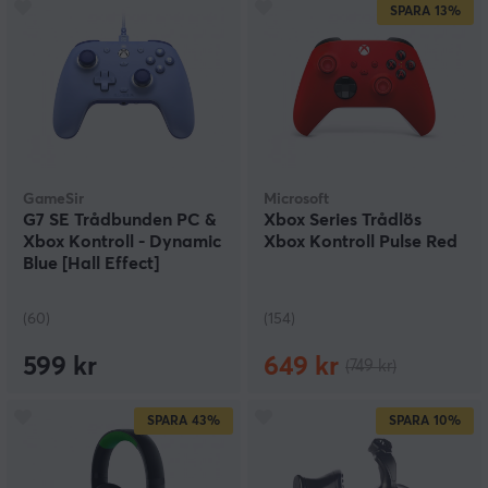
SPARA
13%
GameSir
Microsoft
G7 SE Trådbunden PC &
Xbox Series Trådlös
Xbox Kontroll - Dynamic
Xbox Kontroll Pulse Red
Blue [Hall Effect]
(60)
(154)
599 kr
649 kr
(749 kr)
SPARA
43%
SPARA
10%