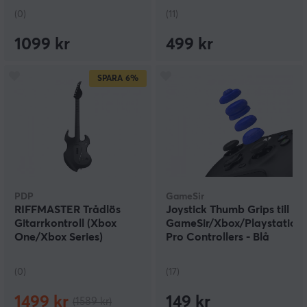
(0)
(11)
1099 kr
499 kr
SPARA
6%
PDP
GameSir
RIFFMASTER Trådlös
Joystick Thumb Grips till
Gitarrkontroll (Xbox
GameSir/Xbox/Playstation/
One/Xbox Series)
Pro Controllers - Blå
(0)
(17)
1499 kr
149 kr
(1589 kr)