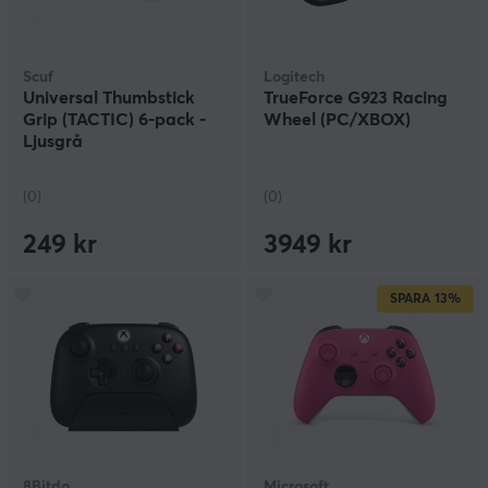
Scuf
Logitech
Universal Thumbstick
TrueForce G923 Racing
Grip (TACTIC) 6-pack -
Wheel (PC/XBOX)
Ljusgrå
(0)
(0)
249 kr
3949 kr
SPARA
13%
8Bitdo
Microsoft