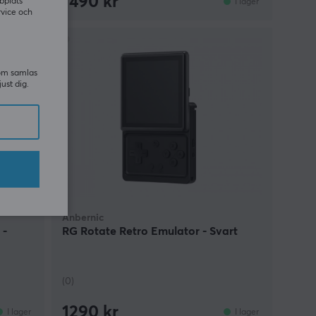
1490 kr
bplats
Slutsåld
I lager
rvice och
NYHET
som samlas
just dig.
Anbernic
 -
RG Rotate Retro Emulator - Svart
(0)
1290 kr
I lager
I lager