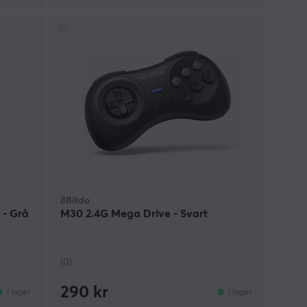
8Bitdo
 - Grå
M30 2.4G Mega Drive - Svart
(0)
290 kr
I lager
I lager