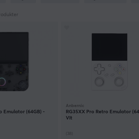
lite extra kärlek för klassiska konsoler från t ex Nintendo, At
om moderniserats där det behövs. De flesta av konsolerna är
rodukter
rleken som undantag, och de flesta konsoler kommer med sina
r det faktum att dessa retrokonsoler ofta är laddade med kl
 så att inga kassetter behövs. De är även kompatibla med mo
USB-kabel, eller nätadapter. För den som har kvar sina gamla s
 ändå vill spela på en modern display, finns även konsoler 
as kassetter, så att du enkelt kan spela dina gamla, eller ny
ttar du även portabla konsoler laddade med klassiska titlar, så
r moderna LCD-skärmar, och kan även med en kabel kopplas t
 och fortsätta den från soffan och på tv:n när du kommer hem
Anbernic
 Emulator (64GB) -
RG35XX Pro Retro Emulator (64
Vit
(38)