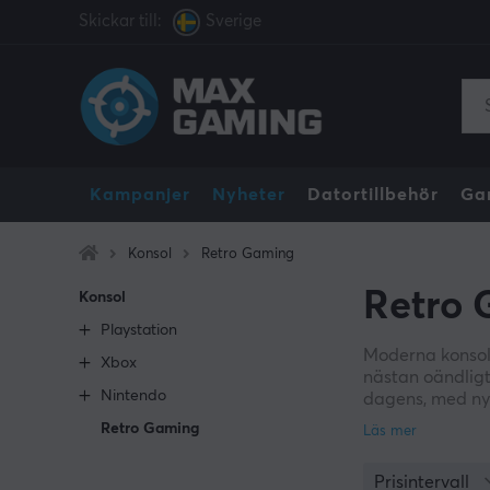
Skickar till:
Sverige
Kampanjer
Nyheter
Datortillbehör
Ga
Konsol
Retro Gaming
Retro
Konsol
Playstation
Moderna konsole
Xbox
nästan oändligt
Nintendo
dagens, med nya
retrospel. De hä
Retro Gaming
fungerar lika br
för den som vill
Prisintervall