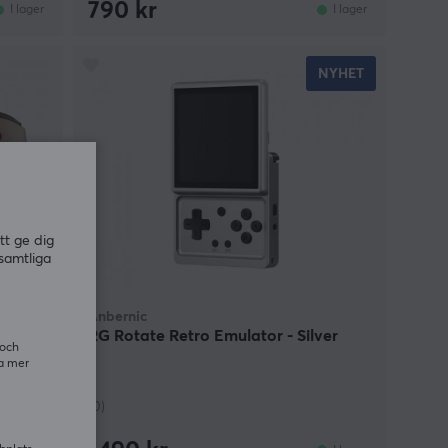
790 kr
I lager
I lager
NYHET
tt ge dig
samtliga
Anbernic
o
RG Rotate Retro Emulator - Silver
 och
ra mer
(0)