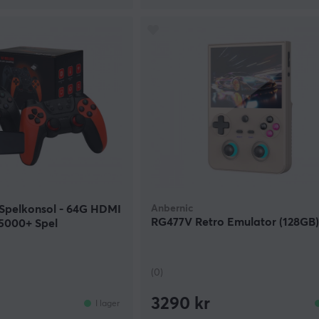
 Spelkonsol - 64G HDMI
Anbernic
RG477V Retro Emulator (128GB)
35000+ Spel
(0)
3290 kr
I lager