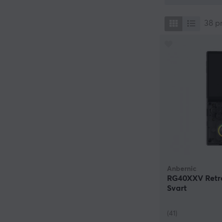
För den som har 
retrokonsoler s
38
p
förminskade sto
moderniserat, ä
välbekanta med,
kan laddas via 
kassetterna men
gamla konsolern
I sortimentet hi
Många av dem ha
på resande fot,
Anbernic
RG40XXV Retro
Svart
(41)