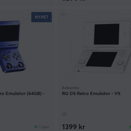
NYHET
Anbernic
o Emulator (64GB) -
RG DS Retro Emulator - Vit
(2)
1399 kr
I lager