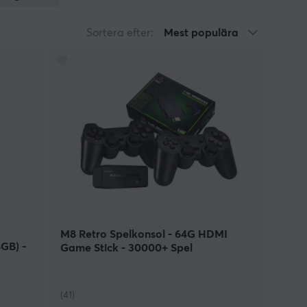
ari och SEGA, har vi samlat en rad olika
 utformade precis som originalet, med den
Sortera efter:
Mest populära
 tillhörande handkontroller. Det som är
assiska titlar som retrogamers kommer vara
derna displayer, t ex via HDMI-kabel, och vissa
pel, eller den som helt enkelt föredrar de fysiska
som är utformade för att hantera många av de
gamla spel.
 att du kan spela dina favoritspel var du vill.
ill din tv, så att du kan påbörja en spelsession
.
M8 Retro Spelkonsol - 64G HDMI
GB) -
Game Stick - 30000+ Spel
(41)