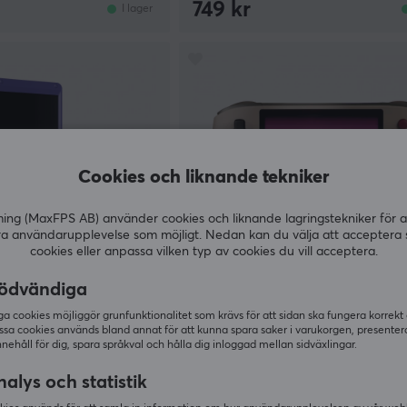
749 kr
I lager
Cookies och liknande tekniker
g (MaxFPS AB) använder cookies och liknande lagringstekniker för a
ra användarupplevelse som möjligt. Nedan kan du välja att acceptera 
cookies eller anpassa vilken typ av cookies du vill acceptera.
ödvändiga
Ayaneo
o Emulator (64GB) -
Pocket AIR Mini 3GB+64G Retr
 cookies möjliggör grunfunktionalitet som krävs för att sidan ska fungera korrekt
Emulator - Retro Power
ssa cookies används bland annat för att kunna spara saker i varukorgen, presente
nnehåll för dig, spara språkval och hålla dig inloggad mellan sidväxlingar.
(7)
alys och statistik