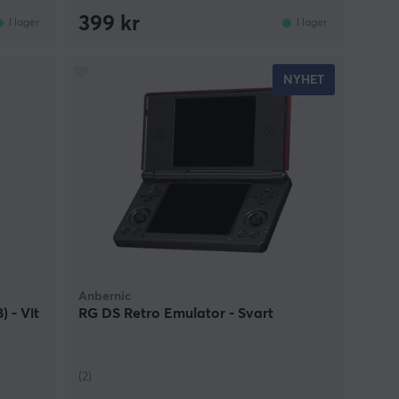
399 kr
I lager
I lager
NYHET
Anbernic
 - Vit
RG DS Retro Emulator - Svart
(2)