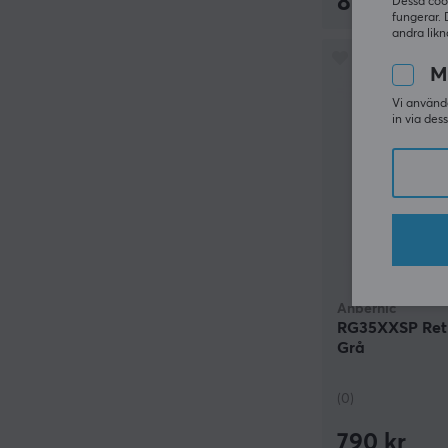
890 kr
Dessa coo
fungerar. 
andra likn
M
Vi använde
in via des
Anbernic
RG35XXSP Retr
Grå
(0)
790 kr