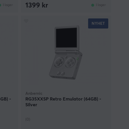
1399 kr
I lager
I lager
NYHET
Anbernic
GB) -
RG35XXSP Retro Emulator (64GB) -
Silver
(0)