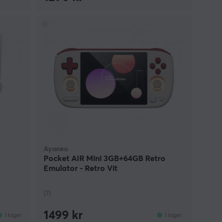
Ayaneo
Pocket AIR Mini 3GB+64GB Retro
Emulator - Retro Vit
(7)
1499 kr
I lager
I lager