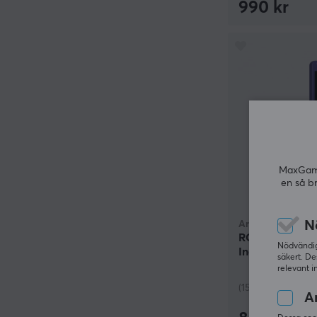
990 kr
MaxGamin
en så b
N
Anbernic
RG34XXSP Retr
Nödvändiga
Indigoblå
säkert. De
relevant i
(15)
An