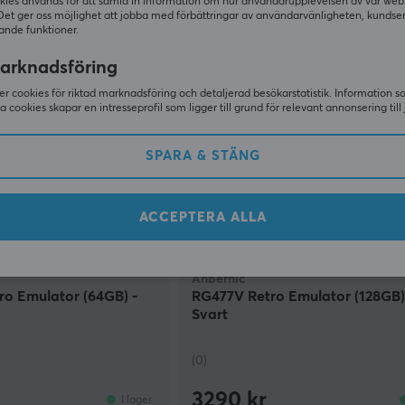
1549 kr
kies används för att samla in information om hur användarupplevelsen av vår web
I lager
Det ger oss möjlighet att jobba med förbättringar av användarvänligheten, kundse
ande funktioner.
arknadsföring
r cookies för riktad marknadsföring och detaljerad besökarstatistik. Information 
sa cookies skapar en intresseprofil som ligger till grund för relevant annonsering till 
SPARA & STÄNG
ACCEPTERA ALLA
Anbernic
o Emulator (64GB) -
RG477V Retro Emulator (128GB)
Svart
(0)
3290 kr
I lager