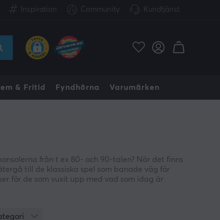
Inspiration
Community
Kundtjänst
em & Fritid
Fyndhörna
Varumärken
onsolerna från t ex 80- och 90-talen? När det finns
återgå till de klassiska spel som banade väg för
ser för de som vuxit upp med vad som idag är
eltitlar som annars kan vara svåra att få tag på, och
g till på ett smidigt, moderniserat sätt, som de gör
ategori