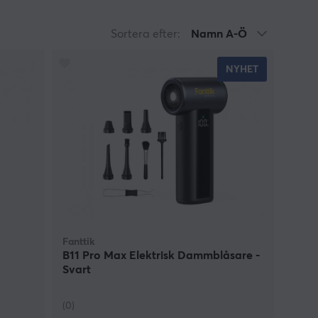
 smutsig inom sinom tid. Hos MaxGaming kan du
er alla fettiga fingeravtryck och otrevliga
Sortera efter:
Namn A-Ö
ler sig fräsch och handlar du produkter från oss
dig av. Våra produkter är tillverkade för att
NYHET
hittar du servetter eller tryckluft som kan
ndning. Tillverkarna bakom produkterna varierar
äker på om du har råd att ha det städat omkring
ver om dina musfötter behöver bytas ut. Cirka en
Fanttik
B11 Pro Max Elektrisk Dammblåsare -
Svart
(0)