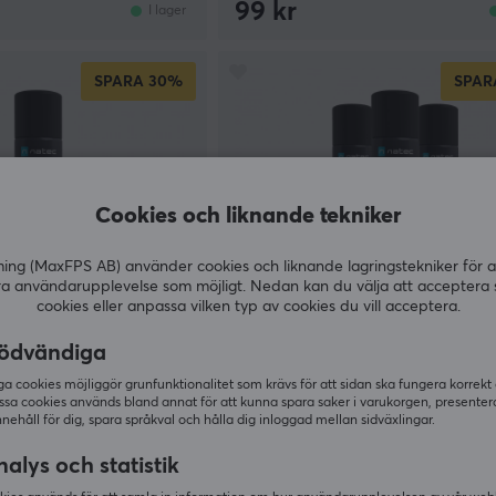
99 kr
I lager
SPARA
30%
SPAR
Cookies och liknande tekniker
g (MaxFPS AB) använder cookies och liknande lagringstekniker för a
ra användarupplevelse som möjligt. Nedan kan du välja att acceptera 
cookies eller anpassa vilken typ av cookies du vill acceptera.
ödvändiga
Natec
coon 600ML
Tryckluft Raccoon 600ML (3-pa
 cookies möjliggör grunfunktionalitet som krävs för att sidan ska fungera korrekt
ssa cookies används bland annat för att kunna spara saker i varukorgen, presente
nnehåll för dig, spara språkval och hålla dig inloggad mellan sidväxlingar.
(47)
alys och statistik