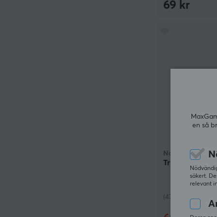
69 kr
MaxGamin
en så b
N
Natec
Tryckluft Rac
Nödvändiga
säkert. De
relevant i
(47)
An