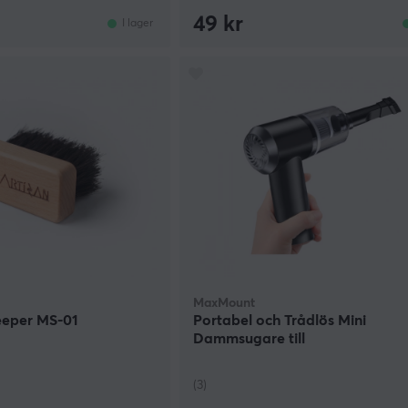
49 kr
I lager
MaxMount
eper MS-01
Portabel och Trådlös Mini
Dammsugare till
Tangentbord/Bil/Hem
(3)