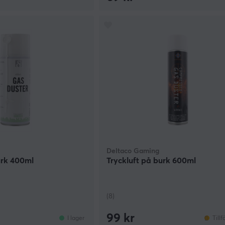
Deltaco Gaming
urk 400ml
Tryckluft på burk 600ml
(8)
99 kr
I lager
Tillf