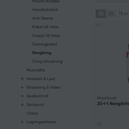
Mouse Bungee
med att torka a
Handledsstöd
hitta ordentlig
18
pr
matrester. Dato
Arm Sleeve
spelar det ingen
Kabel till möss
användas på al
Grepp till möss
Hos MaxGaming k
Gamingpaket
användas till r
och så gör även
Rengöring
dig. Glöm aldri
Övrig Utrustning
gång om året bru
Musmatta
Headset & Ljud
Streaming & Video
Spelkontroll
MaxMount
20-i-1 Rengörin
Skrivbord
Chassi
Lagringsenheter
(2)