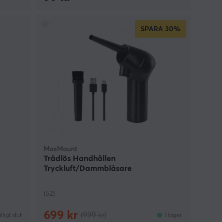
SPARA
30%
MaxMount
Trådlös Handhållen
Tryckluft/Dammblåsare
(52)
699 kr
(999 kr)
älligt slut
I lager