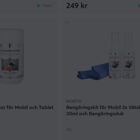
249 kr
I lager
NORTH
r för Mobil och Tablet
Rengöringskit för Mobil 2x Vät
30ml och Rengöringsduk
(0)