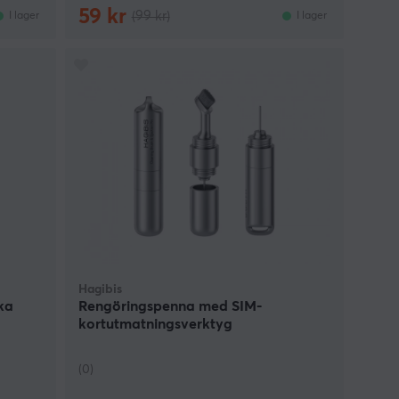
59 kr
(99 kr)
I lager
I lager
Hagibis
ska
Rengöringspenna med SIM-
kortutmatningsverktyg
(0)