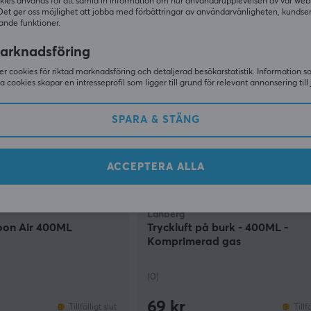
189 kr
(297 kr)
kies används för att samla in information om hur användarupplevelsen av vår web
Tillfälligt slut
Tillf
Det ger oss möjlighet att jobba med förbättringar av användarvänligheten, kundse
ande funktioner.
arknadsföring
r cookies för riktad marknadsföring och detaljerad besökarstatistik. Information 
sa cookies skapar en intresseprofil som ligger till grund för relevant annonsering till 
SPARA & STÄNG
ACCEPTERA ALLA
Lanberg
coon Air 400ML
Tryckluft på burk - 400ML -
Komprimerad gas
(0)
69 kr
Tillfälligt slut
Tillf