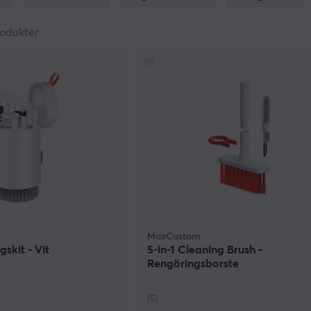
v händerna så är risken mycket stor att den kommer att bli
a rengöringsprodukter som får musen skinande ren och du slipp
odukter
rmusen behöver rengöras med jämna mellanrum så att den hål
 roll om det är en laser- eller en optisk mus som du använder 
la förekommande sätt.
an du komma tillrätta med ditt smutsiga datortillbehör. Här 
engöring av gaming mus och som kommer till riktigt bra anvä
 prisklasserna. Du behöver med andra ord inte känna dig os
g bort att koppla ur ditt pekdon innan du drar igång och se ö
kar vara tillräckligt.
MaxCustom
gskit - Vit
5-in-1 Cleaning Brush -
Rengöringsborste
(5)