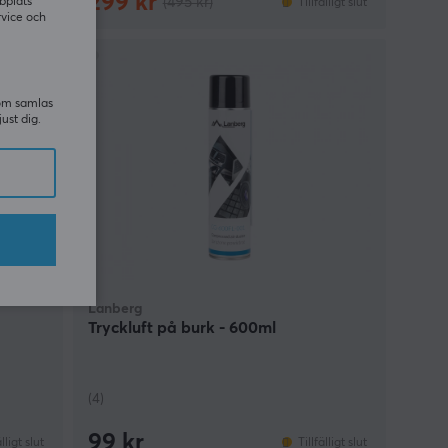
299 kr
(495 kr)
bplats
älligt slut
Tillfälligt slut
rvice och
som samlas
just dig.
Lanberg
Tryckluft på burk - 600ml
(4)
99 kr
älligt slut
Tillfälligt slut