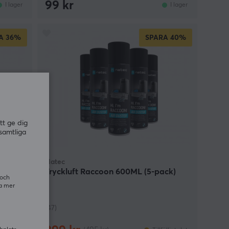
99 kr
I lager
I lager
A
36%
SPARA
40%
tt ge dig
samtliga
Natec
ck)
Tryckluft Raccoon 600ML (5-pack)
 och
ra mer
(47)