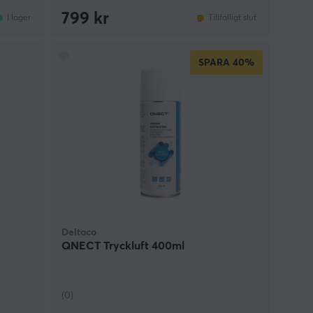
799 kr
I lager
Tillfälligt slut
SPARA
40%
Deltaco
QNECT Tryckluft 400ml
(0)