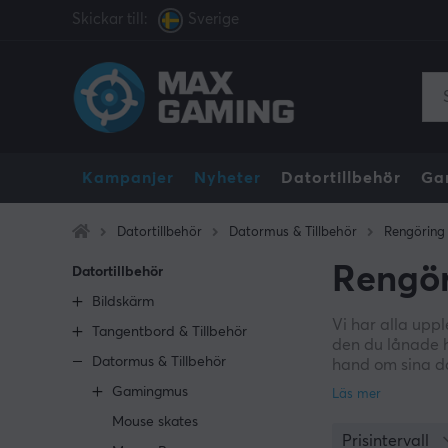
Skickar till:
Sverige
Kampanjer
Nyheter
Datortillbehör
Ga
Datortillbehör
Datormus & Tillbehör
Rengöring
Rengör
Datortillbehör
Bildskärm
Vi har alla upp
Tangentbord & Tillbehör
den du lånade h
Datormus & Tillbehör
hand om sina da
precis lika myc
Gamingmus
till att förläng
Mouse skates
Prisintervall
En mycket vanli