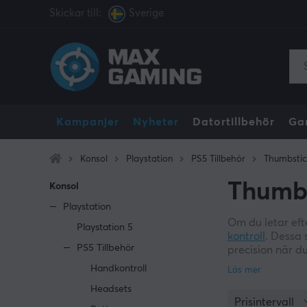
Skickar till:
Sverige
Kampanjer
Nyheter
Datortillbehör
Ga
Konsol
Playstation
PS5 Tillbehör
Thumbstic
Thumbs
Konsol
Playstation
Om du letar efte
Playstation 5
kontroll
. Dessa 
PS5 Tillbehör
precision när du
Handkontroll
Thumbstick är s
Headsets
karaktären elle
Prisintervall