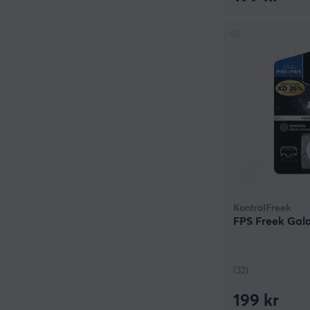
KontrolFreek
FPS Freek Gala
(32)
199 kr