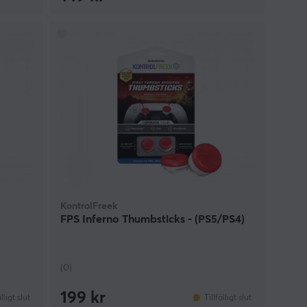
KontrolFreek
FPS Inferno Thumbsticks - (PS5/PS4)
(0)
199 kr
älligt slut
Tillfälligt slut