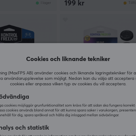
199 kr
I lager
Tillf
Cookies och liknande tekniker
g (MaxFPS AB) använder cookies och liknande lagringstekniker för a
ra användarupplevelse som möjligt. Nedan kan du välja att acceptera 
cookies eller anpassa vilken typ av cookies du vill acceptera.
ödvändiga
KontrolFreek
xy Purple - (PS5/PS4)
No-Slip Thumb Grips 4p - (PS5/
 cookies möjliggör grunfunktionalitet som krävs för att sidan ska fungera korrekt
ssa cookies används bland annat för att kunna spara saker i varukorgen, presente
nnehåll för dig, spara språkval och hålla dig inloggad mellan sidväxlingar.
(4)
alys och statistik