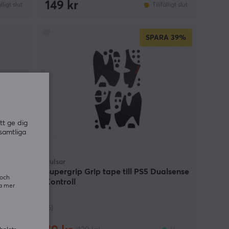
149 kr
älligt slut
Tillfälligt slut
SPARA
39%
tt ge dig
samtliga
Pulsar
PS4)
Supergrip Grip tape till PS5 Dualsense
 och
Kontroll
ra mer
(6)