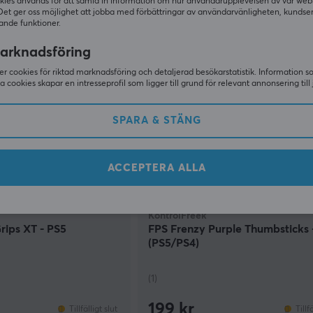
129 kr
kies används för att samla in information om hur användarupplevelsen av vår web
Tillfälligt slut
Tillf
Det ger oss möjlighet att jobba med förbättringar av användarvänligheten, kundse
ande funktioner.
arknadsföring
r cookies för riktad marknadsföring och detaljerad besökarstatistik. Information 
sa cookies skapar en intresseprofil som ligger till grund för relevant annonsering till 
SPARA & STÄNG
ACCEPTERA ALLA
KontrolFreek
ips XT - PS5
FPS Frenzy Purple Thumbsticks 
(PS5/PS4)
(1)
199 kr
Tillfälligt slut
Tillf