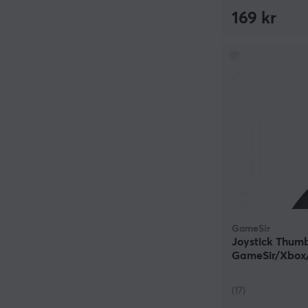
169 kr
GameSir
Joystick Thumb 
GameSir/Xbox/
Pro Controllers
(17)