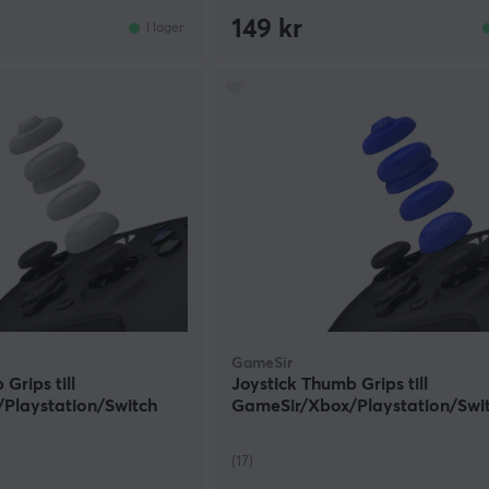
149 kr
I lager
GameSir
Grips till
Joystick Thumb Grips till
Playstation/Switch
GameSir/Xbox/Playstation/Swi
 - Grå
Pro Controllers - Blå
(17)