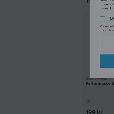
199 kr
Dessa coo
fungerar. 
andra likn
M
Vi använde
in via des
KontrolFreek
Performance Gr
(0)
199 kr