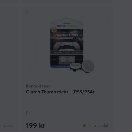
KontrolFreek
Clutch Thumbsticks - (PS5/PS4)
(1)
199 kr
älligt slut
Tillfälligt slut