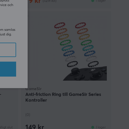
79 kr
(129 kr)
bplats
älligt slut
I lager
rvice och
som samlas
just dig.
GameSir
-
Anti-friction Ring till GameSir Series
Kontroller
(0)
149 kr
älligt slut
I lager