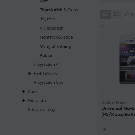
Ratt
Fördelar med
Thumbstick & Grips
Först och främst
59
p
thumb stick till
Joystick
Handgreppen tar
VR glasögon
handkontrollen 
Fightstick/Arcade
För det andra f
Övrig utrustning
blir mer respon
Kablar
Köp dina PS
Playstation 4
På MaxGaming hi
PS4 Tillbehör
funktionella gre
Vi har tillbehö
Playstation Spel
priser är konku
Xbox
Om du behöver l
Nintendo
KontrolFreek
högkvalitativ va
Universal No-S
Retro Gaming
(PS/Xbox/Swit
(3)