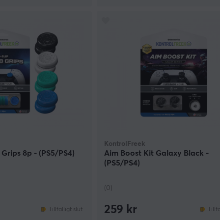
KontrolFreek
Grips 8p - (PS5/PS4)
Aim Boost Kit Galaxy Black -
(PS5/PS4)
(0)
259 kr
Tillfälligt slut
Tillf