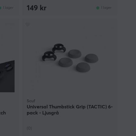
149 kr
I lager
I lager
Scuf
Universal Thumbstick Grip (TACTIC) 6-
tch
pack - Ljusgrå
(0)