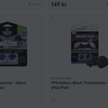
149 kr
I lager
KontrolFreek
arzone - (Xbox
FPS Galaxy Black Thumbsticks 
ne)
(PS5/PS4)
(11)