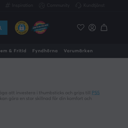
Inspiration
Community
Kundtjänst
em & Fritid
Fyndhörna
Varumärken
ga att investera i thumbsticks och grips till
PS5
an göra en stor skillnad för din komfort och
ända för att styra rörelser och position av
vämt och fast grepp om kontrollen.