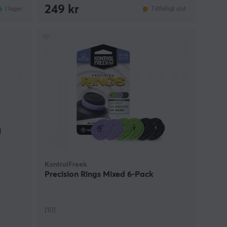
249 kr
I lager
Tillfälligt slut
KontrolFreek
-
Precision Rings Mixed 6-Pack
(10)