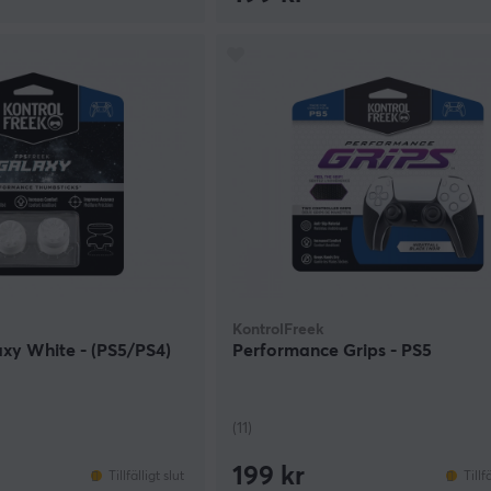
KontrolFreek
xy White - (PS5/PS4)
Performance Grips - PS5
(11)
199 kr
Tillfälligt slut
Tillf