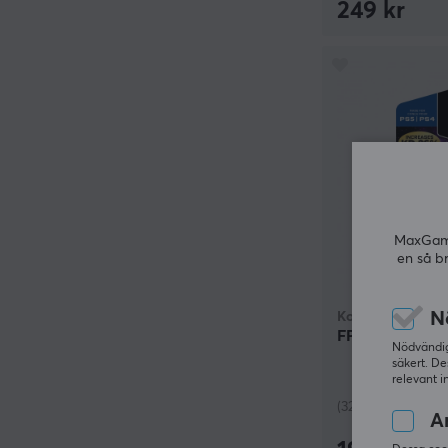
249 kr
MaxGamin
en så b
N
KontrolFreek
FPS Freek Gala
Nödvändiga
säkert. De
relevant i
(32)
An