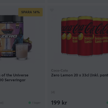
SPARA
14%
Coca-Cola
 of the Universe
Zero Lemon 20 x 33cl (Inkl. pant
00 Serveringar
(4)
199 kr
kr)
I lager