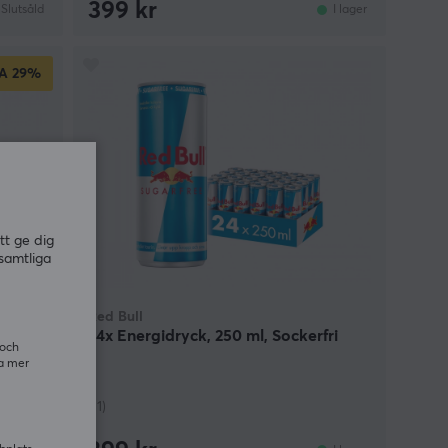
399 kr
Slutsåld
I lager
A
29%
tt ge dig
samtliga
Red Bull
ioner
24x Energidryck, 250 ml, Sockerfri
 och
ra mer
(11)