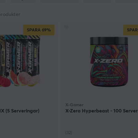
, Pepsi Max och Mountain Dew finns för den som gillar traditio
produkter
SPARA
69%
SPAR
X-Gamer
X (5 Serveringar)
X-Zero Hyperbeast - 100 Server
(32)