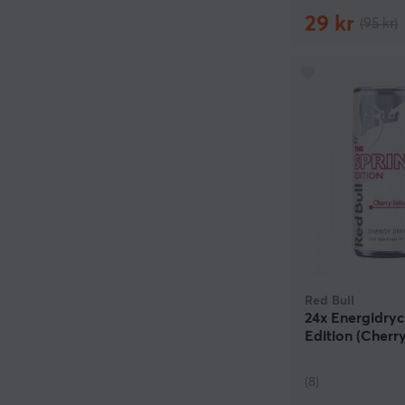
29 kr
(95 kr)
Red Bull
24x Energidryc
Edition (Cherr
(8)