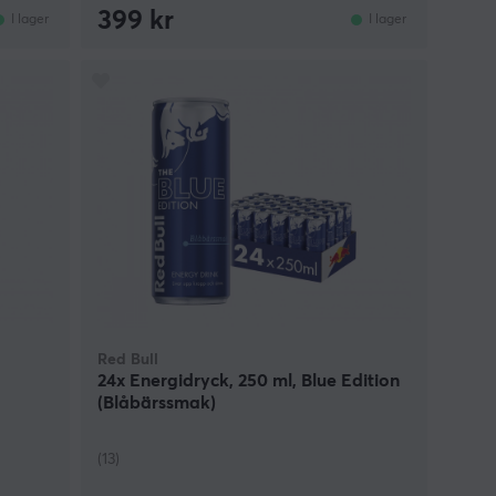
399 kr
I lager
I lager
Red Bull
24x Energidryck, 250 ml, Blue Edition
(Blåbärssmak)
(13)