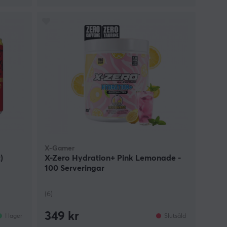
X-Gamer
)
X-Zero Hydration+ Pink Lemonade -
100 Serveringar
(6)
349 kr
I lager
Slutsåld