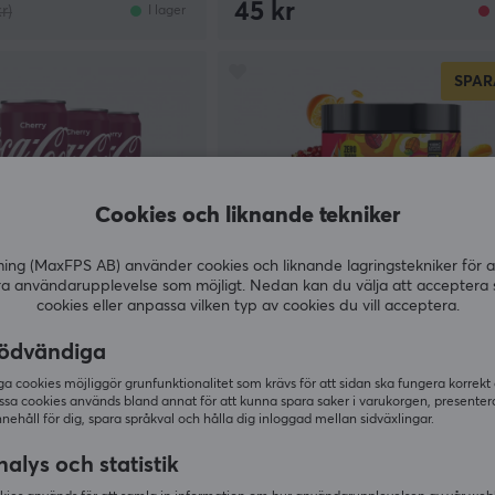
45 kr
r)
I lager
SPAR
Cookies och liknande tekniker
g (MaxFPS AB) använder cookies och liknande lagringstekniker för a
ra användarupplevelse som möjligt. Nedan kan du välja att acceptera 
cookies eller anpassa vilken typ av cookies du vill acceptera.
ödvändiga
X-Gamer
33cl (Inkl. pant)
Granatäpple Apelsin - 100 Port
 cookies möjliggör grunfunktionalitet som krävs för att sidan ska fungera korrekt
ssa cookies används bland annat för att kunna spara saker i varukorgen, presente
nnehåll för dig, spara språkval och hålla dig inloggad mellan sidväxlingar.
(1)
alys och statistik