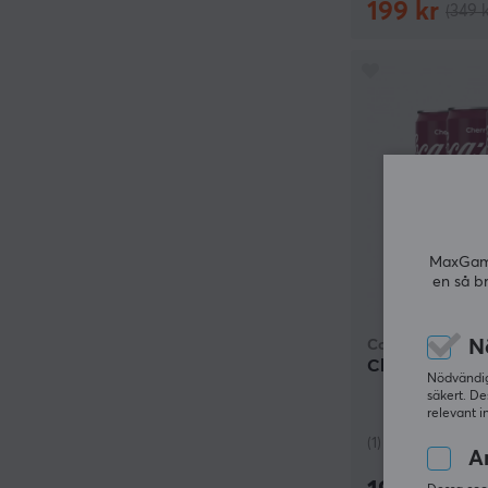
199 kr
(349 k
MaxGamin
en så b
N
Coca-Cola
Cherry 20-pack 
Nödvändiga
säkert. De
relevant i
(1)
An