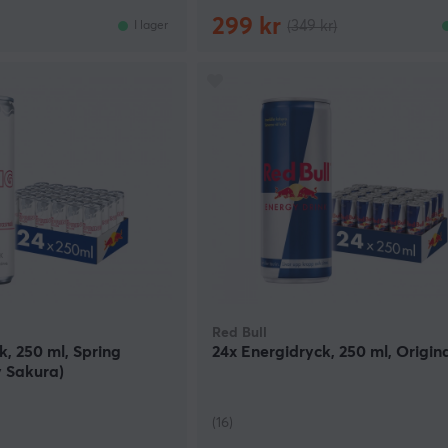
299 kr
(349 kr)
I lager
Red Bull
k, 250 ml, Spring
24x Energidryck, 250 ml, Origin
y Sakura)
(16)