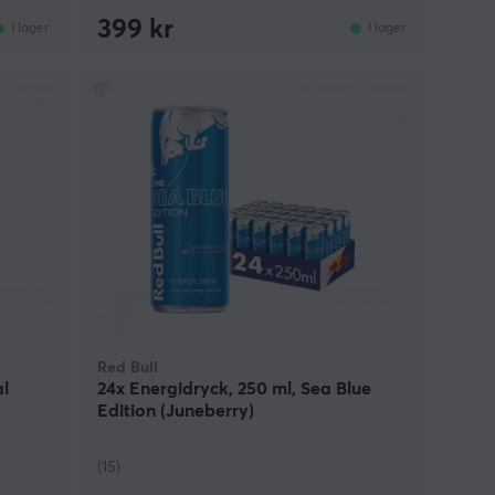
399 kr
I lager
I lager
Red Bull
al
24x Energidryck, 250 ml, Sea Blue
Edition (Juneberry)
(15)