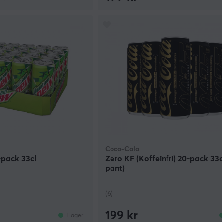
Coca-Cola
-pack 33cl
Zero KF (Koffeinfri) 20-pack 33cl
pant)
(6)
199 kr
I lager