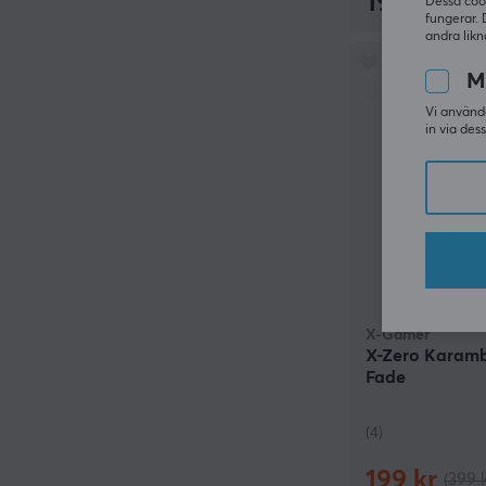
199 kr
Dessa coo
fungerar. 
andra likn
M
Vi använde
in via des
X-Gamer
X-Zero Karamb
Fade
(4)
199 kr
(399 k