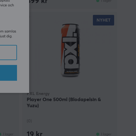
399 kr
bplats
I lager
I lager
rvice och
NYHET
som samlas
just dig.
PXL Energy
Player One 500ml (Blodapelsin &
Yuzu)
(0)
19 kr
I lager
I lager