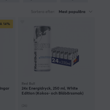
nella smaker.
Sortera efter:
Mest populära
A
14%
Red Bull
ingar
24x Energidryck, 250 ml, White
Edition (Kokos- och Blåbärssmak)
(26)