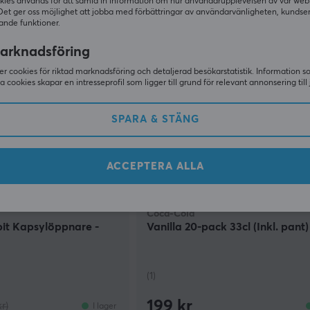
249 kr
(349 kr)
kies används för att samla in information om hur användarupplevelsen av vår web
Slutsåld
Det ger oss möjlighet att jobba med förbättringar av användarvänligheten, kundse
ande funktioner.
SPARA
50%
arknadsföring
r cookies för riktad marknadsföring och detaljerad besökarstatistik. Information 
sa cookies skapar en intresseprofil som ligger till grund för relevant annonsering till 
SPARA & STÄNG
ACCEPTERA ALLA
Coca-Cola
it Kapsylöppnare -
Vanilla 20-pack 33cl (Inkl. pant)
(1)
199 kr
r)
I lager