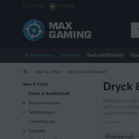
Skickar till:
Sverige
Kampanjer
Nyheter
Datortillbehör
Ga
Hem & Fritid
Dryck & Kosttillskott
Dryck &
Hem & Fritid
Dryck & Kosttillskott
Behöver du lite 
Samlarkortsspel
gå loss i matche
Sällskapsspel
sport som helst
gamers som vill 
Samlarfigurer
förlora ett gam
Gadgets
Prisintervall
Populära Red Bul