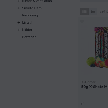
Klimat & ventilation
klassiska Pepsi
Smarta Hem
324
Rengöring
Livsstil
Kläder
Batterier
X-Gamer
50g X-Shotz MI
(1)