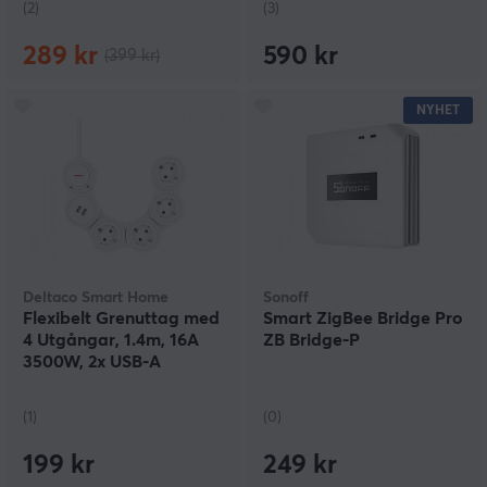
(2)
(3)
289 kr
590 kr
(399 kr)
NYHET
Deltaco Smart Home
Sonoff
Flexibelt Grenuttag med
Smart ZigBee Bridge Pro
4 Utgångar, 1.4m, 16A
ZB Bridge-P
3500W, 2x USB-A
(1)
(0)
199 kr
249 kr