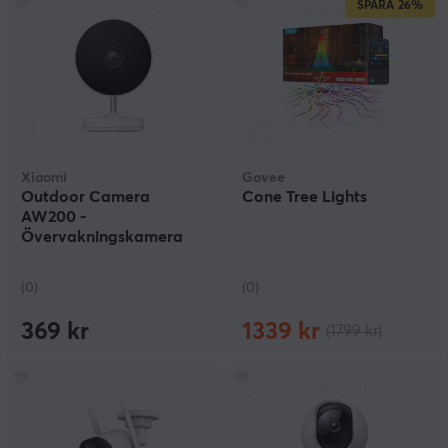
SPARA
26%
Xiaomi
Govee
Outdoor Camera
Cone Tree Lights
AW200 -
Övervakningskamera
Utomhus
(0)
(0)
369 kr
1339 kr
(1799 kr)