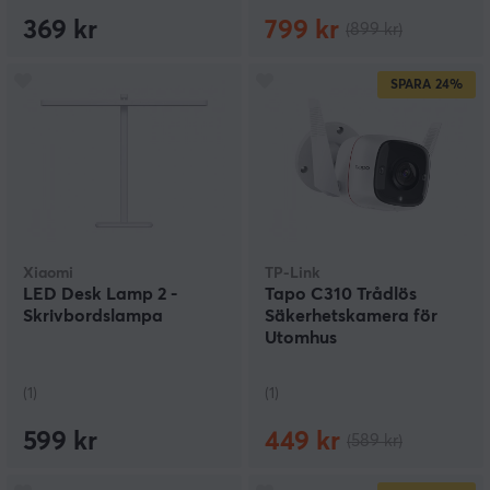
369 kr
799 kr
(899 kr)
SPARA
24%
Xiaomi
TP-Link
LED Desk Lamp 2 -
Tapo C310 Trådlös
Skrivbordslampa
Säkerhetskamera för
Utomhus
(1)
(1)
599 kr
449 kr
(589 kr)