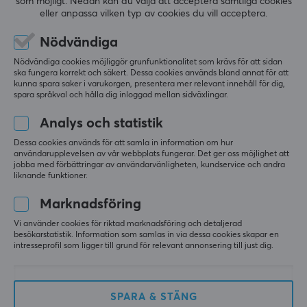
som möjligt. Nedan kan du välja att acceptera samtliga cookies
Nattlampa
eller anpassa vilken typ av cookies du vill acceptera.
(0)
(1)
Nödvändiga
499 kr
129 kr
Nödvändiga cookies möjliggör grunfunktionalitet som krävs för att sidan
ska fungera korrekt och säkert. Dessa cookies används bland annat för att
kunna spara saker i varukorgen, presentera mer relevant innehåll för dig,
NYHET
spara språkval och hålla dig inloggad mellan sidväxlingar.
Analys och statistik
Dessa cookies används för att samla in information om hur
användarupplevelsen av vår webbplats fungerar. Det ger oss möjlighet att
jobba med förbättringar av användarvänligheten, kundservice och andra
liknande funktioner.
Marknadsföring
IMOU
Sonoff
Ranger RC 2K
ZigBee Gateway
Vi använder cookies för riktad marknadsföring och detaljerad
besökarstatistik. Information som samlas in via dessa cookies skapar en
Dongle-LMG21 Home
intresseprofil som ligger till grund för relevant annonsering till just dig.
Assistant, openHAB,
Zigbee2MQTT
(0)
(0)
SPARA & STÄNG