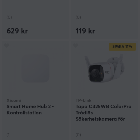
(0)
(0)
629 kr
119 kr
SPARA
11%
Xiaomi
TP-Link
Smart Home Hub 2 -
Tapo C325WB ColorPro
Kontrollstation
Trådlös
Säkerhetskamera för
Utomhus
(1)
(0)