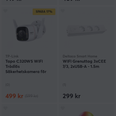
SPARA
17%
TP-Link
Deltaco Smart Home
Tapo C320WS WiFi
WiFi Grenuttag 3xCEE
Trådlös
7/3, 2xUSB-A - 1.5m
Säkerhetskamera för
Utomhus
(0)
(1)
499 kr
299 kr
(599 kr)