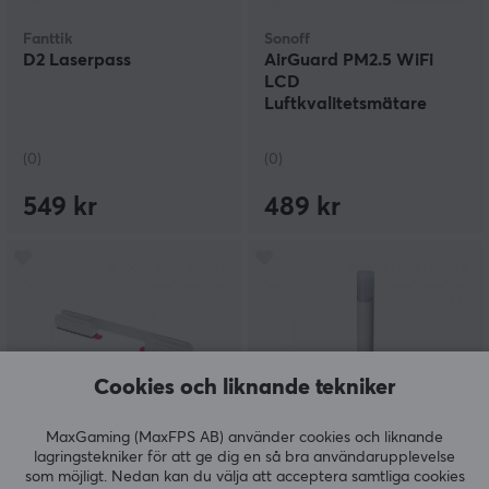
Fanttik
Sonoff
D2 Laserpass
AirGuard PM2.5 WiFi
LCD
Luftkvalitetsmätare
(0)
(0)
549 kr
489 kr
Cookies och liknande tekniker
MaxGaming (MaxFPS AB) använder cookies och liknande
Govee
Nabu Casa
lagringstekniker för att ge dig en så bra användarupplevelse
Neon Rope 2 Clips 5-
Home Assistant Connect
som möjligt. Nedan kan du välja att acceptera samtliga cookies