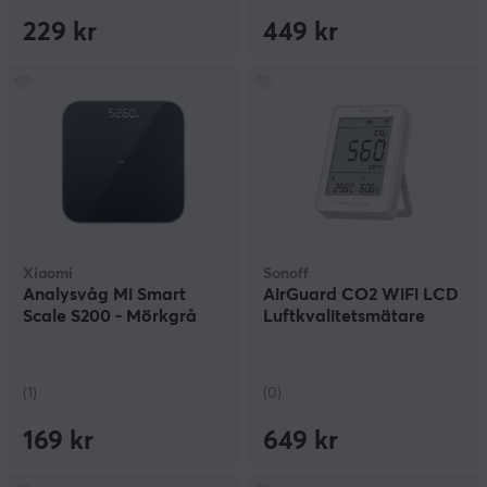
229 kr
449 kr
Xiaomi
Sonoff
Analysvåg Mi Smart
AirGuard CO2 WiFi LCD
Scale S200 - Mörkgrå
Luftkvalitetsmätare
(1)
(0)
169 kr
649 kr