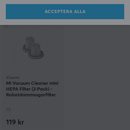
(0)
(0)
ACCEPTERA ALLA
189 kr
129 kr
Xiaomi
Mi Vacuum Cleaner mini
HEPA Filter (2-Pack) -
Robotdammsugarfilter
(0)
119 kr