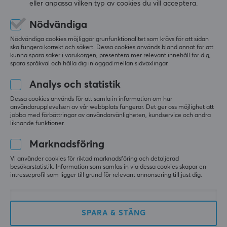
pack
ZBT-2
eller anpassa vilken typ av cookies du vill acceptera.
Nödvändiga
(0)
(2)
Nödvändiga cookies möjliggör grunfunktionalitet som krävs för att sidan
ska fungera korrekt och säkert. Dessa cookies används bland annat för att
kunna spara saker i varukorgen, presentera mer relevant innehåll för dig,
159 kr
519 kr
spara språkval och hålla dig inloggad mellan sidväxlingar.
Analys och statistik
Dessa cookies används för att samla in information om hur
användarupplevelsen av vår webbplats fungerar. Det ger oss möjlighet att
jobba med förbättringar av användarvänligheten, kundservice och andra
liknande funktioner.
Marknadsföring
Vi använder cookies för riktad marknadsföring och detaljerad
besökarstatistik. Information som samlas in via dessa cookies skapar en
Sonoff
Hama
intresseprofil som ligger till grund för relevant annonsering till just dig.
AirGuard TH
Väggfäste till Google
Temperatur- och
Home Mini - Vit
luftfuktighetssensor
SPARA & STÄNG