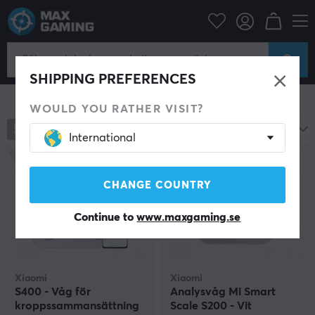
Hem & Fritid
Smarta Hem
Övriga utrustning
Övriga utrustning för Smarta Hem
SHIPPING PREFERENCES
Visa filter
WOULD YOU RATHER VISIT?
17
produkter
Mest populära
International
CHANGE COUNTRY
Continue to
www.maxgaming.se
Xiaomi
Xiaomi
S400 - Våg för
Analysvåg Mi Smart
kroppssammansättning
Scale S200 - Vit