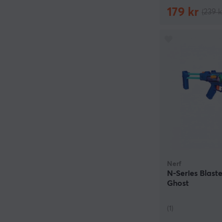
179 kr
(239 k
Nerf
N-Series Blast
Ghost
(1)