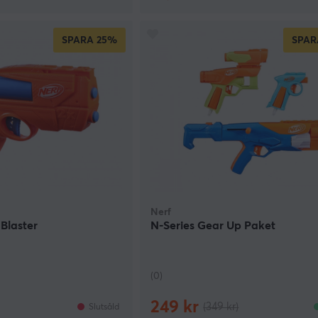
SPARA
25%
SPAR
Nerf
Blaster
N-Series Gear Up Paket
(0)
249 kr
(349 kr)
Slutsåld