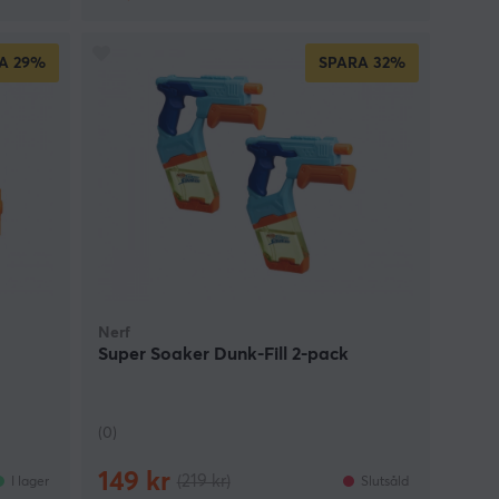
A
29%
SPARA
32%
Nerf
Super Soaker Dunk-Fill 2-pack
(0)
149 kr
(219 kr)
I lager
Slutsåld