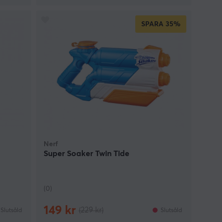
SPARA
35%
Nerf
Super Soaker Twin Tide
(0)
149 kr
(229 kr)
Slutsåld
Slutsåld