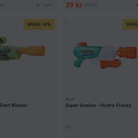
39 kr
kr)
(59 kr)
I lager
SPARA
14%
SPAR
Nerf
 Dart Blaster
Super Soaker - Hydro Frenzy
(0)