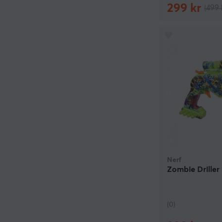
299 kr
(499 
Nerf
Zombie Driller
(0)