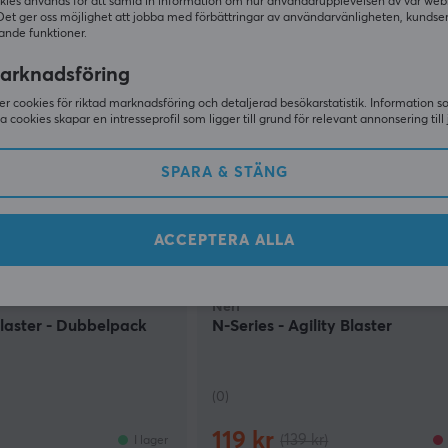
79 kr
kr)
(99 kr)
Slutsåld
kies används för att samla in information om hur användarupplevelsen av vår web
Det ger oss möjlighet att jobba med förbättringar av användarvänligheten, kundse
ande funktioner.
SPARA
45%
SPAR
arknadsföring
r cookies för riktad marknadsföring och detaljerad besökarstatistik. Information 
sa cookies skapar en intresseprofil som ligger till grund för relevant annonsering till 
SPARA & STÄNG
ACCEPTERA ALLA
Nerf
laster - Dubbelpack
N-Series - Agility Blaster
(0)
119 kr
(139 kr)
I lager