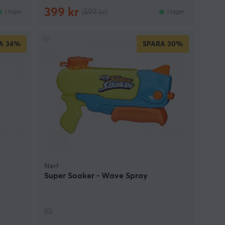
399 kr
(599 kr)
I lager
I lager
A
34%
SPARA
30%
Nerf
Super Soaker - Wave Spray
(0)