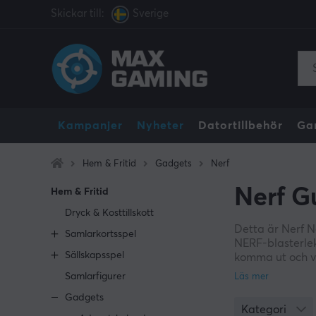
Skickar till:
Sverige
Kampanjer
Nyheter
Datortillbehör
Ga
Hem & Fritid
Gadgets
Nerf
Nerf G
Hem & Fritid
Dryck & Kosttillskott
Detta är Nerf Na
Samlarkortsspel
NERF-blasterlek
Sällskapsspel
komma ut och va
Samlarfigurer
Gadgets
Kategori