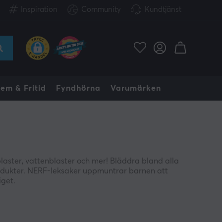
Inspiration
Community
Kundtjänst
em & Fritid
Fyndhörna
Varumärken
tblaster, vattenblaster och mer! Bläddra bland alla
produkter. NERF-leksaker uppmuntrar barnen att
iget.