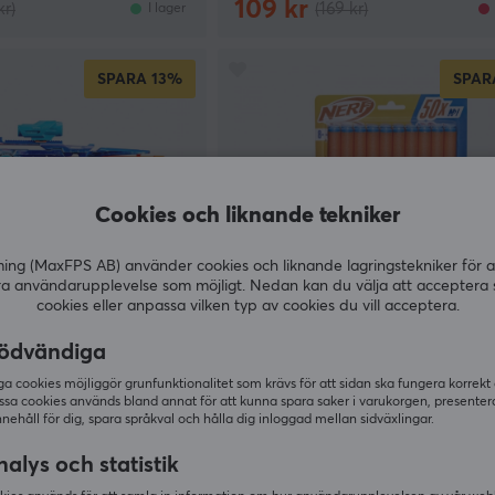
109 kr
kr)
(169 kr)
I lager
SPARA
13%
SPAR
Cookies och liknande tekniker
g (MaxFPS AB) använder cookies och liknande lagringstekniker för a
ra användarupplevelse som möjligt. Nedan kan du välja att acceptera 
cookies eller anpassa vilken typ av cookies du vill acceptera.
Nerf
ödvändiga
er Loadout - Galactic
N-Series Dart Refill 50-pack
 cookies möjliggör grunfunktionalitet som krävs för att sidan ska fungera korrekt
ssa cookies används bland annat för att kunna spara saker i varukorgen, presente
nnehåll för dig, spara språkval och hålla dig inloggad mellan sidväxlingar.
(1)
alys och statistik