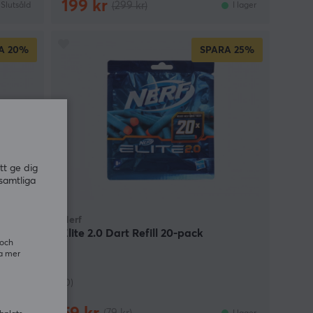
199 kr
(299 kr)
Slutsåld
I lager
A
20%
SPARA
25%
tt ge dig
samtliga
Nerf
Elite 2.0 Dart Refill 20-pack
 och
ra mer
(0)