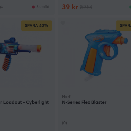
39 kr
r)
(59 kr)
Slutsåld
SPARA
40%
SPAR
Nerf
er Loadout - Cyberlight
N-Series Flex Blaster
(0)