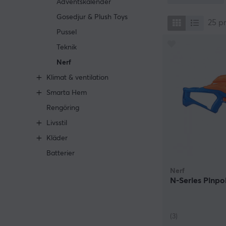
Adventskalender
Gosedjur & Plush Toys
25
p
Pussel
Teknik
Nerf
Klimat & ventilation
Smarta Hem
Rengöring
Livsstil
Kläder
Batterier
Nerf
N-Series Pinpoi
(3)