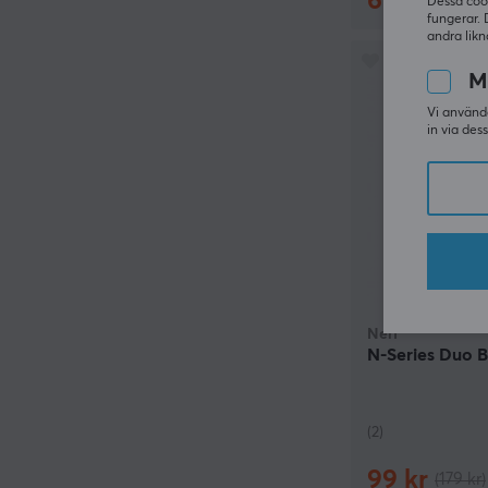
699 kr
(799 
Dessa coo
fungerar. 
andra likn
M
Vi använde
in via des
Nerf
N-Series Duo B
(2)
99 kr
(179 kr)