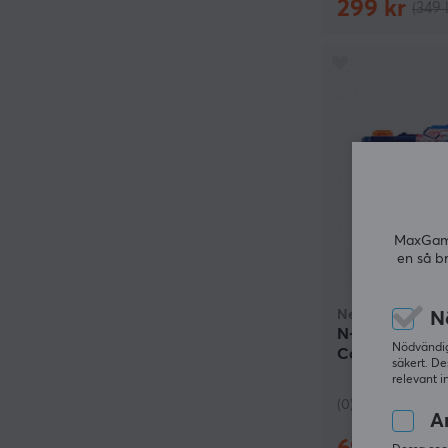
299 kr
(349 
MaxGamin
en så b
Nerf
N
N-Series Blast
Nödvändiga
Commander
säkert. De
relevant i
(0)
An