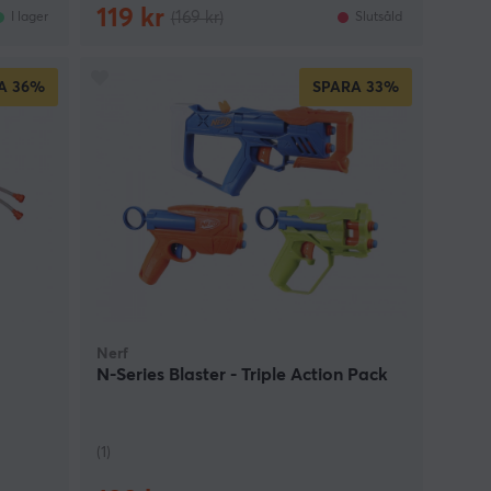
119 kr
(169 kr)
I lager
Slutsåld
A
36%
SPARA
33%
Nerf
N-Series Blaster - Triple Action Pack
(1)