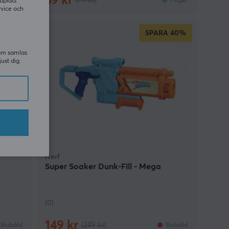
59 kr
(79 kr)
Slutsåld
I lager
bplats
rvice och
A
14%
SPARA
40%
som samlas
just dig.
Nerf
Super Soaker Dunk-Fill - Mega
(0)
149 kr
(249 kr)
Slutsåld
Slutsåld