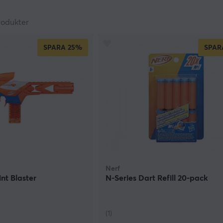
rodukter
SPARA
25%
SPAR
Nerf
nt Blaster
N-Series Dart Refill 20-pack
(1)