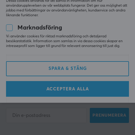
Dessa cookies används för att samla in information om hur
användarupplevelsen av vår webbplats fungerar. Det ger oss möjlighet att
jobba med förbättringar av användarvänligheten, kundservice och andra
liknande funktioner.
Marknadsföring
Vi använder cookies för riktad marknadsföring och detaljerad
besökarstatistik. Information som samlas in via dessa cookies skapar en
intresseprofil som ligger till grund för relevant annonsering till just dig.
Nyhetsbrev för gamers
SPARA & STÄNG
Mer än 400 000 gamers prenumererar idag på vårt
ACCEPTERA ALLA
nyhetsbrev. Få exklusiva nyheter, ta emot grymma
erbjudanden samt mycket mer!
PRENUMERERA