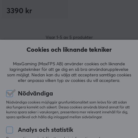
3390 kr
Visar
1-5
av
5
produkter
Cookies och liknande tekniker
VISA FLER...
MaxGaming (MaxFPS AB) använder cookies och liknande
lagringstekniker för att ge dig en så bra användarupplevelse
som möjligt. Nedan kan du välja att acceptera samtliga cookies
eller anpassa vilken typ av cookies du vill acceptera.
Nödvändiga
Senast visat
Nödvändiga cookies möjliggör grunfunktionalitet som krävs för att sidan
ska fungera korrekt och säkert. Dessa cookies används bland annat för att
kunna spara saker i varukorgen, presentera mer relevant innehåll för dig,
spara språkval och hålla dig inloggad mellan sidväxlingar.
Analys och statistik