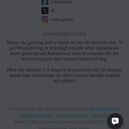
Facebook
X
Instagram
GAMINGBUTIKEN
Älskar du gaming och e-sport så har du kommit rätt. Vi
på MaxGaming är ständigt på jakt efter de senaste
inom gaming och finkammar hela branschen för att
kunna erbjuda det absolut bästa till dig.
Med vår snabba 1-3 dagars leveranstid och 30 dagars
öppet köp så kommer du alltid kunna handla snabbt
och säkert.
© MaxGaming. Alla rättigheter reserverade.
Vår verksamhet
|
Dataskyddspolicy
|
Policy för cookies
|
Köpvillkor
MAXFPS AB Organisationsnummer:
556665-1708
. God
kreditvärdighet. AAA rating.