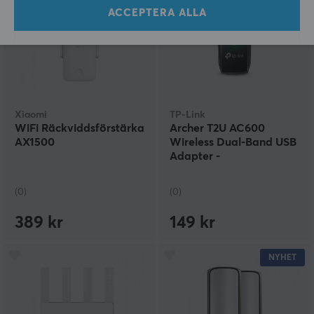
ACCEPTERA ALLA
Xiaomi
TP-Link
WiFi Räckviddsförstärka
Archer T2U AC600
AX1500
Wireless Dual-Band USB
Adapter -
Nätverksadapter
(0)
(0)
389 kr
149 kr
NYHET