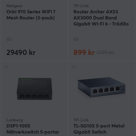
Netgear
TP-Link
Orbi 970 Series WiFi 7
Router Archer AX53
Mesh Router (3-pack)
AX3000 Dual Band
Gigabit Wi-Fi 6 - Trådlös
Router
(0)
(0)
29490 kr
899 kr
(1290 kr)
Lanberg
TP-Link
DSP1-1005
TL-SG105 5-port Metal
Nätverkswitch 5-portar
Gigabit Switch