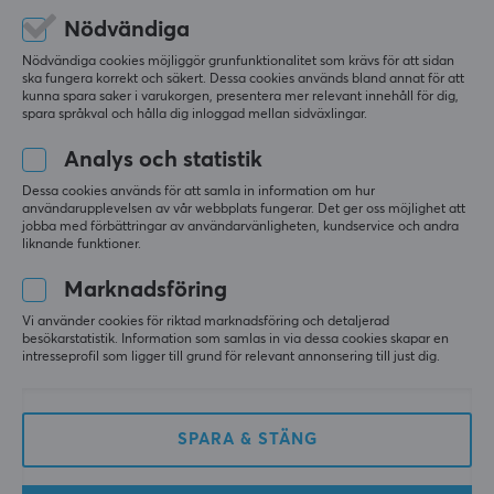
599 kr
249 kr
Nödvändiga
Nödvändiga cookies möjliggör grunfunktionalitet som krävs för att sidan
SPARA
17%
ska fungera korrekt och säkert. Dessa cookies används bland annat för att
kunna spara saker i varukorgen, presentera mer relevant innehåll för dig,
spara språkval och hålla dig inloggad mellan sidväxlingar.
Analys och statistik
Dessa cookies används för att samla in information om hur
användarupplevelsen av vår webbplats fungerar. Det ger oss möjlighet att
jobba med förbättringar av användarvänligheten, kundservice och andra
liknande funktioner.
Lanberg
D-Link
Nätverksswitch 8-portar
AX1800 Wi-Fi 6 USB
Marknadsföring
100/1000 Mbps V12
Adapter
Vi använder cookies för riktad marknadsföring och detaljerad
besökarstatistik. Information som samlas in via dessa cookies skapar en
intresseprofil som ligger till grund för relevant annonsering till just dig.
(0)
(0)
249 kr
299 kr
(299 kr)
SPARA & STÄNG