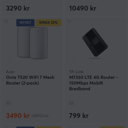
3290 kr
10490 kr
NYHET
SPARA
22%
Acer
TP-Link
Ovia T520 WiFi 7 Mesh
M7350 LTE 4G Router -
Router (2-pack)
150Mbps Mobilt
Bredband
(0)
(0)
3490 kr
799 kr
(4490 kr)