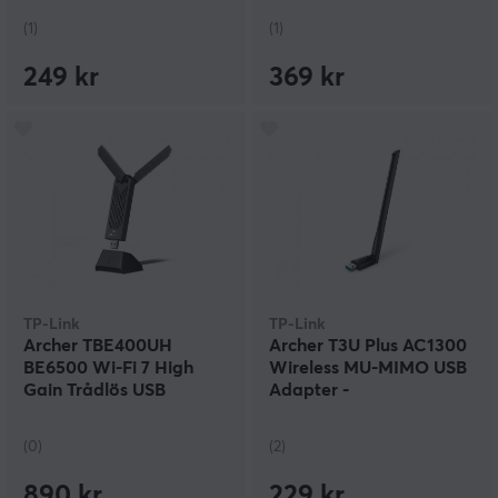
(1)
(1)
249 kr
369 kr
TP-Link
TP-Link
Archer TBE400UH
Archer T3U Plus AC1300
BE6500 Wi-Fi 7 High
Wireless MU-MIMO USB
Gain Trådlös USB
Adapter -
Adapter
Nätverksadapter
(0)
(2)
890 kr
229 kr