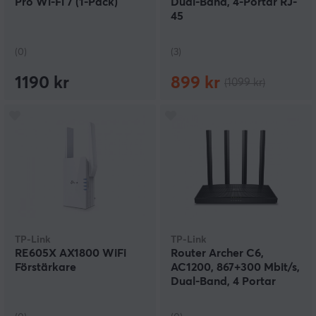
Pro Wi-Fi 7 (1-Pack)
Dual-Band, 4-Portar RJ-
45
(0)
(3)
1190 kr
899 kr
(1099 kr)
TP-Link
TP-Link
RE605X AX1800 WiFi
Router Archer C6,
Förstärkare
AC1200, 867+300 Mbit/s,
Dual-Band, 4 Portar