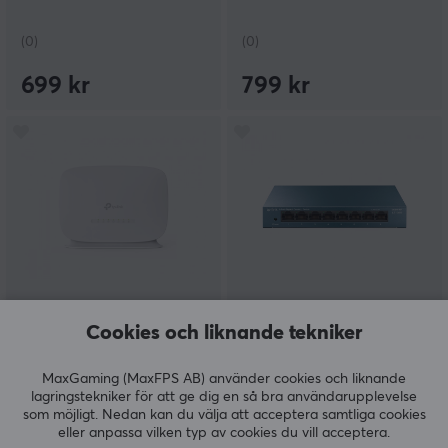
(0)
(0)
699 kr
799 kr
TP-Link
TP-Link
MR105 - 300 Mbps N 4G
LS108G Nätverksswitch
Cookies och liknande tekniker
LTE Router
8-Portar Unmanaged,
10/100/1000Mbps
MaxGaming (MaxFPS AB) använder cookies och liknande
lagringstekniker för att ge dig en så bra användarupplevelse
som möjligt. Nedan kan du välja att acceptera samtliga cookies
(0)
(0)
eller anpassa vilken typ av cookies du vill acceptera.