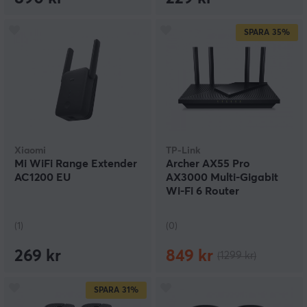
SPARA
35%
Xiaomi
TP-Link
Mi WiFi Range Extender
Archer AX55 Pro
AC1200 EU
AX3000 Multi-Gigabit
Wi-Fi 6 Router
(1)
(0)
269 kr
849 kr
(1299 kr)
SPARA
31%