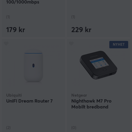
100/1000mbps
(1)
(1)
179 kr
229 kr
NYHET
Ubiquiti
Netgear
UniFi Dream Router 7
Nighthawk M7 Pro
Mobilt bredband
(2)
(0)