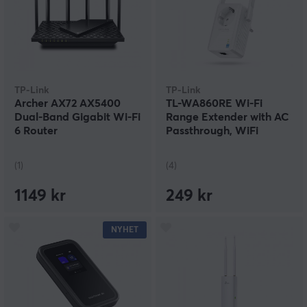
TP-Link
TP-Link
Archer AX72 AX5400
TL-WA860RE Wi-Fi
Dual-Band Gigabit Wi-Fi
Range Extender with AC
6 Router
Passthrough, WiFi
Förstärkare 300Mbps
(1)
(4)
1149 kr
249 kr
NYHET