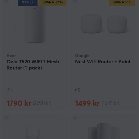
NYHET
SPARA
22%
SPARA
9%
Acer
Google
Ovia T520 WiFi 7 Mesh
Nest Wifi Router + Point
Router (1-pack)
(0)
(0)
1790 kr
1499 kr
(2290 kr)
(1649 kr)