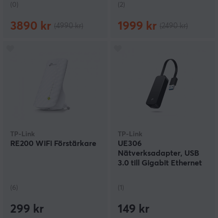
(0)
(2)
3890 kr
1999 kr
(4990 kr)
(2490 kr)
TP-Link
TP-Link
RE200 WiFi Förstärkare
UE306
Nätverksadapter, USB
3.0 till Gigabit Ethernet
(6)
(1)
299 kr
149 kr