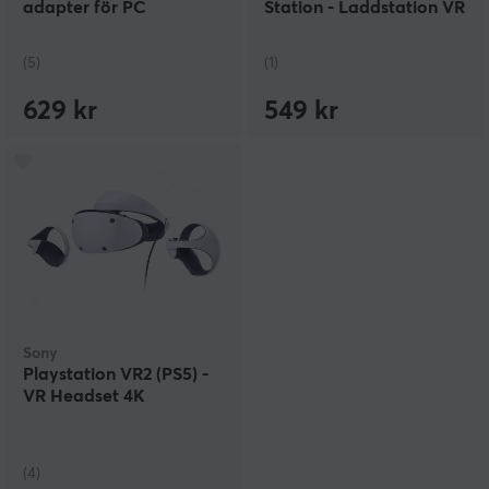
adapter för PC
Station - Laddstation VR
Kontroller
(5)
(1)
629 kr
549 kr
Sony
Playstation VR2 (PS5) -
VR Headset 4K
(4)