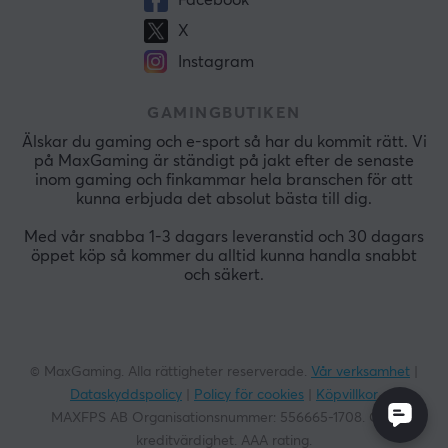
Facebook
X
Instagram
GAMINGBUTIKEN
Älskar du gaming och e-sport så har du kommit rätt. Vi
på MaxGaming är ständigt på jakt efter de senaste
inom gaming och finkammar hela branschen för att
kunna erbjuda det absolut bästa till dig.
Med vår snabba 1-3 dagars leveranstid och 30 dagars
öppet köp så kommer du alltid kunna handla snabbt
och säkert.
© MaxGaming. Alla rättigheter reserverade.
Vår verksamhet
|
Dataskyddspolicy
|
Policy för cookies
|
Köpvillkor
MAXFPS AB Organisationsnummer:
556665-1708
. God
kreditvärdighet. AAA rating.