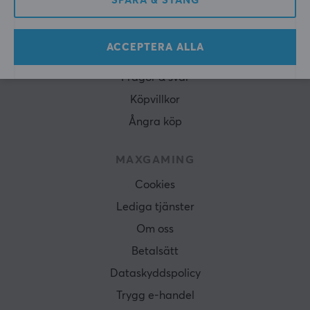
SPARA & STÄNG
KUNDSERVICE
ACCEPTERA ALLA
Kundtjänst
Frågor & svar
Köpvillkor
Ångra köp
MAXGAMING
Cookies
Lediga tjänster
Om oss
Betalsätt
Dataskyddspolicy
Trygg e-handel