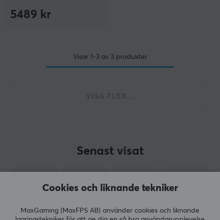
5489 kr
Visar
1-3
av
3
produkter
VISA FLER...
Senast visat
Cookies och liknande tekniker
MaxGaming (MaxFPS AB) använder cookies och liknande
lagringstekniker för att ge dig en så bra användarupplevelse