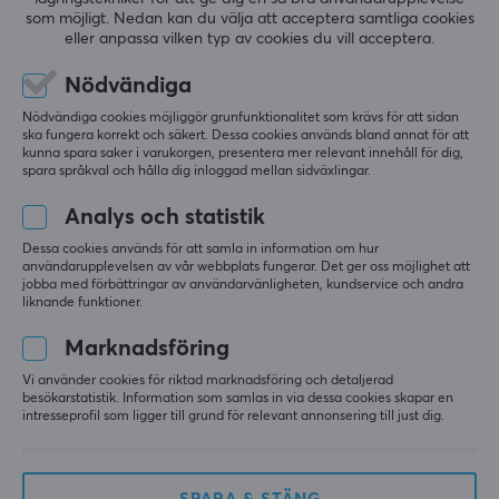
som möjligt. Nedan kan du välja att acceptera samtliga cookies
eller anpassa vilken typ av cookies du vill acceptera.
Nödvändiga
Nödvändiga cookies möjliggör grunfunktionalitet som krävs för att sidan
ska fungera korrekt och säkert. Dessa cookies används bland annat för att
kunna spara saker i varukorgen, presentera mer relevant innehåll för dig,
spara språkval och hålla dig inloggad mellan sidväxlingar.
Analys och statistik
Nyhetsbrev för gamers
Dessa cookies används för att samla in information om hur
användarupplevelsen av vår webbplats fungerar. Det ger oss möjlighet att
jobba med förbättringar av användarvänligheten, kundservice och andra
Mer än 400 000 gamers prenumererar idag på vårt
liknande funktioner.
nyhetsbrev. Få exklusiva nyheter, ta emot grymma
Marknadsföring
erbjudanden samt mycket mer!
Vi använder cookies för riktad marknadsföring och detaljerad
besökarstatistik. Information som samlas in via dessa cookies skapar en
intresseprofil som ligger till grund för relevant annonsering till just dig.
PRENUMERERA