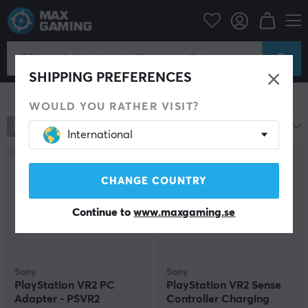
Konsol
Playstation
PS5 Tillbehör
VR glasögon
PS5 VR Glasögon
SHIPPING PREFERENCES
Visa filter
WOULD YOU RATHER VISIT?
3
produkter
Mest populära
International
CHANGE COUNTRY
Continue to
www.maxgaming.se
Sony
Sony
PlayStation VR2 PC
PlayStation VR2 Sense
Adapter - PSVR2
Controller Charging