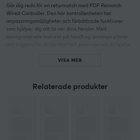
Gör dig redo för en returmatch med PDP Rematch
Wired Controller. Den här kontrollenheten har
anpassningsmöjligheter och förbättrade funktioner
som hjälper dig att ta ner dina fiender. Med
lasergraverade texturer på handtag, analoga pinnar
och triggers får du komfort och precision när du spelar.
Med den kostnadsfria appen kan du anpassa
VISA MER
inställningar för din handkontroll och mycket mer. Du
kan också dela foton och videor av dina spelvinnande
drag eller misslyckanden med den dedikerade Share-
Relaterade produkter
knappen. Med inbyggda ljudkontroller och en 2,4 meter
lång avtagbar USB-C-kabel är den här kontrollern
perfekt för spelare som sitter en bit från konsolen eller
skärmen.
Oavsett om du spelar på din Xbox eller din PC så
kommer den här kabelbundna handkontrollen låta dig