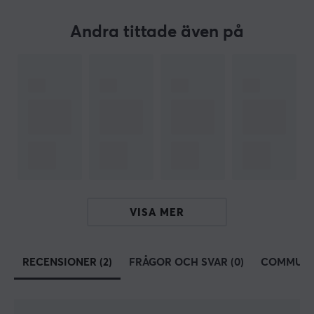
tävlingsinriktade spel, titta på en film eller lyssna på
musik.
Andra tittade även på
PDP erbjuder ett brett sortiment av tillbehör till
PS4
,
PS5
Nintendo Switch
Xbox Series
och
Xbox One
. Dom
har ett nära samarbete med samtliga konsoltillverkare
och är därför snabba på att tillverka nya tillbehör som
ger en enastående upplevelse och ibland tidigare inte
funnits på marknaden.
SPECIFIKATIONER
ANSLUTNING
VISA MER
Anslutning
USB
RECENSIONER (2)
FRÅGOR OCH SVAR (0)
COMMUNI
Trådlös
Nej