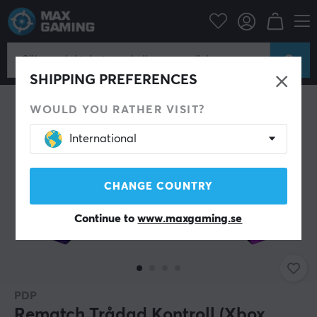
Konsol
Xbox
Xbox Series Tillbehör
Handkontroll
SHIPPING PREFERENCES
WOULD YOU RATHER VISIT?
International
CHANGE COUNTRY
Continue to
www.maxgaming.se
PDP
Rematch Trådad Kontroll (Xbox