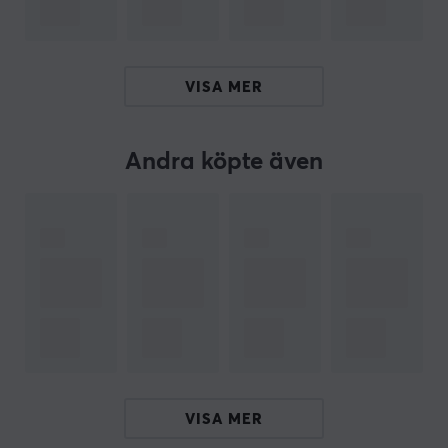
spela på ditt sätt. Så ge inte upp, ta upp kontrollen och
gör en rematch.
VISA MER
ARTIKELNUMMER
Vårt artikelnummer: 22606
Andra köpte även
Tillv. artikelnummer: 049-023-PF
OM VARUMÄRKET
PDP
, innovativa konsoltillbehör för alla! - PDP är en
tillverkare av konsoltillbehör och grundades av ett
gäng med passion för att designa och utveckla
produkter som hjälper dess använder att engagera och
integrera med den underhållningen de älskar. Det
speglar sig på deras sortiment som är ett brett utbud
av olika produkter byggda för att vara hållbara och
VISA MER
bekväma för långa spelsessioner, snabba