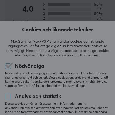
Kompatibilitet
5
50%
4.0
4
0%
PC, Xbox One, Xbox Series
3
50%
2
0%
Baserat på 2 recensioner
1
0%
EGENSKAPER
Cookies och liknande tekniker
Färg
LÄMNA RECENSION
Lila
MaxGaming (MaxFPS AB) använder cookies och liknande
lagringstekniker för att ge dig en så bra användarupplevelse
som möjligt. Nedan kan du välja att acceptera samtliga cookies
GARANTI
Relevans
eller anpassa vilken typ av cookies du vill acceptera.
Producentens garanti
Alla recensioner
Nödvändiga
2 års garanti
Nödvändiga cookies möjliggör grunfunktionalitet som krävs för att sidan
Johan K
Verifierad köpare
ska fungera korrekt och säkert. Dessa cookies används bland annat för att
Sazzy Challenger
Level 10
kunna spara saker i varukorgen, presentera mer relevant innehåll för dig,
spara språkval och hålla dig inloggad mellan sidväxlingar.
PC
VR
Nintendo
Analys och statistik
PDP Rematch Trådad Kontroll (Xbox Series/Xbox One/PC) - Purple Fade
för 4 mån. sen
Dessa cookies används för att samla in information om hur
användarupplevelsen av vår webbplats fungerar. Det ger oss möjlighet att
jobba med förbättringar av användarvänligheten, kundservice och andra
Kevin S