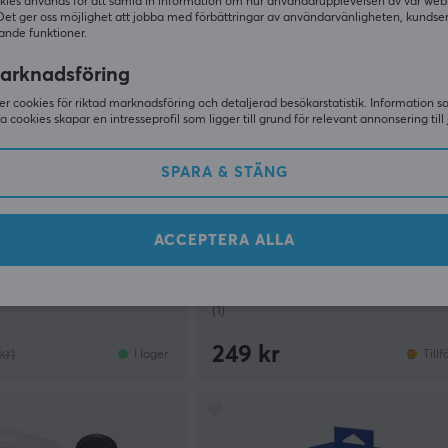
kies används för att samla in information om hur användarupplevelsen av vår web
Det ger oss möjlighet att jobba med förbättringar av användarvänligheten, kundse
ande funktioner.
arknadsföring
r cookies för riktad marknadsföring och detaljerad besökarstatistik. Information 
sa cookies skapar en intresseprofil som ligger till grund för relevant annonsering till 
SPARA & STÄNG
Cable Guys
 Gloves - Varma
Miles Morales Spider-Man Mobi
ACCEPTERA ALLA
- S/M
Kontrollhållare
(1)
249 kr
kr)
I lager
Tillf