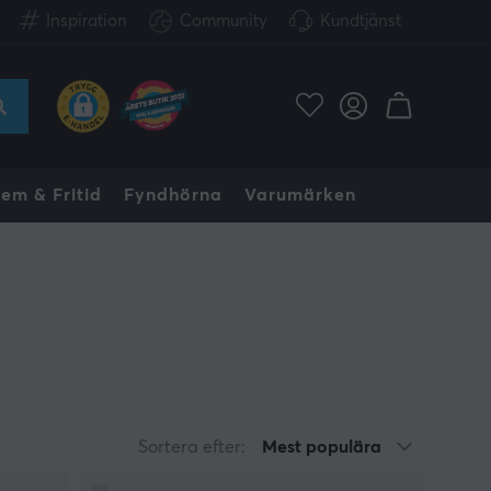
Inspiration
Community
Kundtjänst
em & Fritid
Fyndhörna
Varumärken
Sortera efter:
Mest populära