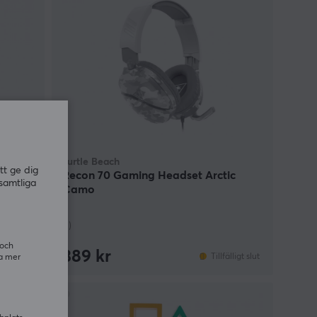
Turtle Beach
tt ge dig
/PS4)
Recon 70 Gaming Headset Arctic
samtliga
Camo
(1)
 och
389 kr
älligt slut
Tillfälligt slut
ra mer