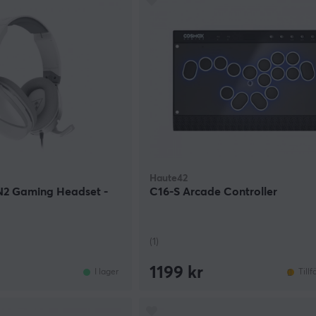
Haute42
2 Gaming Headset -
C16-S Arcade Controller
(1)
1199 kr
I lager
Tillf