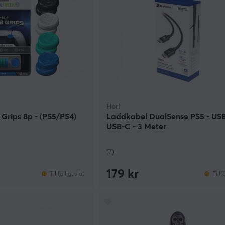
Hori
Grips 8p - (PS5/PS4)
Laddkabel DualSense PS5 - USB-
USB-C - 3 Meter
(7)
179 kr
Tillfälligt slut
Tillf