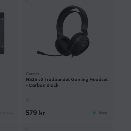
Corsair
HS35 v2 Trådbundet Gaming Headset
- Carbon Black
(0)
579 kr
älligt slut
I lager