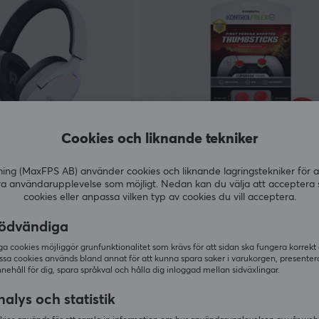
Cookies och liknande tekniker
KontrolFreek
g (MaxFPS AB) använder cookies och liknande lagringstekniker för a
o 7.1 USB Gaming
FPS Inferno Thumbsticks - (PS5
ra användarupplevelse som möjligt. Nedan kan du välja att acceptera 
cookies eller anpassa vilken typ av cookies du vill acceptera.
ödvändiga
(0)
 cookies möjliggör grunfunktionalitet som krävs för att sidan ska fungera korrekt
199 kr
I lager
Tillf
ssa cookies används bland annat för att kunna spara saker i varukorgen, presente
nnehåll för dig, spara språkval och hålla dig inloggad mellan sidväxlingar.
alys och statistik
SPARA
17%