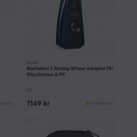
Brook
Ras1ution 2 Racing Wheel Adapter för
PlayStation & PC
(8)
1149 kr
älligt slut
Tillfälligt slut