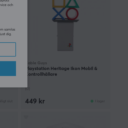
bplats
rvice och
som samlas
just dig.
Cable Guys
l &
Playstation Heritage Ikon Mobil &
Kontrollhållare
(0)
449 kr
älligt slut
I lager