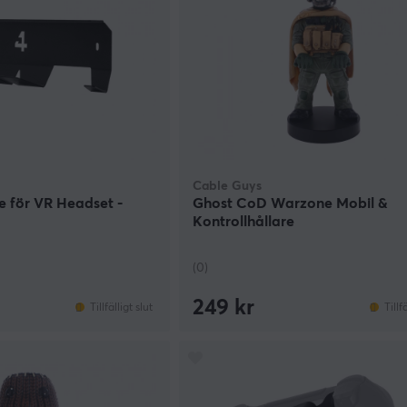
Cable Guys
e för VR Headset -
Ghost CoD Warzone Mobil &
Kontrollhållare
(0)
249 kr
Tillfälligt slut
Tillf