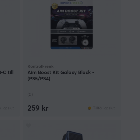
KontrolFreek
C till
Aim Boost Kit Galaxy Black -
(PS5/PS4)
(0)
259 kr
älligt slut
Tillfälligt slut