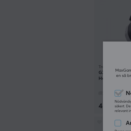
Trust
MaxGamin
GXT 490W Fayz
en så b
Headset - Vit
N
(0)
Nödvändiga
489 kr
säkert. De
relevant i
An