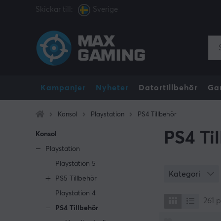
Skickar till:
Sverige
Kampanjer
Nyheter
Datortillbehör
Ga
Konsol
Playstation
PS4 Tillbehör
PS4 Ti
Konsol
Playstation
Playstation 5
Kategori
PS5 Tillbehör
Playstation 4
261
p
PS4 Tillbehör