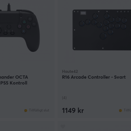
Haute42
mander OCTA
R16 Arcade Controller - Svart
 PS5 Kontroll
(4)
1149 kr
Tillfälligt slut
Tillf