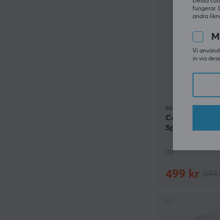
Dessa coo
fungerar. 
andra likn
M
Vi använde
in via des
MaxCustom
Cotton Typing
Spelhandskar 
(0)
499 kr
(599 