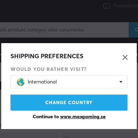
Presentkort
mingdator
Konsol
Gamingstol
Mobiltillbehör
H
SHIPPING PREFERENCES
WOULD YOU RATHER VISIT?
International
llbehör
CHANGE COUNTRY
Continue to
www.maxgaming.se
rodukter