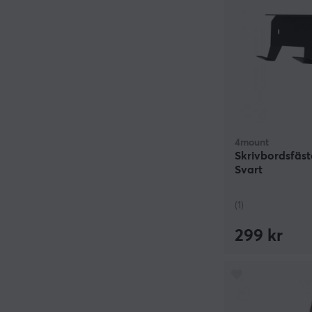
4mount
Skrivbordsfäst
Svart
(1)
299 kr