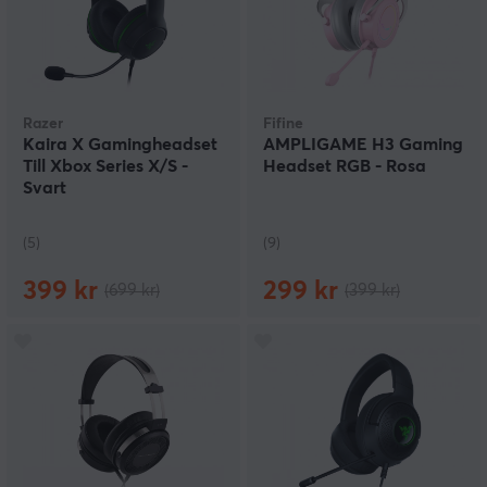
Razer
Fifine
Kaira X Gamingheadset
AMPLIGAME H3 Gaming
Till Xbox Series X/S -
Headset RGB - Rosa
Svart
(5)
(9)
399 kr
299 kr
(699 kr)
(399 kr)