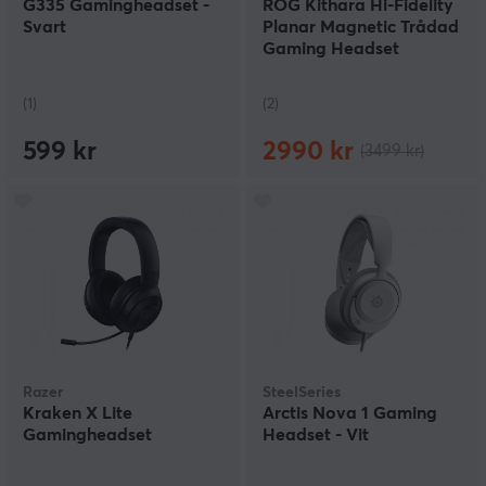
G335 Gamingheadset -
ROG Kithara Hi-Fidelity
Svart
Planar Magnetic Trådad
Gaming Headset
(1)
(2)
599 kr
2990 kr
(3499 kr)
Razer
SteelSeries
Kraken X Lite
Arctis Nova 1 Gaming
Gamingheadset
Headset - Vit