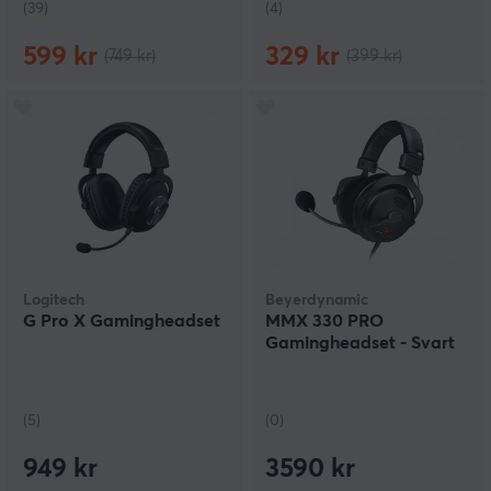
(39)
(4)
599 kr
329 kr
(749 kr)
(399 kr)
Logitech
Beyerdynamic
G Pro X Gamingheadset
MMX 330 PRO
Gamingheadset - Svart
(5)
(0)
949 kr
3590 kr