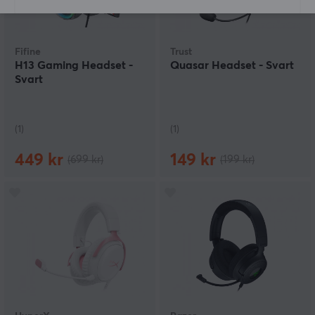
Fifine
Trust
H13 Gaming Headset -
Quasar Headset - Svart
Svart
(1)
(1)
449 kr
149 kr
(699 kr)
(199 kr)