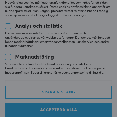
Nödvändiga cookies möjliggör grunfunktionalitet som krävs för att sidan
ska fungera korrekt och säkert. Dessa cookies används bland annat för att
kunna spara saker i varukorgen, presentera mer relevant innehåll för dig,
spara språkval och hålla dig inloggad mellan sidväxlingar.
Analys och statistik
Dessa cookies används för att samla in information om hur
användarupplevelsen av vår webbplats fungerar. Det ger oss möjlighet att
Turtle Beach
Beyerdynamic
jobba med förbättringar av användarvänligheten, kundservice och andra
Atlas Trådbundet
MMX 300 PRO
liknande funktioner.
Gaming Headset 200
Gamingheadset - Svart
Multi-Platform - Svart
Marknadsföring
Vi använder cookies för riktad marknadsföring och detaljerad
(0)
(0)
besökarstatistik. Information som samlas in via dessa cookies skapar en
intresseprofil som ligger till grund för relevant annonsering till just dig.
549 kr
3590 kr
SPARA
36%
SPARA
25%
SPARA & STÄNG
ACCEPTERA ALLA