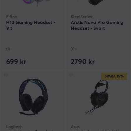
Fifine
SteelSeries
H13 Gaming Headset -
Arctis Nova Pro Gaming
Vit
Headset - Svart
(1)
(0)
699 kr
2790 kr
SPARA
15%
Logitech
Asus