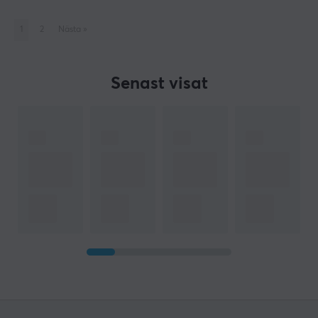
1
2
Nästa
»
Senast visat