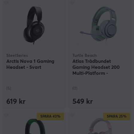
SteelSeries
Turtle Beach
Arctis Nova 1 Gaming
Atlas Trådbundet
Headset - Svart
Gaming Headset 200
Multi-Platform -
Seafoam Breeze
(5)
(0)
619 kr
549 kr
SPARA
43%
SPARA
25%