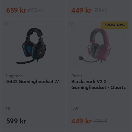
659 kr
449 kr
(990 kr)
(749 kr)
SPARA
40%
Logitech
Razer
G432 Gamingheadset 7.1
Blackshark V2 X
Gamingheadset - Quartz
(1)
(39)
599 kr
449 kr
(749 kr)