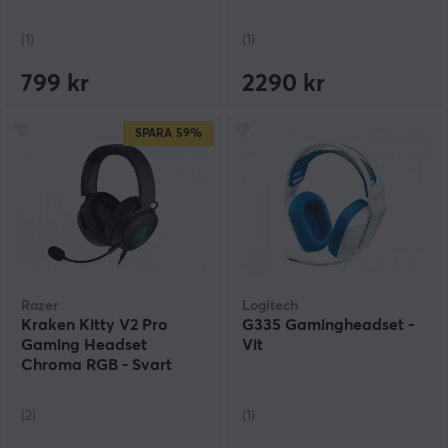
(1)
(1)
799 kr
2290 kr
SPARA
59%
Razer
Logitech
Kraken Kitty V2 Pro
G335 Gamingheadset -
Gaming Headset
Vit
Chroma RGB - Svart
(2)
(1)