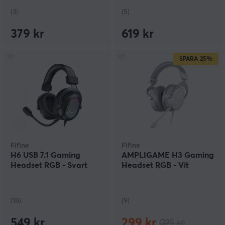
(3)
(5)
379 kr
619 kr
SPARA
25%
Fifine
Fifine
H6 USB 7.1 Gaming
AMPLIGAME H3 Gaming
Headset RGB - Svart
Headset RGB - Vit
(18)
(9)
549 kr
299 kr
(399 kr)