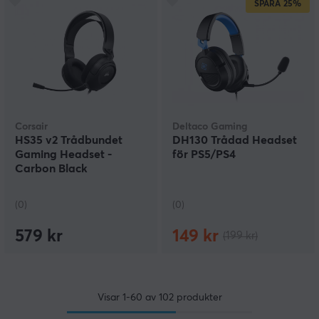
SPARA
25%
Corsair
Deltaco Gaming
HS35 v2 Trådbundet
DH130 Trådad Headset
Gaming Headset -
för PS5/PS4
Carbon Black
(0)
(0)
579 kr
149 kr
(199 kr)
Visar
1-60
av
102
produkter