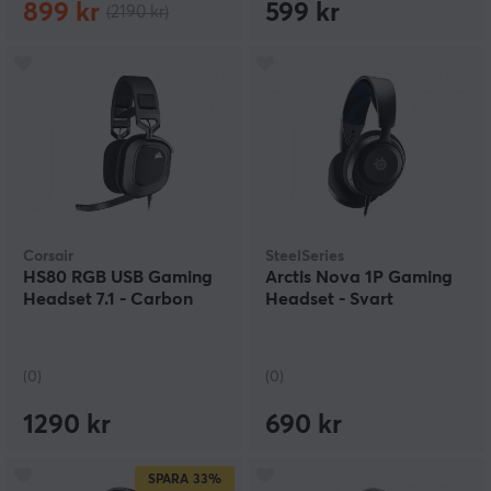
899 kr
599 kr
(2190 kr)
Corsair
SteelSeries
HS80 RGB USB Gaming
Arctis Nova 1P Gaming
Headset 7.1 - Carbon
Headset - Svart
(0)
(0)
1290 kr
690 kr
SPARA
33%