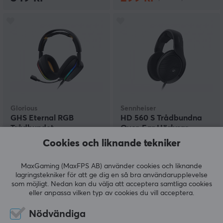
Glorious
Sennheiser
GHS Eternal RGB
HD 560 S Trådbundna
Trådbundet
Over-Ear Hörlurar
Gamingheadset - Svart
Cookies och liknande tekniker
(0)
(2)
MaxGaming (MaxFPS AB) använder cookies och liknande
lagringstekniker för att ge dig en så bra användarupplevelse
969 kr
1690 kr
som möjligt. Nedan kan du välja att acceptera samtliga cookies
eller anpassa vilken typ av cookies du vill acceptera.
Nödvändiga