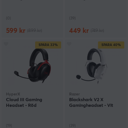
(0)
(39)
599 kr
449 kr
(899 kr)
(749 kr)
SPARA
33%
SPARA
40%
HyperX
Razer
Cloud III Gaming
Blackshark V2 X
Headset - Röd
Gamingheadset - Vit
(19)
(39)