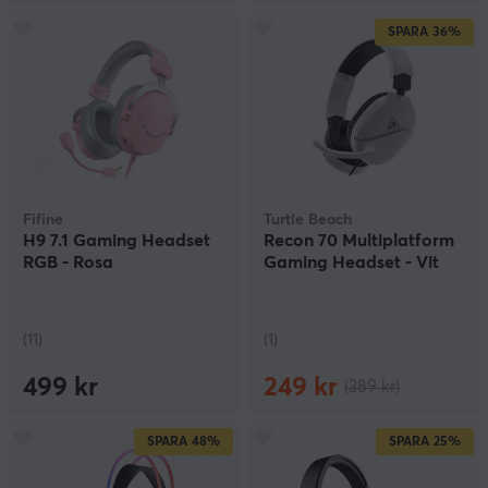
SPARA
36%
Fifine
Turtle Beach
H9 7.1 Gaming Headset
Recon 70 Multiplatform
RGB - Rosa
Gaming Headset - Vit
(11)
(1)
499 kr
249 kr
(389 kr)
SPARA
48%
SPARA
25%