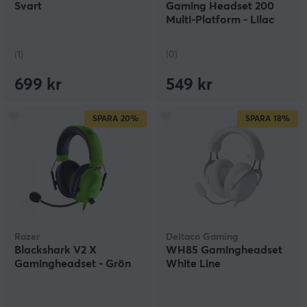
Svart
Gaming Headset 200
Multi-Platform - Lilac
Mist
(1)
(0)
699 kr
549 kr
SPARA
20%
SPARA
18%
Razer
Deltaco Gaming
Blackshark V2 X
WH85 Gamingheadset
Gamingheadset - Grön
White Line