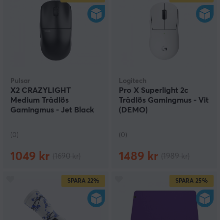
Pulsar
Logitech
X2 CRAZYLIGHT
Pro X Superlight 2c
Medium Trådlös
Trådlös Gamingmus - Vit
Gamingmus - Jet Black
(DEMO)
(DEMO)
(0)
(0)
1049 kr
1489 kr
(1690 kr)
(1989 kr)
SPARA
22%
SPARA
25%