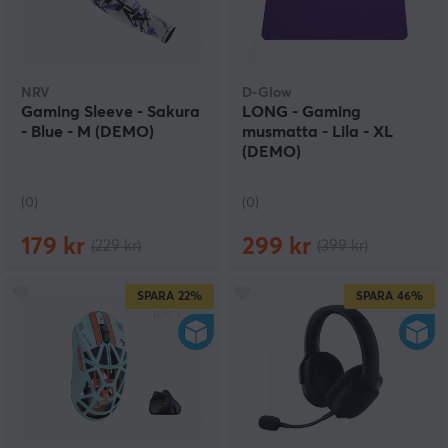
NRV
D-Glow
Gaming Sleeve - Sakura
LONG - Gaming
- Blue - M (DEMO)
musmatta - Lila - XL
(DEMO)
(0)
(0)
179 kr
299 kr
(229 kr)
(399 kr)
SPARA
22%
SPARA
46%