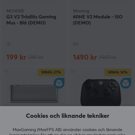
MCHOSE
Wooting
G3 V2 Trådlös Gaming
60HE V2 Module - ISO
Mus - Blå (DEMO)
(DEMO)
(1)
(0)
199 kr
1490 kr
(349 kr)
(1689 kr)
SPARA
27%
SPARA
14%
Cookies och liknande tekniker
Wooting
8Bitdo
MaxGaming (MaxFPS AB) använder cookies och liknande
60HE v2 Aluminum Case
Ultimate 3-mode