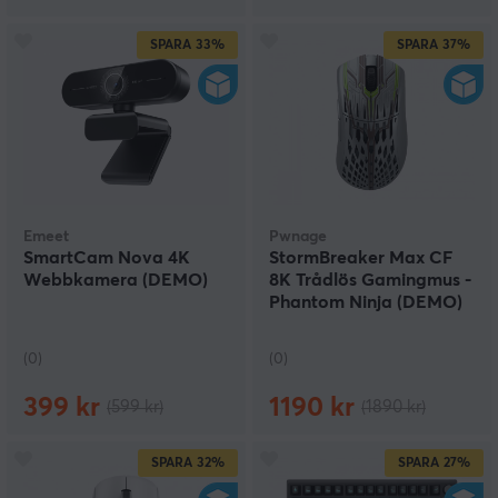
SPARA
33%
SPARA
37%
Emeet
Pwnage
SmartCam Nova 4K
StormBreaker Max CF
Webbkamera (DEMO)
8K Trådlös Gamingmus -
Phantom Ninja (DEMO)
(0)
(0)
399 kr
1190 kr
(599 kr)
(1890 kr)
SPARA
32%
SPARA
27%