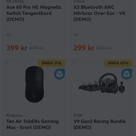
MCHOSE
Fifine
Ace 60 Pro HE Magnetic
X3 Bluetooth ANC
Switch Tangentbord
Hörlurar Over-Ear - Vit
(DEMO)
(DEMO)
(0)
(0)
399 kr
299 kr
(699 kr)
(599 kr)
SPARA
27%
SPARA
40%
Ninjutso
PXN
Ten Air Trådlös Gaming
V9 Gen2 Racing Bundle
Mus - Svart (DEMO)
(DEMO)