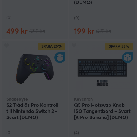
(DEMO)
(0)
(0)
499 kr
199 kr
(699 kr)
(279 kr)
SPARA
20%
SPARA
53%
Snakebyte
Keychron
S2 Trådlös Pro Kontroll
Q5 Pro Hotswap Knob
till Nintendo Switch 2 -
ISO Tangentbord – Svart
Svart (DEMO)
[K Pro Banana] (DEMO)
(0)
(4)