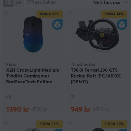
379
produkter
Nytt hos oss
SPARA
22%
SPARA
14%
Pulsar
Thrustmaster
X2H CrazyLight Medium
T98-X Ferrari 296 GTS
Trådlös Gamingmus -
Racing Ratt (PC/XBOX)
BadSeedTech Edition
(DEMO)
(DEMO)
(0)
(0)
1390 kr
949 kr
(1790 kr)
(1099 kr)
SPARA
39%
SPARA
32%