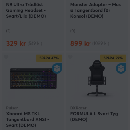
N9 Ultra Trådlöst
Monster Adapter – Mus
Gaming Headset -
& Tangentbord för
Svart/Lila (DEMO)
Konsol (DEMO)
(2)
(0)
329 kr
899 kr
(549 kr)
(1099 kr)
SPARA
47%
SPARA
29%
Pulsar
DXRacer
Xboard MS TKL
FORMULA L Svart Tyg
Tangentbord ANSI -
(DEMO)
Svart (DEMO)