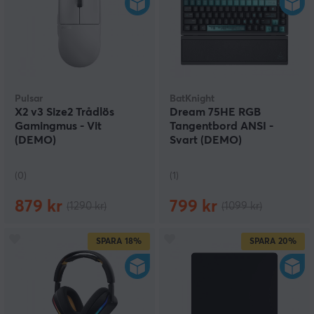
Pulsar
BatKnight
X2 v3 Size2 Trådlös
Dream 75HE RGB
Gamingmus - Vit
Tangentbord ANSI -
(DEMO)
Svart (DEMO)
(0)
(1)
879 kr
799 kr
(1290 kr)
(1099 kr)
SPARA
18%
SPARA
20%