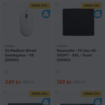
SPARA
49%
SPARA
21%
Pulsar
Artisan
X2 Medium Wired
Musmatta - FX Key-83 -
Gamingmus - Vit
XSOFT - XXL - Svart
(DEMO)
(DEMO)
(1)
(2)
349 kr
749 kr
(690 kr)
(949 kr)
SPARA
42%
SPARA
27%