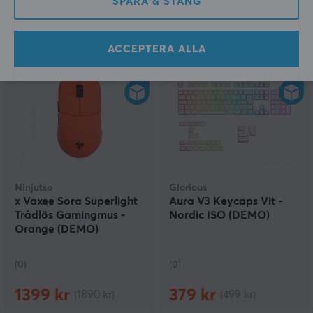
SPARA & STÄNG
(6)
(6)
129 kr
49 kr
(219 kr)
(99 kr)
ACCEPTERA ALLA
SPARA
26%
SPARA
24%
Ninjutso
Glorious
x Vaxee Sora Superlight
Aura V3 Keycaps Vit -
Trådlös Gamingmus -
Nordic ISO (DEMO)
Orange (DEMO)
(0)
(0)
1399 kr
379 kr
(1890 kr)
(499 kr)