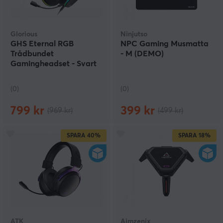
Glorious
Ninjutso
GHS Eternal RGB
NPC Gaming Musmatta
Trådbundet
- M (DEMO)
Gamingheadset - Svart
(DEMO)
(0)
(0)
799 kr
399 kr
(969 kr)
(499 kr)
SPARA
40%
SPARA
18%
ATK
Aimzenix