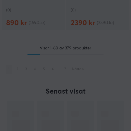
(0)
(0)
890 kr
2390 kr
(1690 kr)
(3390 kr)
Visar
1-60
av
379
produkter
1
2
3
4
5
6
..
7
Nästa
»
Senast visat