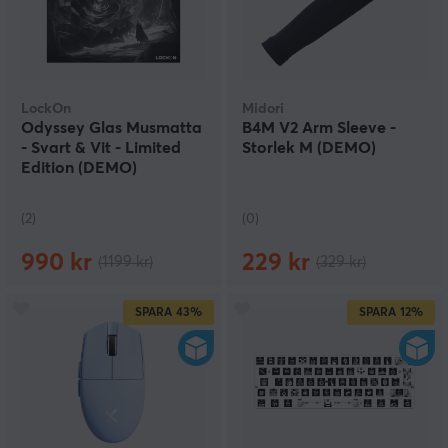
LockOn
Midori
Odyssey Glas Musmatta
B4M V2 Arm Sleeve -
- Svart & Vit - Limited
Storlek M (DEMO)
Edition (DEMO)
(2)
(0)
990 kr
229 kr
(1199 kr)
(329 kr)
SPARA
43%
SPARA
12%