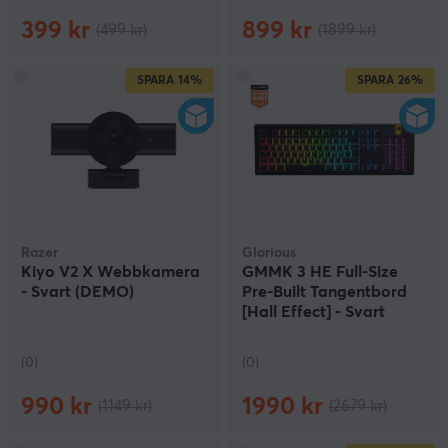
399 kr
899 kr
(499 kr)
(1899 kr)
SPARA
14%
SPARA
26%
Razer
Glorious
Kiyo V2 X Webb­kamera
GMMK 3 HE Full-Size
- Svart (DEMO)
Pre-Built Tangentbord
[Hall Effect] - Svart
(DEMO)
(0)
(0)
990 kr
1990 kr
(1149 kr)
(2679 kr)