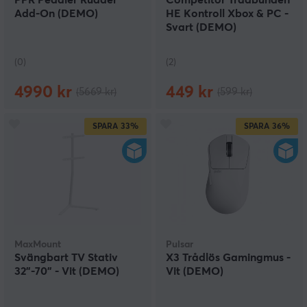
PPR Pedaler Rudder
Competitor Trådbunden
Add-On (DEMO)
HE Kontroll Xbox & PC -
Svart (DEMO)
(0)
(2)
4990 kr
449 kr
(5669 kr)
(599 kr)
SPARA
33%
SPARA
36%
MaxMount
Pulsar
Svängbart TV Stativ
X3 Trådlös Gamingmus -
32"-70" - Vit (DEMO)
Vit (DEMO)