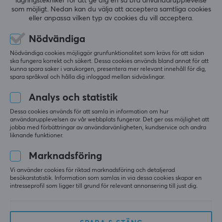
lagringstekniker för att ge dig en så bra användarupplevelse
- Bright Silver (DEMO)
Controller Xbox Hall
som möjligt. Nedan kan du välja att acceptera samtliga cookies
Effect Edition - Svart
eller anpassa vilken typ av cookies du vill acceptera.
Trådlös Kontroll (DEMO)
(0)
(0)
Nödvändiga
Nödvändiga cookies möjliggör grunfunktionalitet som krävs för att sidan
790 kr
599 kr
(1089 kr)
(699 kr)
ska fungera korrekt och säkert. Dessa cookies används bland annat för att
kunna spara saker i varukorgen, presentera mer relevant innehåll för dig,
spara språkval och hålla dig inloggad mellan sidväxlingar.
SPARA
41%
SPARA
51%
Analys och statistik
Dessa cookies används för att samla in information om hur
användarupplevelsen av vår webbplats fungerar. Det ger oss möjlighet att
jobba med förbättringar av användarvänligheten, kundservice och andra
liknande funktioner.
Marknadsföring
Pulsar
Fifine
Vi använder cookies för riktad marknadsföring och detaljerad
ES Arm Sleeve Arm
XLR Kabel - 3pin - 1.8
besökarstatistik. Information som samlas in via dessa cookies skapar en
intresseprofil som ligger till grund för relevant annonsering till just dig.
Short - Size XL (DEMO)
Meter - Svart (DEMO)