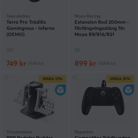
Teevolution
Moza Racing
Terra Pro Trådlös
Extension Rod 200mm -
Gamingmus - Inferno
Förlängningsstång för
(DEMO)
Moza R9/R16/R21
(DEMO)
(25)
(0)
749 kr
899 kr
(949 kr)
(1089 kr)
SPARA
12%
SPARA
25%
Thrustmaster
Hyperkin