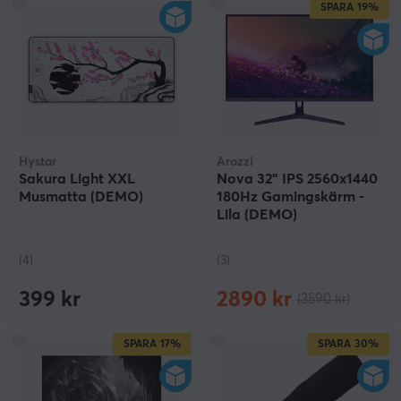
SPARA
19%
Hystar
Arozzi
Sakura Light XXL
Nova 32" IPS 2560x1440
Musmatta (DEMO)
180Hz Gamingskärm -
Lila (DEMO)
(4)
(3)
399 kr
2890 kr
(3590 kr)
SPARA
17%
SPARA
30%