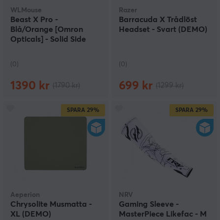
WLMouse
Razer
Beast X Pro -
Barracuda X Trådlöst
Blå/Orange [Omron
Headset - Svart (DEMO)
Opticals] - Solid Side
(DEMO)
(0)
(0)
1390 kr
699 kr
(1790 kr)
(1299 kr)
SPARA
29%
SPARA
29%
Aeperion
NRV
Chrysolite Musmatta -
Gaming Sleeve -
XL (DEMO)
MasterPiece Likefac - M