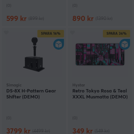
(0)
(0)
599 kr
890 kr
(899 kr)
(1390 kr)
SPARA
16%
SPARA
36%
Simagic
Hystar
DS-8X H-Pattern Gear
Retro Tokyo Rosa & Teal
Shifter (DEMO)
XXXL Musmatta (DEMO)
(0)
(0)
3799 kr
349 kr
(4499 kr)
(549 kr)