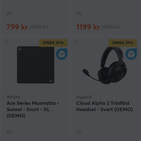
(0)
(0)
799 kr
1199 kr
(1099 kr)
(1990 kr)
SPARA
25%
SPARA
29%
Wraith
HyperX
Ace Series Musmatta -
Cloud Alpha 2 Trådlöst
Sunset - Svart - XL
Headset - Svart (DEMO)
(DEMO)
(0)
(2)