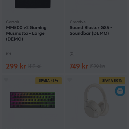
Corsair
Creative
MM500 v2 Gaming
Sound Blaster GS5 -
Musmatta - Large
Soundbar (DEMO)
(DEMO)
(0)
(0)
299 kr
749 kr
(419 kr)
(990 kr)
SPARA
43%
SPARA
50%