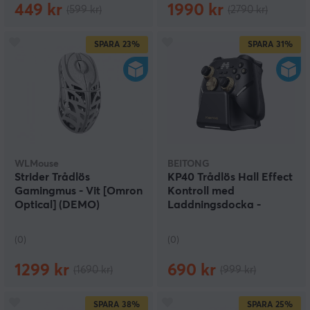
449 kr
1990 kr
(599 kr)
(2790 kr)
SPARA
23%
SPARA
31%
WLMouse
BEITONG
Strider Trådlös
KP40 Trådlös Hall Effect
Gamingmus - Vit [Omron
Kontroll med
Optical] (DEMO)
Laddningsdocka -
Guldsvart (DEMO)
(0)
(0)
1299 kr
690 kr
(1690 kr)
(999 kr)
SPARA
38%
SPARA
25%