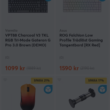
Varmilo
Asus
VPT88 Charcoal V3 TKL
ROG Falchion Low
RGB Tri-Mode Gateron G
Profile Trådlöst Gaming
Pro 3.0 Brown (DEMO)
Tangentbord [RX Red]
(DEMO)
(0)
(0)
1099 kr
1590 kr
(1889 kr)
(2190 kr)
SPARA
21%
SPARA
17%