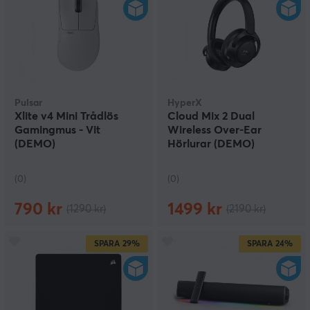
Pulsar
HyperX
Xlite v4 Mini Trådlös
Cloud Mix 2 Dual
Gamingmus - Vit
Wireless Over-Ear
(DEMO)
Hörlurar (DEMO)
(0)
(0)
790 kr
1499 kr
(1290 kr)
(2190 kr)
SPARA
29%
SPARA
24%