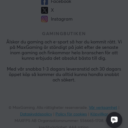
Facebook
X
Instagram
GAMINGBUTIKEN
Älskar du gaming och e-sport så har du kommit rätt. Vi
på MaxGaming är ständigt på jakt efter de senaste
inom gaming och finkammar hela branschen för att
kunna erbjuda det absolut bästa till dig.
Med vår snabba 1-3 dagars leveranstid och 30 dagars
öppet köp så kommer du alltid kunna handla snabbt
och säkert.
© MaxGaming. Alla rättigheter reserverade.
Vår verksamhet
|
Dataskyddspolicy
|
Policy för cookies
|
Köpvillkor
MAXFPS AB Organisationsnummer:
556665-1708
. God
kreditvärdighet. AAA rating.