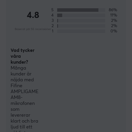
koncentrerar dig på att utöva ditt arbete.
5
86%
4.8
4
11%
3
2%
SPECIFIKATIONER
2
2%
Baserat på 56 recensioner
1
0%
ANSLUTNING
Anslutning
Vad tycker
USB, XLR
våra
kunder?
Kompatibilitet
Många
Mac, PC, PS4, PS5
kunder är
nöjda med
Fifine
EGENSKAPER
AMPLIGAME
Färg
AM8-
mikrofonen
Vit
som
levererar
FUNKTIONER
klart och bra
ljud till ett
Mute-knapp