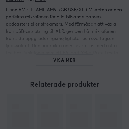
Fifine AMPLIGAME AM9 RGB USB/XLR Mikrofon är den
perfekta mikrofonen för alla blivande gamers,
podcasters eller streamers. Med förmågan att växla
från USB-anslutning till XLR, ger den här mikrofonen
framtida uppgraderingsmöjligheter och överlägsen
ljudkvalitet. Den här mikrofonen levereras med out of
the box-funktioner som ett hållbart Yoke-fäste i metall,
popfilter och basstativ, stöd för både
VISA MER
hörlursnivåkontroller och touch-mute-funktionalitet i
USB-läge samt en iögonfallande RGB-belysning.
Relaterade produkter
Kombinationen av USB- och XLR-anslutning ger
spelarna avancerad rörelsefrihet utan att ge avkall på
överlägsen ljudkvalitet. Dessutom underlättas
installationen genom att det inte krävs något
ljudgränssnitt vid första användningen (genom USB).
Och när spelarna upptäcker att de behöver mer