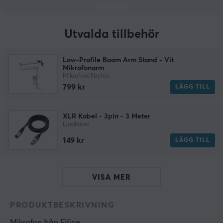
Utvalda tillbehör
Low-Profile Boom Arm Stand - Vit
Mikrofonarm
Mikrofontillbehör
799 kr
LÄGG TILL
XLR Kabel - 3pin - 3 Meter
Ljudkabel
149 kr
LÄGG TILL
VISA MER
PRODUKTBESKRIVNING
Mikrofon
 från 
Fifine