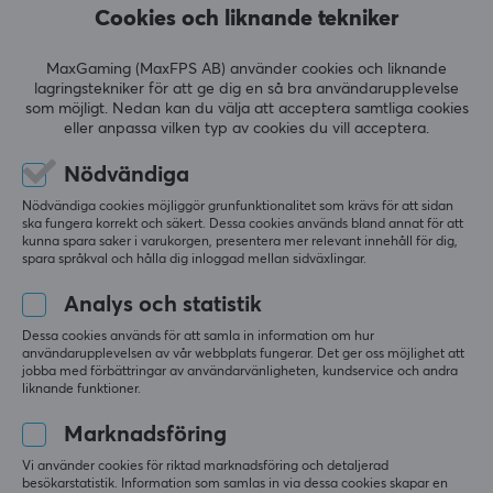
Cookies och liknande tekniker
den som ett
Samplingshastighet
riktigt bra
16-bit/44.1k-48k Hz
budgetval
MaxGaming (MaxFPS AB) använder cookies och liknande
med hög
lagringstekniker för att ge dig en så bra användarupplevelse
Polärt mönster
ljudkvalitet.
som möjligt. Nedan kan du välja att acceptera samtliga cookies
Kardioid
eller anpassa vilken typ av cookies du vill acceptera.
Sammanfattat med AI av GAMIFIERA.®
Nödvändiga
LÄMNA RECENSION
Nödvändiga cookies möjliggör grunfunktionalitet som krävs för att sidan
ska fungera korrekt och säkert. Dessa cookies används bland annat för att
kunna spara saker i varukorgen, presentera mer relevant innehåll för dig,
Relevans
spara språkval och hålla dig inloggad mellan sidväxlingar.
Alla recensioner
Analys och statistik
Dessa cookies används för att samla in information om hur
orpix
användarupplevelsen av vår webbplats fungerar. Det ger oss möjlighet att
No-scope Guardian
Level 7
jobba med förbättringar av användarvänligheten, kundservice och andra
liknande funktioner.
PC
Marknadsföring
Fifine am8
Väldigt bra produkt för sitt låga pris jag 
Vi använder cookies för riktad marknadsföring och detaljerad
rekommenderar.
besökarstatistik. Information som samlas in via dessa cookies skapar en