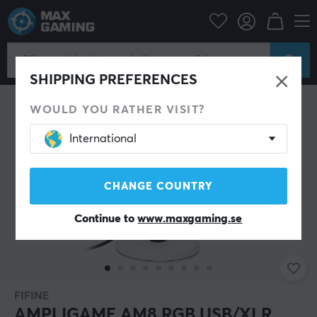
Datortillbehör
Headset & Ljud
Mikrofon
SHIPPING PREFERENCES
WOULD YOU RATHER VISIT?
International
CHANGE COUNTRY
Continue to
www.maxgaming.se
FIFINE
AMPLIGAME AM8 RGB USB/XLR