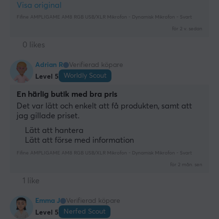
Visa original
Fifine AMPLIGAME AM8 RGB USB/XLR Mikrofon - Dynamisk Mikrofon - Svart
för 2 v. sedan
0 likes
Adrian R
Verifierad köpare
Worldly Scout
Level 5
En härlig butik med bra pris
Det var lätt och enkelt att få produkten, samt att 
jag gillade priset.
Lätt att hantera
Lätt att förse med information
Fifine AMPLIGAME AM8 RGB USB/XLR Mikrofon - Dynamisk Mikrofon - Svart
för 2 mån. sen
1 like
Emma J
Verifierad köpare
Nerfed Scout
Level 5