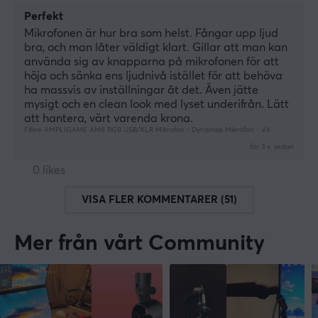
Perfekt
Mikrofonen är hur bra som helst. Fångar upp ljud 
bra, och man låter väldigt klart. Gillar att man kan 
använda sig av knapparna på mikrofonen för att 
höja och sänka ens ljudnivå istället för att behöva 
ha massvis av inställningar åt det. Även jätte 
mysigt och en clean look med lyset underifrån. Lätt 
att hantera, värt varenda krona.
Fifine AMPLIGAME AM8 RGB USB/XLR Mikrofon - Dynamisk Mikrofon - Vit
för 3 v. sedan
0 likes
VISA FLER KOMMENTARER (51)
Mer från vårt Community