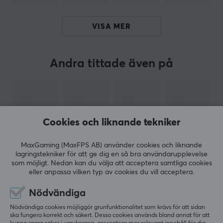
med flera olika klädselmaterial samt färger att välja
mellan. Med en ICON spelstol så blir spelkvällarna mer
VISA MER
bekväma och roliga. Införskaffa din noblechairs ICON
stol och sitt mer bekvämt redan idag.
Andra tittade även på
ARTIKELNUMMER
Vårt artikelnummer: 28457
Tillv. artikelnummer: NBL-ICN-PU-JED
Cookies och liknande tekniker
OM VARUMÄRKET
noblechairs
är ett tyskt företag som specialiserar sig
MaxGaming (MaxFPS AB) använder cookies och liknande
lagringstekniker för att ge dig en så bra användarupplevelse
på att tillverka lyxiga och ergonomiska gamingstolar.
som möjligt. Nedan kan du välja att acceptera samtliga cookies
Företaget grundades 2015 av en grupp entreprenörer
eller anpassa vilken typ av cookies du vill acceptera.
med en passion för datorspel och design. Sedan dess
Nödvändiga
VISA MER
har noblechairs blivit välkänt för sin höga kvalitet och
sitt exceptionella fokus på detaljer.
Nödvändiga cookies möjliggör grunfunktionalitet som krävs för att sidan
ska fungera korrekt och säkert. Dessa cookies används bland annat för att