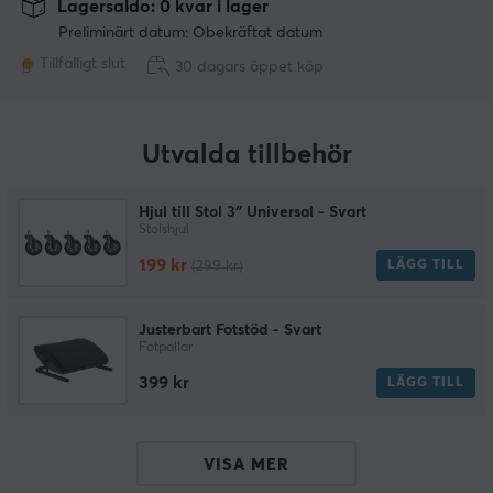
Lagersaldo: 0 kvar i lager
Preliminärt datum: Obekräftat datum
Tillfälligt slut
30 dagars öppet köp
Utvalda tillbehör
Hjul till Stol 3″ Universal - Svart
Stolshjul
199 kr
LÄGG TILL
(299 kr)
Justerbart Fotstöd - Svart
Fotpallar
399 kr
LÄGG TILL
VISA MER