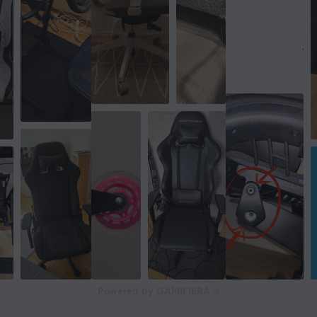
Armstöd
4-riktningar
Ramkonstruktion
Stål
Tiltfunktion
Ja
Flerlutningsspärr
Ja
Cylinder
Klass 4
Fotkryss
Aluminium
Hjul
Powered by GAMIFIERA.®
6 cm PU-belagd