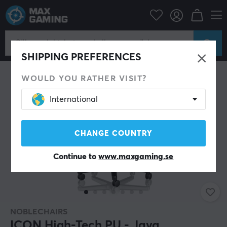
Gamingstol
noblechairs
Icon Series
SHIPPING PREFERENCES
WOULD YOU RATHER VISIT?
International
CHANGE COUNTRY
Continue to
www.maxgaming.se
NOBLECHAIRS
ICON High-Tech PU - Java