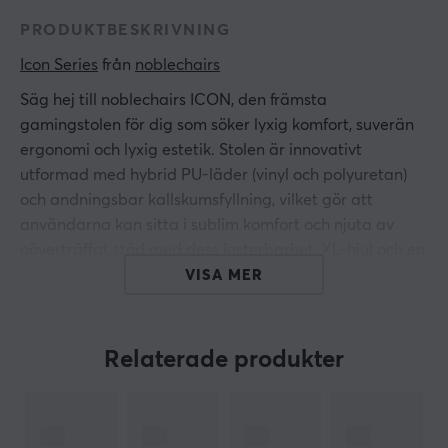
PRODUKTBESKRIVNING
Icon Series
 från 
noblechairs
Säg hej till noblechairs ICON, den främsta
gamingstolen för dig som söker lyxig komfort, suverän
ergonomi och lyxig estetik. Stolen är innovativt
utformad med hybrid PU-läder (vinyl och polyuretan)
och andningsbar kallskumsfyllning, vilket gör att
användarna kan sitta i sublim komfort och njuta av
oöverträffat stöd med dess justerbarhet, XL-hjul och en
deformationsbeständig andningsbar kallskumsklädsel
VISA MER
under längre tidsperioder.
För maximal justerbarhet har ICON stolarna 4D-
Relaterade produkter
armstöd som kan justeras i fyra olika dimensioner:
horisontellt, lateralt och vertikalt samt med en
justerbar lutningsvinkel. Den praktiska