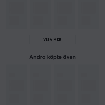
lutningsfunktionen gör det dessutom möjligt att luta
stolen upp till 11°, medan den justerbara vinkeln på
ryggstödet gör det möjligt att välja mellan 90° och
135°. Och med en justerbar sitthöjd mellan ca 46,5 -
56,5 cm kan användaren ställa in stolen på sin önskade
höjd och sitta bekvämt.
VISA MER
ICON Chair levereras dessutom med två bekväma
kuddar som ger extra ergonomiskt stöd och hjälper till
att hålla användaren på plats under långa
Andra köpte även
spelsessioner. Alla dessa funktioner gör ICON Chair till
ett utmärkt val för både kontorsarbetare och gamers
som letar efter den ultimata sittupplevelsen.
Med en noblechair ICON läderstol kan du sitta
ergonomiskt och bekvämt framför skärmen eller
skrivbordet under många timmar. ICON
skrivbordsstolarna har en snygg och elegant design