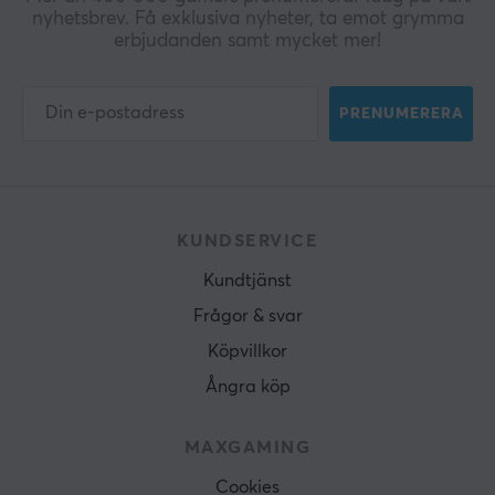
150 kg
nyhetsbrev. Få exklusiva nyheter, ta emot grymma
erbjudanden samt mycket mer!
Ryggstödets lutning
90-135 °
PRENUMERERA
Armstödsplattans storlek (LxB)
24,5x10 cm
Vikt
28 kg
KUNDSERVICE
Kundtjänst
Frågor & svar
Köpvillkor
Ångra köp
MAXGAMING
Cookies