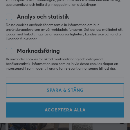
kunna spara saker i varukorgen, presentera mer relevant innehåll för dig,
RECENSIONER (0)
FRÅGOR OCH SVAR (0)
COMMUNI
spara språkval och hålla dig inloggad mellan sidväxlingar.
Med en dedikation till att erbjuda den bästa kvaliteten,
använder noblechairs enbart material av högsta
Analys och statistik
standard.
Förutom att erbjuda enastående komfort och
Dessa cookies används för att samla in information om hur
hållbarhet, fokuserar noblechairs även på design.
5
0%
användarupplevelsen av vår webbplats fungerar. Det ger oss möjlighet att
0.0
4
0%
Deras stolar har en modern och elegant estetik med en
jobba med förbättringar av användarvänligheten, kundservice och andra
liknande funktioner.
3
0%
rad olika färgalternativ för att passa varje persons
2
0%
Baserat på 0 recensioner
individuella smak och stil.
1
0%
Marknadsföring
Vi använder cookies för riktad marknadsföring och detaljerad
besökarstatistik. Information som samlas in via dessa cookies skapar en
SPECIFIKATIONER
LÄMNA RECENSION
intresseprofil som ligger till grund för relevant annonsering till just dig.
EGENSKAPER
Stolstyp
SPARA & STÄNG
Gaming, Kontor
Mer från vårt Community
Klädsel
ACCEPTERA ALLA
PU Hybrid
Skumtyp
Högkvalitativt kallskum