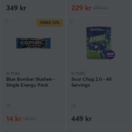
349 kr
229 kr
(399 kr)
SPARA
52%
G FUEL
G FUEL
Blue Bomber Slushee -
Sour Chug 2.0 - 40
Single Energy Pack
Servings
(7)
(0)
14 kr
449 kr
(29 kr)