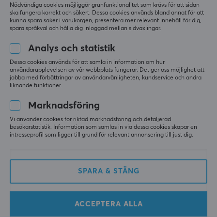
Nödvändiga cookies möjliggör grunfunktionalitet som krävs för att sidan
ska fungera korrekt och säkert. Dessa cookies används bland annat för att
kunna spara saker i varukorgen, presentera mer relevant innehåll för dig,
spara språkval och hålla dig inloggad mellan sidväxlingar.
Analys och statistik
Dessa cookies används för att samla in information om hur
användarupplevelsen av vår webbplats fungerar. Det ger oss möjlighet att
G FUEL
PXL Energy
jobba med förbättringar av användarvänligheten, kundservice och andra
The Juice 2.0 - 40
High Score 500ml
liknande funktioner.
Servings
(Persika & Nektarin)
Marknadsföring
Vi använder cookies för riktad marknadsföring och detaljerad
(0)
(0)
besökarstatistik. Information som samlas in via dessa cookies skapar en
intresseprofil som ligger till grund för relevant annonsering till just dig.
449 kr
19 kr
SPARA
20%
SPARA & STÄNG
ACCEPTERA ALLA