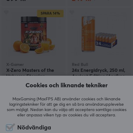
SPARA
14%
X-Gamer
Red Bull
X-Zero Masters of the
24x Energidryck, 250 ml,
Universe Eternian
Apricot Edition (Aprikos-
Orange - 100
och Jordgubbssmak)
Cookies och liknande tekniker
Serveringar
(0)
(14)
MaxGaming (MaxFPS AB) använder cookies och liknande
lagringstekniker för att ge dig en så bra användarupplevelse
299 kr
399 kr
som möjligt. Nedan kan du välja att acceptera samtliga cookies
(349 kr)
eller anpassa vilken typ av cookies du vill acceptera.
Nödvändiga