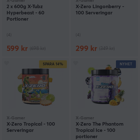
X-Gamer
X-Gamer
2 x 600g X-Tubz
X-Zero Lingonberry -
Hyperbeast - 60
100 Serveringar
Portioner
(4)
(4)
599 kr
299 kr
(698 kr)
(349 kr)
SPARA
14%
NYHET
X-Gamer
X-Gamer
X-Zero Tropical - 100
X-Zero The Phantom
Serveringar
Tropical Ice - 100
portioner