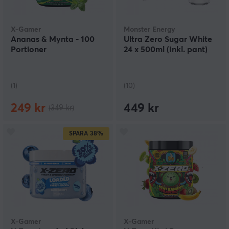
X-Gamer
Monster Energy
Ananas & Mynta - 100
Ultra Zero Sugar White
Portioner
24 x 500ml (Inkl. pant)
(1)
(10)
249 kr
449 kr
(349 kr)
SPARA
38%
X-Gamer
X-Gamer