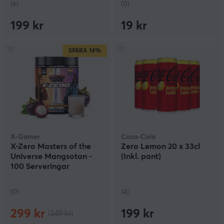
(6)
(0)
199 kr
19 kr
SPARA
14%
X-Gamer
Coca-Cola
X-Zero Masters of the
Zero Lemon 20 x 33cl
Universe Mangsotan -
(Inkl. pant)
100 Serveringar
(0)
(4)
299 kr
199 kr
(349 kr)