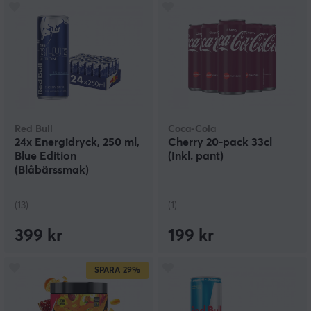
Red Bull
Coca-Cola
24x Energidryck, 250 ml,
Cherry 20-pack 33cl
Blue Edition
(Inkl. pant)
(Blåbärssmak)
(13)
(1)
399 kr
199 kr
SPARA
29%