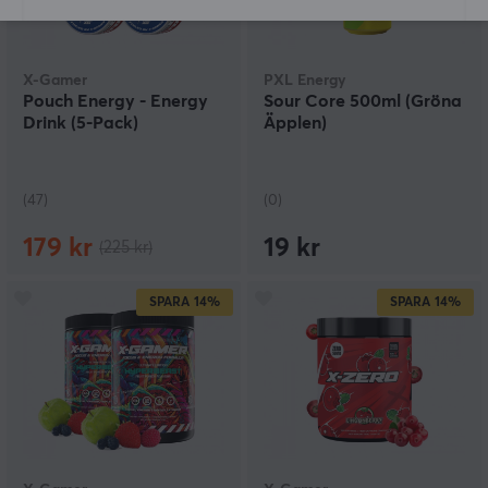
X-Gamer
PXL Energy
Pouch Energy - Energy
Sour Core 500ml (Gröna
Drink (5-Pack)
Äpplen)
(47)
(0)
179 kr
19 kr
(225 kr)
SPARA
14%
SPARA
14%