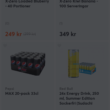
X-Zero Loaded Bluberry
X-Zero Kiwi Banana -
- 40 Portioner
100 Serveringar
(0)
(1)
249 kr
349 kr
(399 kr)
Pepsi
Red Bull
MAX 20-pack 33cl
24x Energy Drink, 250
ml, Summer Edition
Sockerfri (Sudachi
Limesmak)