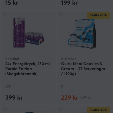
15 kr
199 kr
SPARA
43%
Red Bull
X-Gamer
24x Energidryck, 250 ml,
Quick Meal Cookies &
Purple Edition
Cream - (17 Serveringar
(Skogsbärssmak)
/ 1190g)
(29)
(1)
399 kr
229 kr
(399 kr)
SPARA
34%