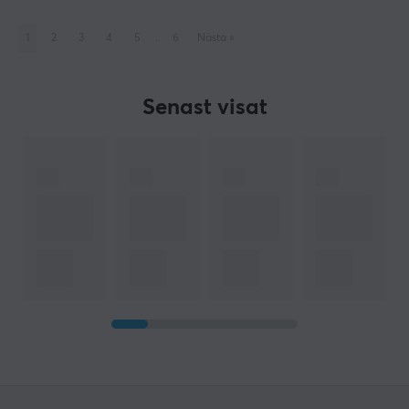
1
2
3
4
5
..
6
Nästa
»
Senast visat