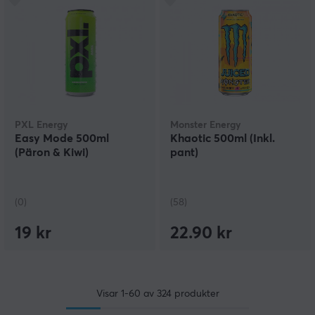
PXL Energy
Monster Energy
Easy Mode 500ml
Khaotic 500ml (Inkl.
(Päron & Kiwi)
pant)
(0)
(58)
19 kr
22.90 kr
Visar
1-60
av
324
produkter