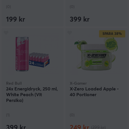
(0)
(0)
199 kr
399 kr
SPARA
38%
Red Bull
X-Gamer
24x Energidryck, 250 ml,
X-Zero Loaded Apple -
White Peach (Vit
40 Portioner
Persika)
(1)
(0)
399 kr
249 kr
(399 kr)