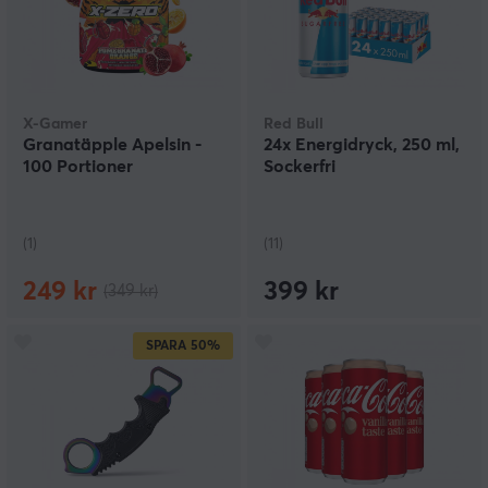
X-Gamer
Red Bull
Granatäpple Apelsin -
24x Energidryck, 250 ml,
100 Portioner
Sockerfri
(1)
(11)
249 kr
399 kr
(349 kr)
SPARA
50%