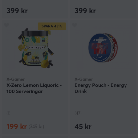
399 kr
399 kr
SPARA
43%
X-Gamer
X-Gamer
X-Zero Lemon Liquoric -
Energy Pouch - Energy
100 Serveringar
Drink
(1)
(47)
199 kr
45 kr
(349 kr)