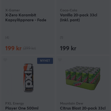
X-Gamer
Coca-Cola
X-Zero Karambit
Vanilla 20-pack 33cl
Kapsylöppnare - Fade
(Inkl. pant)
(4)
(1)
199 kr
199 kr
(399 kr)
NYHET
PXL Energy
Mountain Dew
Player One 500ml
Citrus Blast 20-pack 33cl