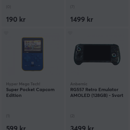
(0)
(7)
190 kr
1499 kr
Hyper Mega Tech!
Anbernic
Super Pocket Capcom
RG557 Retro Emulator
Edition
AMOLED (128GB) - Svart
(1)
(2)
599 kr
3499 kr