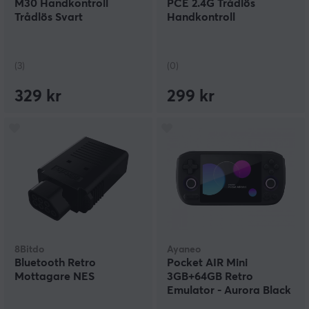
M30 Handkontroll
PCE 2.4G Trådlös
Trådlös Svart
Handkontroll
(3)
(0)
329 kr
299 kr
8Bitdo
Ayaneo
Bluetooth Retro
Pocket AIR Mini
Mottagare NES
3GB+64GB Retro
Emulator - Aurora Black