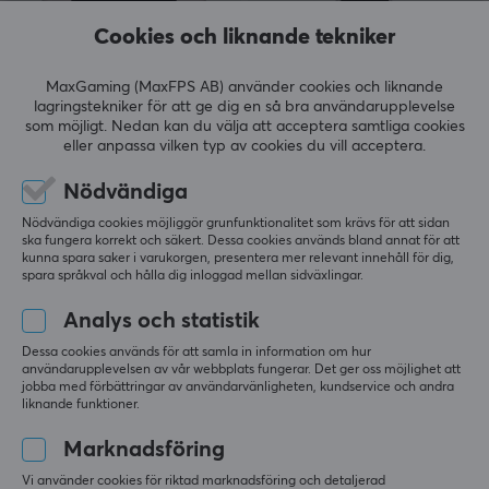
Cookies och liknande tekniker
MaxGaming (MaxFPS AB) använder cookies och liknande
lagringstekniker för att ge dig en så bra användarupplevelse
som möjligt. Nedan kan du välja att acceptera samtliga cookies
Anbernic
Anbernic
eller anpassa vilken typ av cookies du vill acceptera.
RG557 Retro Emulator
RG34XXSP Retro
AMOLED (128GB) - Vit
Emulator (64GB) - Grå
Nödvändiga
Nödvändiga cookies möjliggör grunfunktionalitet som krävs för att sidan
ska fungera korrekt och säkert. Dessa cookies används bland annat för att
kunna spara saker i varukorgen, presentera mer relevant innehåll för dig,
(2)
(15)
spara språkval och hålla dig inloggad mellan sidväxlingar.
3499 kr
890 kr
Analys och statistik
Dessa cookies används för att samla in information om hur
användarupplevelsen av vår webbplats fungerar. Det ger oss möjlighet att
jobba med förbättringar av användarvänligheten, kundservice och andra
liknande funktioner.
Marknadsföring
Vi använder cookies för riktad marknadsföring och detaljerad