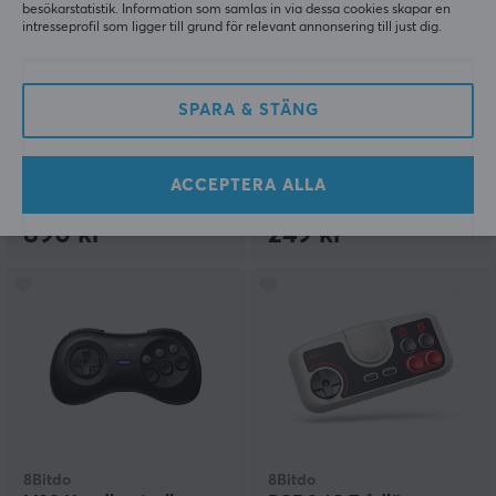
besökarstatistik. Information som samlas in via dessa cookies skapar en
intresseprofil som ligger till grund för relevant annonsering till just dig.
Anbernic
8Bitdo
RG34XXSP Retro
Retro Receiver PS1 / PS2
Emulator (64GB) - Gul
SPARA & STÄNG
ACCEPTERA ALLA
(15)
(2)
890 kr
249 kr
8Bitdo
8Bitdo