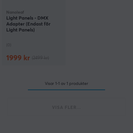
Nanoleaf
Light Panels - DMX
Adapter (Endast för
Light Panels)
(0)
1999 kr
(2499 kr)
Visar
1-1
av
1
produkter
VISA FLER...