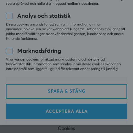
nyhetsbrev. Få exklusiva nyheter, ta emot grymma
spara språkval och hålla dig inloggad mellan sidväxlingar.
erbjudanden samt mycket mer!
Analys och statistik
Dessa cookies används för att samla in information om hur
PRENUMERERA
användarupplevelsen av vår webbplats fungerar. Det ger oss möjlighet att
jobba med förbättringar av användarvänligheten, kundservice och andra
liknande funktioner.
Marknadsföring
Vi använder cookies för riktad marknadsföring och detaljerad
KUNDSERVICE
besökarstatistik. Information som samlas in via dessa cookies skapar en
intresseprofil som ligger till grund för relevant annonsering till just dig.
Kundtjänst
Frågor & svar
SPARA & STÄNG
Köpvillkor
Ångra köp
ACCEPTERA ALLA
MAXGAMING
Cookies