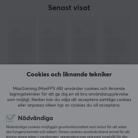
Senast visat
Cookies och liknande tekniker
MaxGaming (MaxFPS AB) använder cookies och liknande
lagringstekniker för att ge dig en så bra användarupplevelse
som möjligt. Nedan kan du välja att acceptera samtliga cookies
eller anpassa vilken typ av cookies du vill acceptera.
Nödvändiga
Nyhetsbrev för gamers
Nödvändiga cookies möjliggör grunfunktionalitet som krävs för att sidan
ska fungera korrekt och säkert. Dessa cookies används bland annat för att
Mer än 400 000 gamers prenumererar idag på vårt
kunna spara saker i varukorgen, presentera mer relevant innehåll för dig,