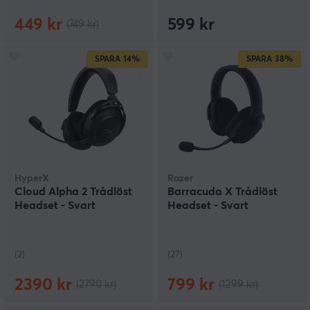
449 kr
599 kr
(749 kr)
SPARA
14%
SPARA
38%
HyperX
Razer
Cloud Alpha 2 Trådlöst
Barracuda X Trådlöst
Headset - Svart
Headset - Svart
(2)
(27)
2390 kr
799 kr
(2790 kr)
(1299 kr)