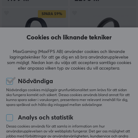
SPARA
59%
Cookies och liknande tekniker
MaxGaming (MaxFPS AB) använder cookies och liknande
lagringstekniker för att ge dig en så bra användarupplevelse
som möjligt. Nedan kan du välja att acceptera samtliga cookies
Razer
Turtle Beach
eller anpassa vilken typ av cookies du vill acceptera.
Kraken Kitty V2 Pro
Stealth Pro Trådlöst
Gaming Headset
Gaming Headset
Nödvändiga
Chroma RGB - Svart
(PS/PC/Mac/Switch)
Nödvändiga cookies möjliggör grunfunktionalitet som krävs för att sidan
ska fungera korrekt och säkert. Dessa cookies används bland annat för att
kunna spara saker i varukorgen, presentera mer relevant innehåll för dig,
(2)
(0)
spara språkval och hålla dig inloggad mellan sidväxlingar.
899 kr
3490 kr
(2190 kr)
Analys och statistik
Dessa cookies används för att samla in information om hur
användarupplevelsen av vår webbplats fungerar. Det ger oss möjlighet att
jobba med förbättringar av användarvänligheten, kundservice och andra