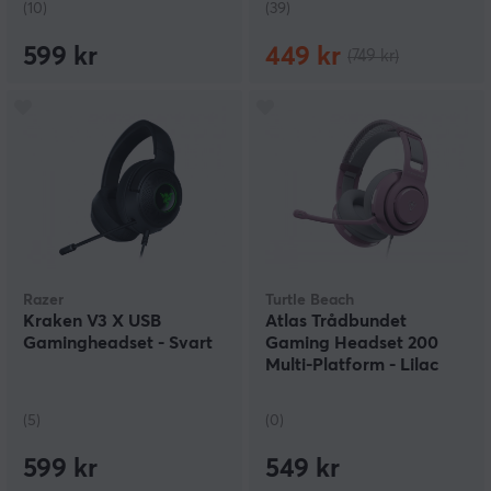
(10)
(39)
599 kr
449 kr
(749 kr)
Razer
Turtle Beach
Kraken V3 X USB
Atlas Trådbundet
Gamingheadset - Svart
Gaming Headset 200
Multi-Platform - Lilac
Mist
(5)
(0)
599 kr
549 kr