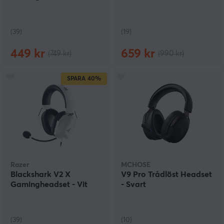
(39)
(19)
449 kr
659 kr
(749 kr)
(990 kr)
SPARA
40%
Razer
MCHOSE
Blackshark V2 X
V9 Pro Trådlöst Headset
Gamingheadset - Vit
- Svart
(39)
(10)