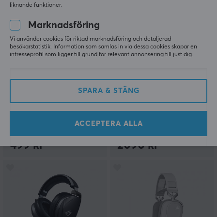
liknande funktioner.
Marknadsföring
Vi använder cookies för riktad marknadsföring och detaljerad
besökarstatistik. Information som samlas in via dessa cookies skapar en
intresseprofil som ligger till grund för relevant annonsering till just dig.
Fifine
Asus
H9 7.1 Gaming Headset
ROG Delta S
RGB - Vit
Gamingheadset
SPARA & STÄNG
(PC/PS4/Switch)
ACCEPTERA ALLA
(11)
(0)
499 kr
2090 kr