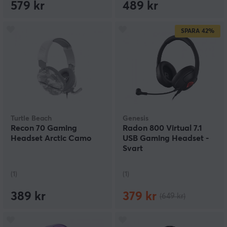
579 kr
489 kr
SPARA
42%
Turtle Beach
Genesis
Recon 70 Gaming
Radon 800 Virtual 7.1
Headset Arctic Camo
USB Gaming Headset -
Svart
(1)
(1)
389 kr
379 kr
(649 kr)