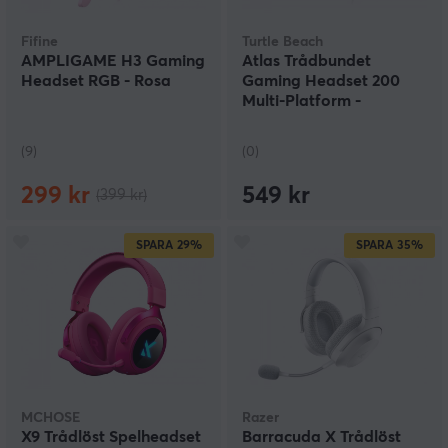
Fifine
Turtle Beach
AMPLIGAME H3 Gaming
Atlas Trådbundet
Headset RGB - Rosa
Gaming Headset 200
Multi-Platform -
Seafoam Breeze
(9)
(0)
299 kr
549 kr
(399 kr)
SPARA
29%
SPARA
35%
MCHOSE
Razer
X9 Trådlöst Spelheadset
Barracuda X Trådlöst