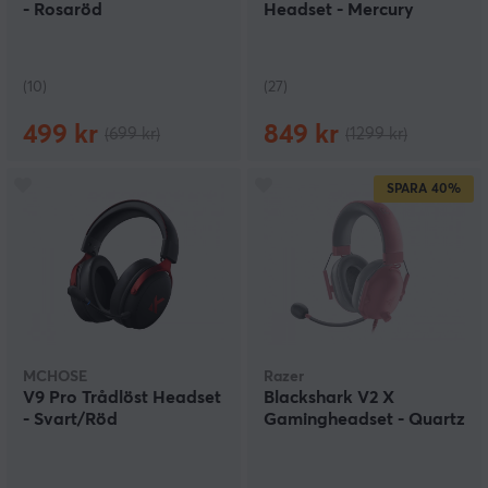
- Rosaröd
Headset - Mercury
(10)
(27)
499 kr
849 kr
(699 kr)
(1299 kr)
SPARA
40%
MCHOSE
Razer
V9 Pro Trådlöst Headset
Blackshark V2 X
- Svart/Röd
Gamingheadset - Quartz