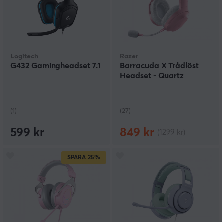
Logitech
Razer
G432 Gamingheadset 7.1
Barracuda X Trådlöst
Headset - Quartz
(1)
(27)
599 kr
849 kr
(1299 kr)
SPARA
25%