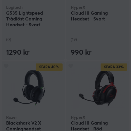
trådlöst headset till PS4. Med ett PS4 wireless headset
Logitech
HyperX
kan du höra allt i spelet även om du inte är framför
G535 Lightspeed
Cloud III Gaming
TV:n. På så sätt behöver du aldrig missa någon action.
Trådlöst Gaming
Headset - Svart
Om du skulle vara osäker på vilket headset som skulle
Headset - Svart
passa dig bäst, tveka inte på att höra av dig till oss på
MaxGaming för personlig service.
(0)
(19)
1290 kr
990 kr
SPARA
40%
SPARA
33%
Razer
HyperX
Blackshark V2 X
Cloud III Gaming
Gamingheadset
Headset - Röd