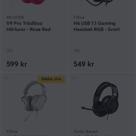
MCHOSE
Fifine
V9 Pro Trådlösa
H6 USB 7.1 Gaming
Hörlurar - Rose Red
Headset RGB - Svart
(10)
(18)
599 kr
549 kr
SPARA
25%
Fifine
Turtle Beach