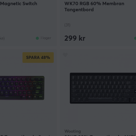
 Magnetic Switch
WK70 RGB 60% Membran
Tangentbord
(31)
299 kr
kr)
I lager
SPARA
48%
Wooting