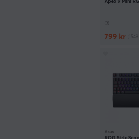
Apex 9 Mini RG
(3)
799 kr
(1549
Asus
ROG Strix Scop