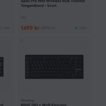
Apex Pro Mini Wireless RGB Trådlöst
Tangentbord - Svart
(16)
1499 kr
(2890 kr)
I lager
I lager
Wooting
rd
80HE ISO + WoB Keycaps