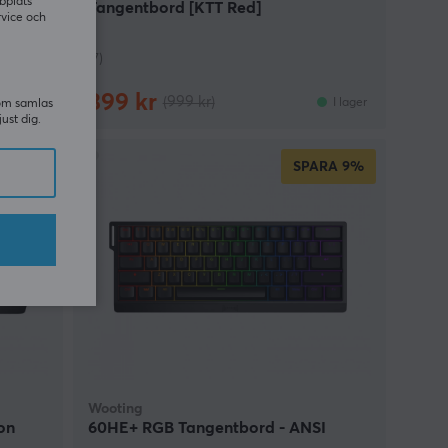
bplats
Tangentbord [KTT Red]
rvice och
(7)
399 kr
(999 kr)
I lager
I lager
som samlas
just dig.
SPARA
9%
Wooting
on
60HE+ RGB Tangentbord - ANSI