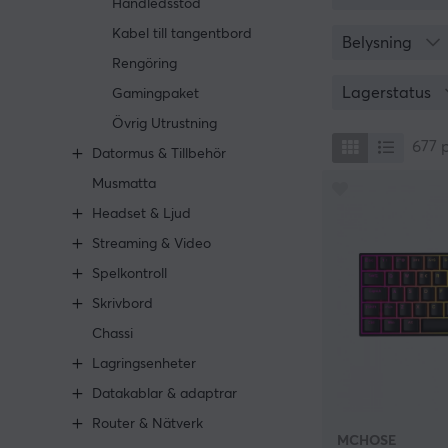
Handledsstöd
aktiveringspunk
Kabel till tangentbord
Belysning
De vanligaste br
Rengöring
brytaren aktiver
Lagerstatus
Gamingpaket
aktiveringspunk
bästa brytaren 
Övrig Utrustning
men har taktil 
677
Datormus & Tillbehör
på sitt tangent
numpad) och com
Musmatta
när man spelar 
Headset & Ljud
Streaming & Video
Spelkontroll
Skrivbord
Chassi
Lagringsenheter
Datakablar & adaptrar
Router & Nätverk
MCHOSE