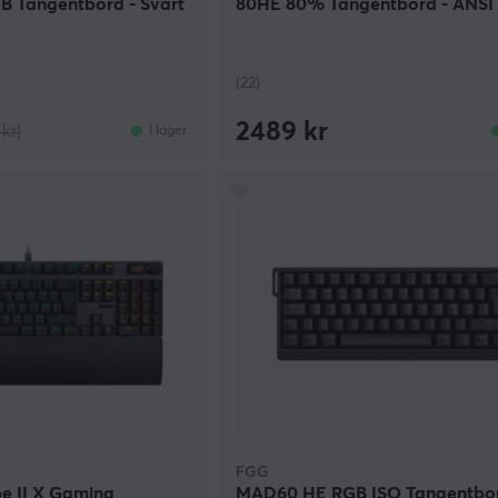
B Tangentbord - Svart
80HE 80% Tangentbord - ANSI
(22)
2489 kr
 kr)
I lager
FGG
e II X Gaming
MAD60 HE RGB ISO Tangentbo