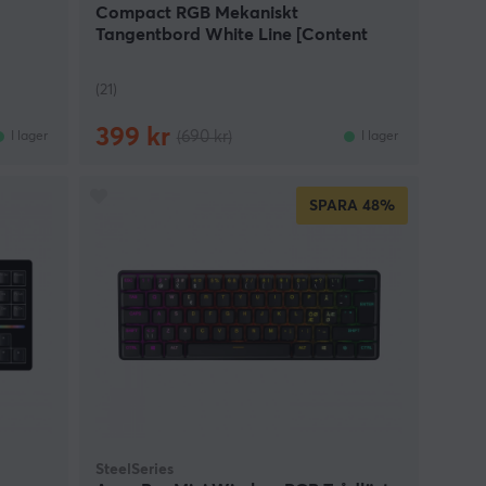
Compact RGB Mekaniskt
Tangentbord White Line [Content
Red]
(21)
399 kr
(690 kr)
I lager
I lager
SPARA
48%
SteelSeries