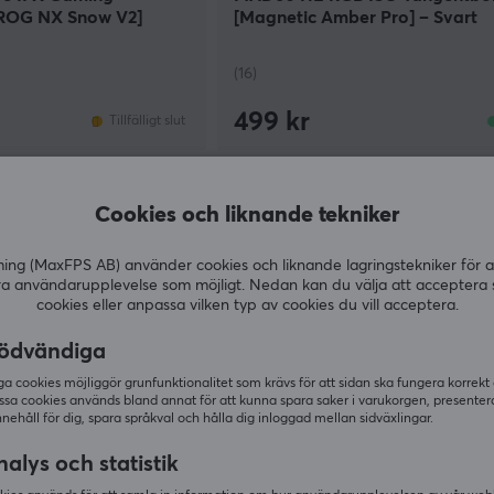
[ROG NX Snow V2]
[Magnetic Amber Pro] – Svart
(16)
499 kr
Tillfälligt slut
SPARA
52%
Cookies och liknande tekniker
g (MaxFPS AB) använder cookies och liknande lagringstekniker för a
ra användarupplevelse som möjligt. Nedan kan du välja att acceptera 
cookies eller anpassa vilken typ av cookies du vill acceptera.
ödvändiga
 cookies möjliggör grunfunktionalitet som krävs för att sidan ska fungera korrekt
ssa cookies används bland annat för att kunna spara saker i varukorgen, presente
nnehåll för dig, spara språkval och hålla dig inloggad mellan sidväxlingar.
FGG
alys och statistik
ådlöst Mekaniskt
MAD68 HE RGB ANSI Tangentb