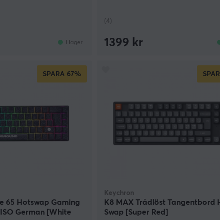
(4)
1399 kr
I lager
SPARA
67%
SPA
Keychron
e 65 Hotswap Gaming
K8 MAX Trådlöst Tangentbord 
 ISO German [White
Swap [Super Red]