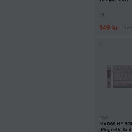
Tangentbord
(31)
149 kr
(299 k
FGG
MAD68 HE RGB
[Magnetic Ambe