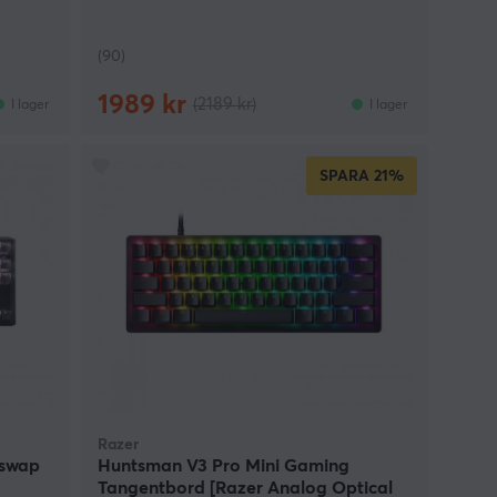
(90)
1989 kr
(2189 kr)
I lager
I lager
SPARA
21%
Razer
tswap
Huntsman V3 Pro Mini Gaming
Tangentbord [Razer Analog Optical