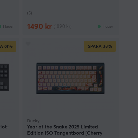
Switch Gen-2]
(5)
1490 kr
(1890 kr)
I lager
I lager
RA
61%
SPARA
38%
Ducky
Hot-
Year of the Snake 2025 Limited
Edition ISO Tangentbord [Cherry