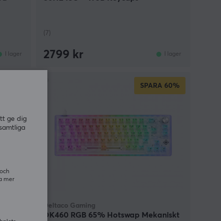
(7)
2799 kr
I lager
I lager
SPARA
60%
tt ge dig
samtliga
 och
ra mer
Deltaco Gaming
ord
DK460 RGB 65% Hotswap Mekaniskt