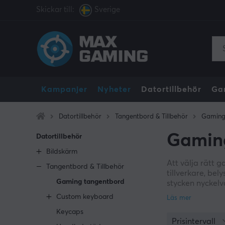
Skickar till:
Sverige
Kampanjer
Nyheter
Datortillbehör
Ga
Datortillbehör
Tangentbord & Tillbehör
Gaming
Gamin
Datortillbehör
Bildskärm
Att välja rätt 
Tangentbord & Tillbehör
tillverkare, bel
Gaming tangentbord
stycken nyckelv
mekaniska- och
Custom keyboard
mekaniska tange
Keycaps
snabbare respo
Prisintervall
kombinera knapp