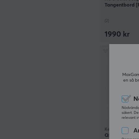
Tangentbord 
(2)
1990 kr
MaxGamin
en så b
N
Nödvändiga
säkert. De
relevant i
Keychron
An
Q5 Max QMK Tr