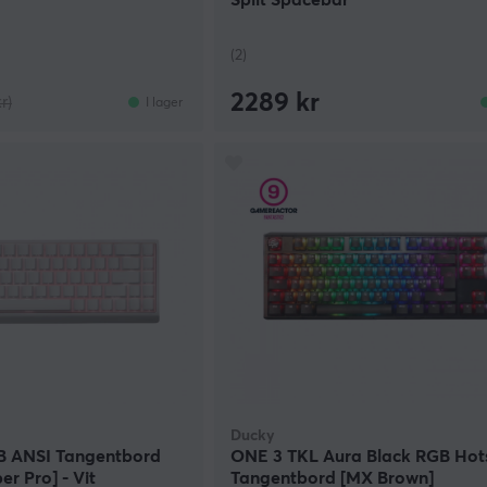
Split Spacebar
(2)
2289 kr
r)
I lager
Ducky
 ANSI Tangentbord
ONE 3 TKL Aura Black RGB Ho
r Pro] - Vit
Tangentbord [MX Brown]