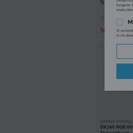
Dessa coo
Tangentbord [
fungerar. 
Banana] - ISO
andra likn
(2)
M
1690 kr
(34
Vi använde
in via des
Deltaco Gaming
DK240 RGB 6