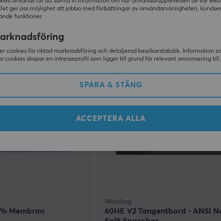
kies används för att samla in information om hur användarupplevelsen av vår web
Gateron Jupiter
[Magnetic Amber Pro] - Svart
Det ger oss möjlighet att jobba med förbättringar av användarvänligheten, kundse
ande funktioner.
(13)
arknadsföring
449 kr
90 kr)
I lager
r cookies för riktad marknadsföring och detaljerad besökarstatistik. Information 
sa cookies skapar en intresseprofil som ligger till grund för relevant annonsering till 
SPARA
50%
SPARA & STÄNG
ACCEPTERA ALLA
Wooting
0% Membran
60HE V2 Tangentbord - ANSI N