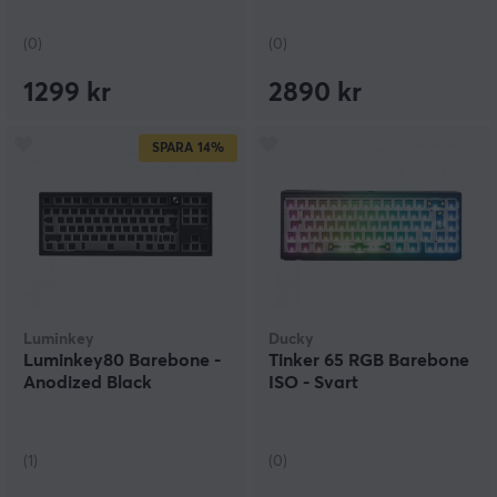
(0)
(0)
1299 kr
2890 kr
SPARA
14%
Luminkey
Ducky
Luminkey80 Barebone -
Tinker 65 RGB Barebone
Anodized Black
ISO - Svart
(1)
(0)