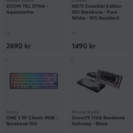
Wuque Studio
Chilkey
ZOOM TKL DYNA -
ND75 Essential Edition
Aquamarine
ISO Barebone - Pure
White - WS Standard
Switch kit
(2)
(1)
2690 kr
1490 kr
Ducky
Wuque Studio
ONE 3 SF Classic RGB -
Zoom75 TIGA Barebone
Barebone ISO
Hotswap - Black