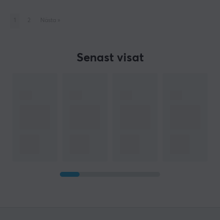
1
2
Nästa
»
Senast visat