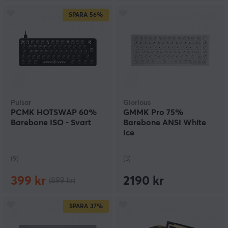
SPARA
56%
Pulsar
Glorious
PCMK HOTSWAP 60%
GMMK Pro 75%
Barebone ISO - Svart
Barebone ANSI White
Ice
(9)
(3)
399 kr
2190 kr
(899 kr)
SPARA
37%