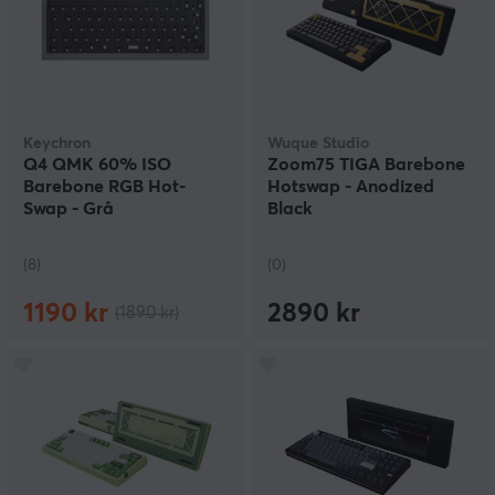
Keychron
Wuque Studio
Q4 QMK 60% ISO
Zoom75 TIGA Barebone
Barebone RGB Hot-
Hotswap - Anodized
Swap - Grå
Black
(8)
(0)
1190 kr
2890 kr
(1890 kr)