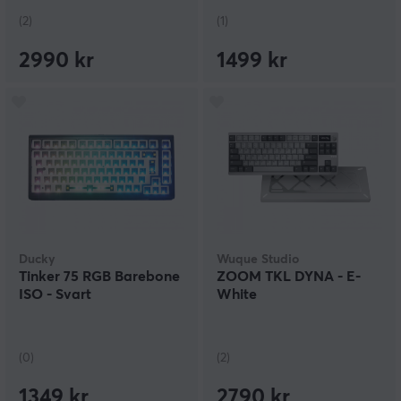
(2)
(1)
2990 kr
1499 kr
Ducky
Wuque Studio
Tinker 75 RGB Barebone
ZOOM TKL DYNA - E-
ISO - Svart
White
(0)
(2)
1349 kr
2790 kr