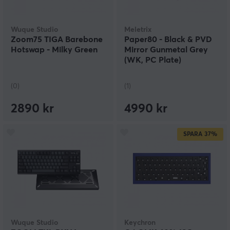
Wuque Studio
Meletrix
Zoom75 TIGA Barebone
Paper80 - Black & PVD
Hotswap - Milky Green
Mirror Gunmetal Grey
(WK, PC Plate)
(0)
(1)
2890 kr
4990 kr
SPARA
37%
Wuque Studio
Keychron