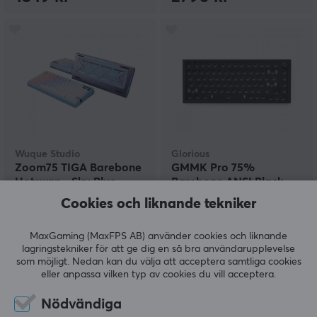
Wuque Studio
Glorious
Zoom75 TIGA Barebone
GMMK Pro 75%
Hotswap - Sky Blue
Barebone ANSI Black
Slate
Cookies och liknande tekniker
(0)
(3)
MaxGaming (MaxFPS AB) använder cookies och liknande
lagringstekniker för att ge dig en så bra användarupplevelse
2890 kr
2190 kr
som möjligt. Nedan kan du välja att acceptera samtliga cookies
eller anpassa vilken typ av cookies du vill acceptera.
Nödvändiga