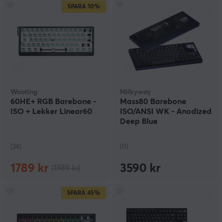
SPARA
10%
Wooting
Milkyway
60HE+ RGB Barebone -
Mass80 Barebone
ISO + Lekker Linear60
ISO/ANSI WK - Anodized
Deep Blue
(24)
(0)
1789 kr
3590 kr
(1989 kr)
SPARA
45%