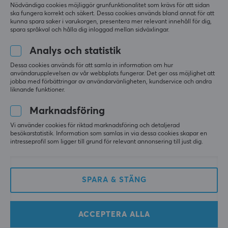
Nödvändiga cookies möjliggör grunfunktionalitet som krävs för att sidan
ska fungera korrekt och säkert. Dessa cookies används bland annat för att
kunna spara saker i varukorgen, presentera mer relevant innehåll för dig,
spara språkval och hålla dig inloggad mellan sidväxlingar.
Analys och statistik
Dessa cookies används för att samla in information om hur
användarupplevelsen av vår webbplats fungerar. Det ger oss möjlighet att
Wuque Studio
Wuque Studio
jobba med förbättringar av användarvänligheten, kundservice och andra
Zoom75 TIGA Barebone
Zoom75 TIGA Barebone
liknande funktioner.
Hotswap - Strawberry
Hotswap - E-White
Icecream
Marknadsföring
Vi använder cookies för riktad marknadsföring och detaljerad
(0)
(0)
besökarstatistik. Information som samlas in via dessa cookies skapar en
intresseprofil som ligger till grund för relevant annonsering till just dig.
2890 kr
2890 kr
SPARA & STÄNG
ACCEPTERA ALLA