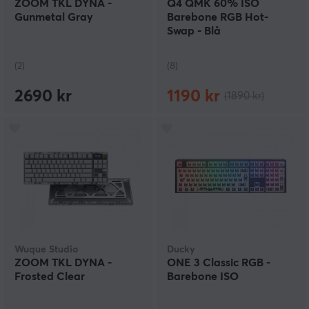
ZOOM TKL DYNA -
Q4 QMK 60% ISO
Gunmetal Gray
Barebone RGB Hot-
Swap - Blå
(2)
(8)
2690 kr
1190 kr
(1890 kr)
Wuque Studio
Ducky
ZOOM TKL DYNA -
ONE 3 Classic RGB -
Frosted Clear
Barebone ISO