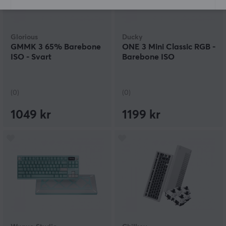
Glorious
Ducky
GMMK 3 65% Barebone
ONE 3 Mini Classic RGB -
ISO - Svart
Barebone ISO
(0)
(0)
1049 kr
1199 kr