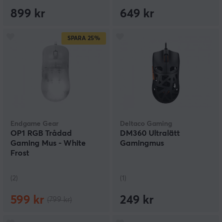
899 kr
649 kr
SPARA
25%
Endgame Gear
Deltaco Gaming
OP1 RGB Trådad
DM360 Ultralätt
Gaming Mus - White
Gamingmus
Frost
(2)
(1)
599 kr
249 kr
(799 kr)