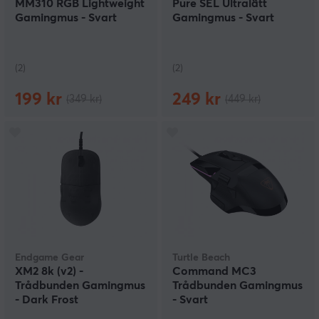
MM310 RGB Lightweight
Pure SEL Ultralätt
Gamingmus - Svart
Gamingmus - Svart
(2)
(2)
199 kr
249 kr
(349 kr)
(449 kr)
Endgame Gear
Turtle Beach
XM2 8k (v2) -
Command MC3
Trådbunden Gamingmus
Trådbunden Gamingmus
- Dark Frost
- Svart