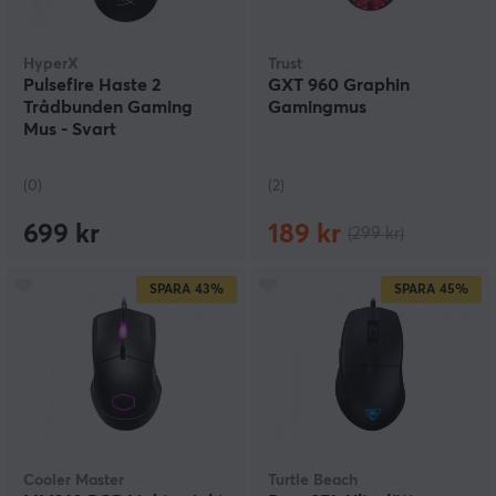
HyperX
Trust
Pulsefire Haste 2
GXT 960 Graphin
Trådbunden Gaming
Gamingmus
Mus - Svart
(0)
(2)
699 kr
189 kr
(299 kr)
SPARA
43%
SPARA
45%
Cooler Master
Turtle Beach