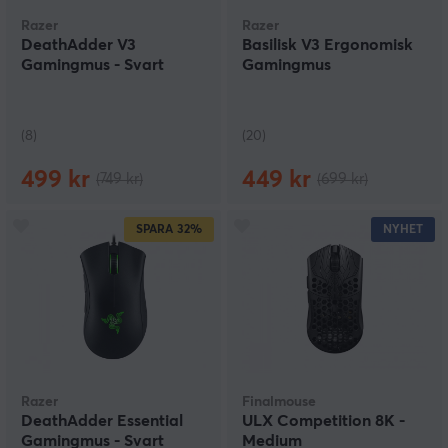
Ergonomi är också superviktigt för att undvika skador
och smärtor efter lång spelsessioner. Behöver du hjälp
Razer
Razer
med att välja vilken trådbunden gamingmus som
DeathAdder V3
Basilisk V3 Ergonomisk
passar just dig så tveka inte på att mejla eller ring oss
Gamingmus - Svart
Gamingmus
på MaxGaming!
(8)
(20)
499 kr
449 kr
(749 kr)
(699 kr)
SPARA
32%
NYHET
Razer
Finalmouse
DeathAdder Essential
ULX Competition 8K -
Gamingmus - Svart
Medium