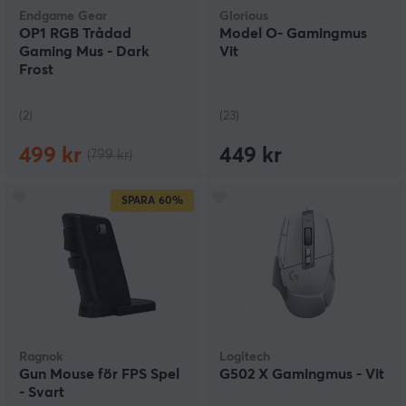
Endgame Gear
Glorious
OP1 RGB Trådad
Model O- Gamingmus
Gaming Mus - Dark
Vit
Frost
(2)
(23)
499 kr
449 kr
(799 kr)
SPARA
60%
Ragnok
Logitech
Gun Mouse för FPS Spel
G502 X Gamingmus - Vit
- Svart