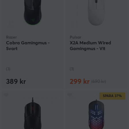
Razer
Pulsar
Cobra Gamingmus -
X2A Medium Wired
Svart
Gamingmus - Vit
(3)
(3)
389 kr
299 kr
(690 kr)
SPARA
37%