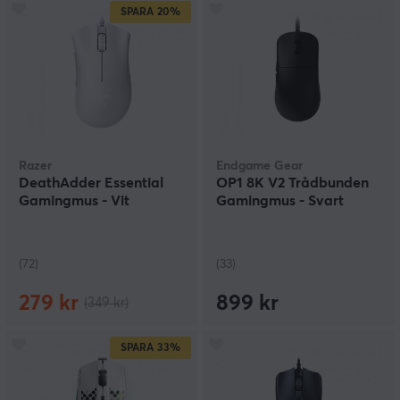
SPARA
20%
Razer
Endgame Gear
DeathAdder Essential
OP1 8K V2 Trådbunden
Gamingmus - Vit
Gamingmus - Svart
(72)
(33)
279 kr
899 kr
(349 kr)
SPARA
33%