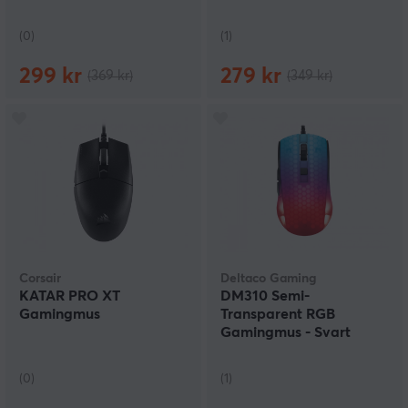
(0)
(1)
299 kr
279 kr
(369 kr)
(349 kr)
Corsair
Deltaco Gaming
KATAR PRO XT
DM310 Semi-
Gamingmus
Transparent RGB
Gamingmus - Svart
(0)
(1)