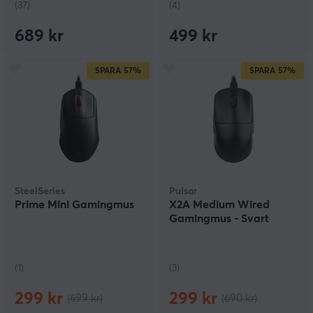
(37)
(4)
689 kr
499 kr
SPARA
57%
SPARA
57%
SteelSeries
Pulsar
Prime Mini Gamingmus
X2A Medium Wired
Gamingmus - Svart
(1)
(3)
299 kr
299 kr
(699 kr)
(690 kr)