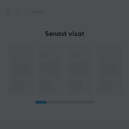
1
2
3
Nästa
»
Senast visat