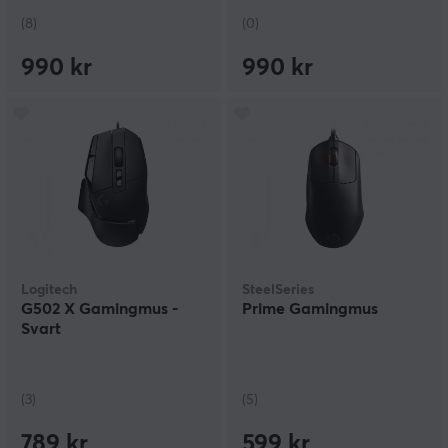
(8)
(0)
990 kr
990 kr
Logitech
SteelSeries
G502 X Gamingmus -
Prime Gamingmus
Svart
(3)
(5)
789 kr
599 kr