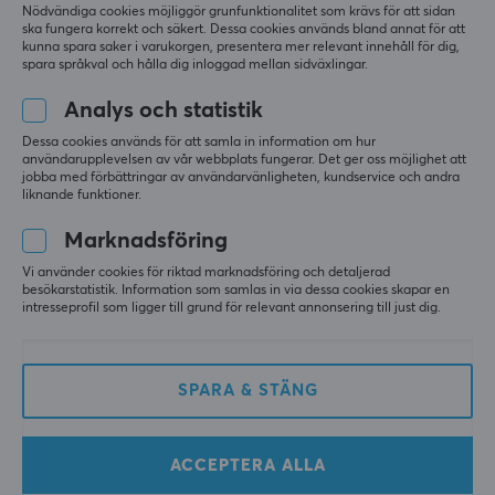
Nödvändiga cookies möjliggör grunfunktionalitet som krävs för att sidan
ska fungera korrekt och säkert. Dessa cookies används bland annat för att
kunna spara saker i varukorgen, presentera mer relevant innehåll för dig,
spara språkval och hålla dig inloggad mellan sidväxlingar.
Analys och statistik
Dessa cookies används för att samla in information om hur
användarupplevelsen av vår webbplats fungerar. Det ger oss möjlighet att
Endgame Gear
Pulsar
jobba med förbättringar av användarvänligheten, kundservice och andra
XM2 8K Trådbunden
X2 Medium Wired
liknande funktioner.
Gamingmus - Svart
Gamingmus - Svart
Marknadsföring
Vi använder cookies för riktad marknadsföring och detaljerad
(14)
(1)
besökarstatistik. Information som samlas in via dessa cookies skapar en
intresseprofil som ligger till grund för relevant annonsering till just dig.
899 kr
390 kr
(690 kr)
SPARA
43%
SPARA & STÄNG
ACCEPTERA ALLA