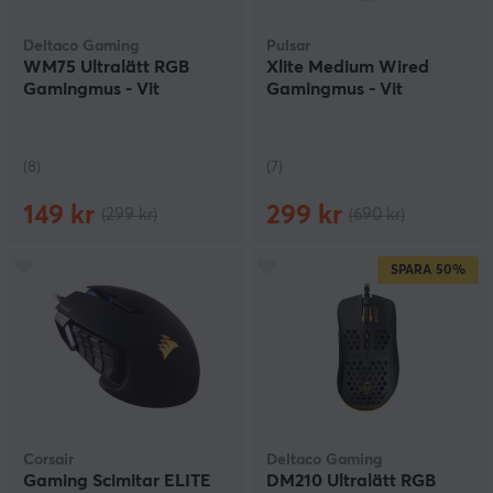
Deltaco Gaming
Pulsar
WM75 Ultralätt RGB
Xlite Medium Wired
Gamingmus - Vit
Gamingmus - Vit
(8)
(7)
149 kr
299 kr
(299 kr)
(690 kr)
SPARA
50%
Corsair
Deltaco Gaming
Gaming Scimitar ELITE
DM210 Ultralätt RGB