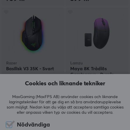
Razer
Lamzu
Basilisk V3 35K - Svart
Maya 8K Trådlös
Gamingmus - Purple
Shadow [Champion
Cookies och liknande tekniker
Edition]
(4)
(4)
MaxGaming (MaxFPS AB) använder cookies och liknande
lagringstekniker för att ge dig en så bra användarupplevelse
799 kr
1399 kr
som möjligt. Nedan kan du välja att acceptera samtliga cookies
eller anpassa vilken typ av cookies du vill acceptera.
SPARA
43%
Nödvändiga