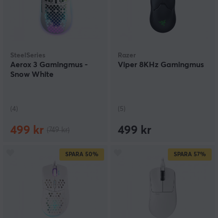
SteelSeries
Razer
Aerox 3 Gamingmus -
Viper 8KHz Gamingmus
Snow White
(4)
(5)
499 kr
499 kr
(749 kr)
SPARA
50%
SPARA
57%