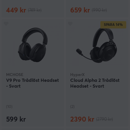
449 kr
659 kr
(749 kr)
(990 kr)
SPARA
14%
MCHOSE
HyperX
V9 Pro Trådlöst Headset
Cloud Alpha 2 Trådlöst
- Svart
Headset - Svart
(10)
(2)
599 kr
2390 kr
(2790 kr)