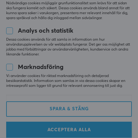
Nödvändiga cookies möjliggör grunfunktionalitet som krävs för att sidan
ska fungera korrekt och säkert. Dessa cookies används bland annat för att
kunna spara saker i varukorgen, presentera mer relevant innehåll för dig,
spara språkval och hålla dig inloggad mellan sidväxlingar.
Analys och statistik
Dessa cookies används för att samla in information om hur
användarupplevelsen av vår webbplats fungerar. Det ger oss möjlighet att
Turtle Beach
HyperX
jobba med förbättringar av användarvänligheten, kundservice och andra
Airlite Fit Gaming
Cloud III Gaming
liknande funktioner.
Headset - Ghost Purple
Headset - Rosa
Marknadsföring
Vi använder cookies för riktad marknadsföring och detaljerad
(0)
(19)
besökarstatistik. Information som samlas in via dessa cookies skapar en
intresseprofil som ligger till grund för relevant annonsering till just dig.
299 kr
1199 kr
SPARA
25%
SPARA & STÄNG
ACCEPTERA ALLA