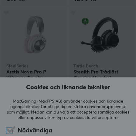
SteelSeries
Turtle Beach
Arctis Nova Pro P
Stealth Pro Trådlöst
Wireless Gaming
Gaming Headset
Headset - Vit (PS4/PS5)
(XB/PC/Mac/Switch)
Cookies och liknande tekniker
(0)
(1)
MaxGaming (MaxFPS AB) använder cookies och liknande
lagringstekniker för att ge dig en så bra användarupplevelse
3790 kr
3890 kr
som möjligt. Nedan kan du välja att acceptera samtliga cookies
eller anpassa vilken typ av cookies du vill acceptera.
Nödvändiga