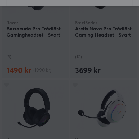
Razer
SteelSeries
Barracuda Pro Trådlöst
Arctis Nova Pro Trådlöst
Gamingheadset - Svart
Gaming Headset - Svart
(3)
(10)
1490 kr
3699 kr
(1990 kr)