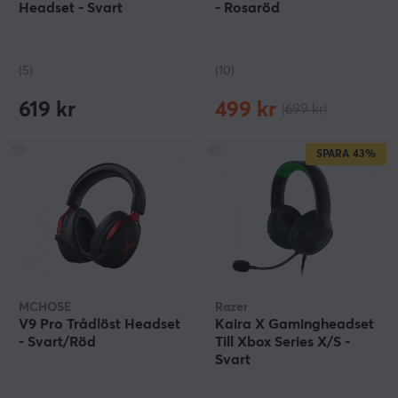
Headset - Svart
- Rosaröd
(5)
(10)
619 kr
499 kr
(699 kr)
SPARA
43%
MCHOSE
Razer
V9 Pro Trådlöst Headset
Kaira X Gamingheadset
- Svart/Röd
Till Xbox Series X/S -
Svart