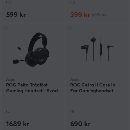
(10)
(5)
599 kr
399 kr
(699 kr)
Asus
Asus
ROG Pelta Trådlöst
ROG Cetra II Core In-
Gaming Headset - Svart
Ear Gamingheadset
(3)
(1)
1689 kr
690 kr