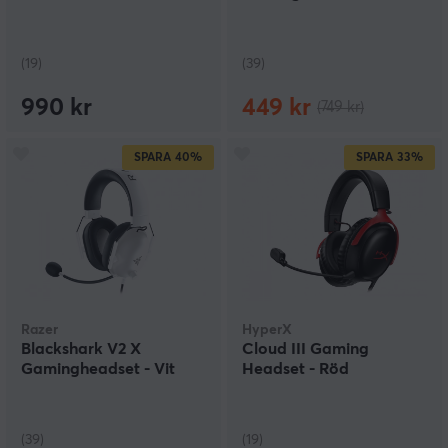
(19)
(39)
990 kr
449 kr
(749 kr)
SPARA
40%
SPARA
33%
Razer
HyperX
Blackshark V2 X
Cloud III Gaming
Gamingheadset - Vit
Headset - Röd
(39)
(19)