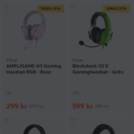
SPARA
25%
SPARA
20%
Fifine
Razer
AMPLIGAME H3 Gaming
Blackshark V2 X
Headset RGB - Rosa
Gamingheadset - Grön
(9)
(39)
299 kr
599 kr
(399 kr)
(749 kr)