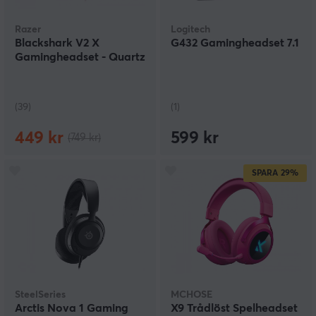
Razer
Logitech
Blackshark V2 X
G432 Gamingheadset 7.1
Gamingheadset - Quartz
(39)
(1)
449 kr
599 kr
(749 kr)
SPARA
29%
SteelSeries
MCHOSE
Arctis Nova 1 Gaming
X9 Trådlöst Spelheadset