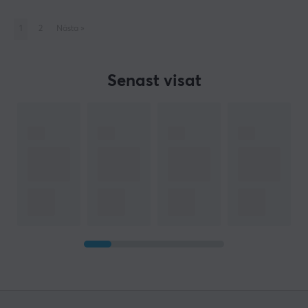
1
2
Nästa
»
Senast visat