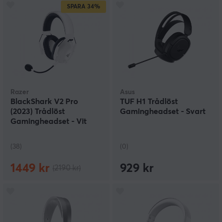
SPARA
34%
Razer
Asus
BlackShark V2 Pro
TUF H1 Trådlöst
(2023) Trådlöst
Gamingheadset - Svart
Gamingheadset - Vit
(38)
(0)
1449 kr
929 kr
(2190 kr)