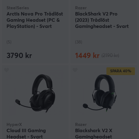
röstchatt-system och kan mycket enklare kunna
SteelSeries
Razer
kommunicera med ditt lag via din Nintendo Switch. På
Arctis Nova Pro Trådlöst
BlackShark V2 Pro
MaxGaming finns det massor av val av headsets. Vi har
Gaming Headset (PC &
(2023) Trådlöst
från olika märken som Turtle Beach, Hori, Nintendo,
PlayStation) - Svart
Gamingheadset - Svart
Razer eller PDP. Vi erbjuder både trådlösa och
trådbundna Nintendo Switch headsets. Höj
spelupplevelsen i spel som Minecraft, Super Mario och
(5)
(38)
Animal Crossing.
3790 kr
1449 kr
(2190 kr)
SPARA
40%
HyperX
Razer
Cloud III Gaming
Blackshark V2 X
Headset - Svart
Gamingheadset