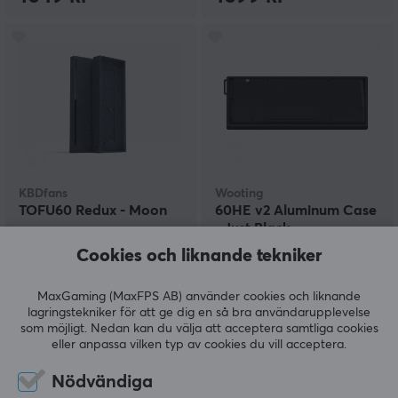
KBDfans
Wooting
TOFU60 Redux - Moon
60HE v2 Aluminum Case
- Just Black
Cookies och liknande tekniker
(100)
(0)
MaxGaming (MaxFPS AB) använder cookies och liknande
lagringstekniker för att ge dig en så bra användarupplevelse
799 kr
1089 kr
som möjligt. Nedan kan du välja att acceptera samtliga cookies
eller anpassa vilken typ av cookies du vill acceptera.
Nödvändiga