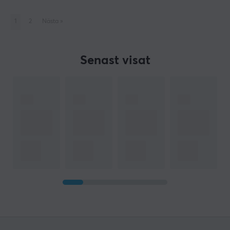
1
2
Nästa
»
Senast visat