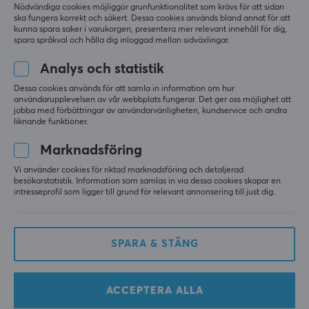
Nödvändiga cookies möjliggör grunfunktionalitet som krävs för att sidan
ska fungera korrekt och säkert. Dessa cookies används bland annat för att
kunna spara saker i varukorgen, presentera mer relevant innehåll för dig,
spara språkval och hålla dig inloggad mellan sidväxlingar.
Analys och statistik
Dessa cookies används för att samla in information om hur
användarupplevelsen av vår webbplats fungerar. Det ger oss möjlighet att
KBDfans
KBDfans
jobba med förbättringar av användarvänligheten, kundservice och andra
TOFU60 Redux - Silver
TOFU60 Redux - Acrylic
liknande funktioner.
Marknadsföring
Vi använder cookies för riktad marknadsföring och detaljerad
(100)
(100)
besökarstatistik. Information som samlas in via dessa cookies skapar en
intresseprofil som ligger till grund för relevant annonsering till just dig.
799 kr
799 kr
SPARA & STÄNG
ACCEPTERA ALLA