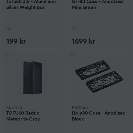
Tofu60 3.0 - Aluminum
GT-80 Case - Anodized
Silver Weight Bar
Pine Green
(0)
(7)
199 kr
1699 kr
KBDfans
KBDfans
TOFU60 Redux -
Holy80 Case - Anodized
Meteorite Gray
Black