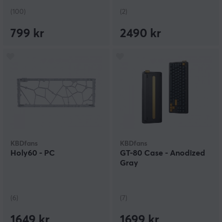
(100)
(2)
799 kr
2490 kr
KBDfans
KBDfans
Holy60 - PC
GT-80 Case - Anodized
Gray
(6)
(7)
1649 kr
1699 kr