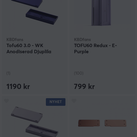
KBDfans
KBDfans
Tofu60 3.0 - WK
TOFU60 Redux - E-
Anodiserad Djuplila
Purple
(1)
(100)
1190 kr
799 kr
NYHET