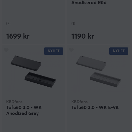
Anodiserad Röd
(7)
(1)
1699 kr
1190 kr
NYHET
NYHET
KBDfans
KBDfans
Tofu60 3.0 - WK
Tofu60 3.0 - WK E-Vit
Anodized Grey