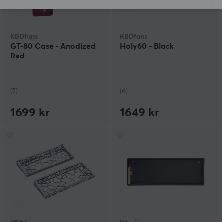
KBDfans
KBDfans
GT-80 Case - Anodized
Holy60 - Black
Red
(7)
(6)
1699 kr
1649 kr