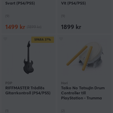
kontrollerna hjälpa till med upplevelsen. För shooters,
Svart (PS4/PS5)
Vit (PS4/PS5)
finns till exempel kontroller som är utformade som det
vapen du använder i spelet, vilket både gör siktet mer
exakt och trappar upp spelkänslan ordentligt.
(9)
(9)
1499 kr
1899 kr
(1899 kr)
SPARA
37%
PDP
Hori
RIFFMASTER Trådlös
Taiko No Tatsujin Drum
Gitarrkontroll (PS4/PS5)
Controller till
PlayStation - Trumma
(1)
(2)