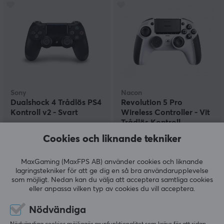
Sony
Nacon
Dualshock 4 Trådlös PS4
Revolution 5 Pro
Kontroll v2 - Svart
Wireless Controller - Vit
Trådlös Kontroll
Cookies och liknande tekniker
(19)
(8)
MaxGaming (MaxFPS AB) använder cookies och liknande
639 kr
2089 kr
lagringstekniker för att ge dig en så bra användarupplevelse
som möjligt. Nedan kan du välja att acceptera samtliga cookies
eller anpassa vilken typ av cookies du vill acceptera.
Nödvändiga