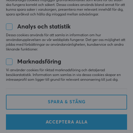
Nödvändiga cookies möjliggör grunfunktionalitet som krävs för att sidan
ska fungera korrekt och säkert. Dessa cookies används bland annat för att
kunna spara saker i varukorgen, presentera mer relevant innehåll för dig,
spara språkval och hålla dig inloggad mellan sidväxlingar.
Analys och statistik
Deltaco Gaming
Hori
Dessa cookies används för att samla in information om hur
Transparent Trådlös
Fighting Commander
användarupplevelsen av vår webbplats fungerar. Det ger oss möjlighet att
jobba med förbättringar av användarvänligheten, kundservice och andra
Handkontroll (PS4/PC)
OCTA Playstation 5 -
liknande funktioner.
PS5 Kontroll
Marknadsföring
(2)
(2)
Vi använder cookies för riktad marknadsföring och detaljerad
besökarstatistik. Information som samlas in via dessa cookies skapar en
449 kr
499 kr
intresseprofil som ligger till grund för relevant annonsering till just dig.
SPARA & STÄNG
Visar
1-12
av
12
produkter
ACCEPTERA ALLA
VISA FLER...