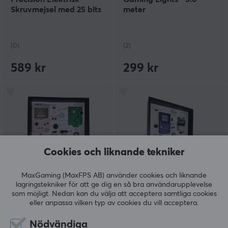
Skruvmejsel med 25 bits
meter
(0)
(2)
589 kr
299 kr
Cookies och liknande tekniker
MaxGaming (MaxFPS AB) använder cookies och liknande
GRC
GRC
lagringstekniker för att ge dig en så bra användarupplevelse
Retro Art Nintendo
Retro Art Nintendo
som möjligt. Nedan kan du välja att acceptera samtliga cookies
Gameboy Original
Gameboy Color Konsol
eller anpassa vilken typ av cookies du vill acceptera.
Konsol Tavla - Grå
Tavla - Lila
Nödvändiga