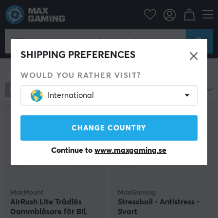
Hem & Fritid
Gadgets
Teknik
Teknik
SHIPPING PREFERENCES
Visa filter
WOULD YOU RATHER VISIT?
45
produkter
Mest populära
International
CHANGE COUNTRY
Continue to
www.maxgaming.se
MaxMount
MaxGaming
AirRush Lite Trådlös
Stressboll - Antistress -
Dammblåsare för Bil,
Svart