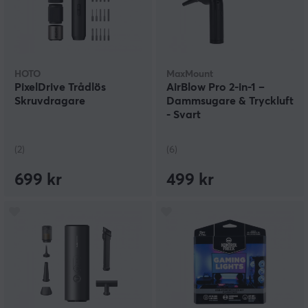
HOTO
MaxMount
PixelDrive Trådlös
AirBlow Pro 2-in-1 –
Skruvdragare
Dammsugare & Tryckluft
- Svart
(2)
(6)
699 kr
499 kr