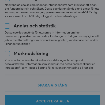
(0)
(0)
Nödvändiga cookies möjliggör grunfunktionalitet som krävs för att sidan
ska fungera korrekt och säkert. Dessa cookies används bland annat för att
kunna spara saker i varukorgen, presentera mer relevant innehåll för dig,
1499 kr
1499 kr
spara språkval och hålla dig inloggad mellan sidväxlingar.
Analys och statistik
SPARA
17%
Dessa cookies används för att samla in information om hur
användarupplevelsen av vår webbplats fungerar. Det ger oss möjlighet att
jobba med förbättringar av användarvänligheten, kundservice och andra
liknande funktioner.
Marknadsföring
Vi använder cookies för riktad marknadsföring och detaljerad
besökarstatistik. Information som samlas in via dessa cookies skapar en
HOTO
Xiaomi
intresseprofil som ligger till grund för relevant annonsering till just dig.
SNAPBLOQ S-A01
Smart Laser Measure -
Elektrisk Mini Precision
Avståndsmätare
Skruvmejsel
SPARA & STÄNG
(1)
(1)
ACCEPTERA ALLA
899 kr
499 kr
(599 kr)