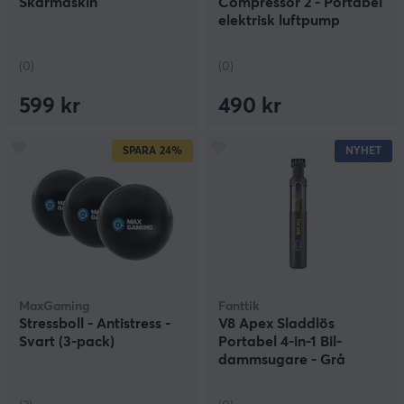
Skärmaskin
Compressor 2 - Portabel
elektrisk luftpump
(0)
(0)
599 kr
490 kr
SPARA
24%
NYHET
MaxGaming
Fanttik
Stressboll - Antistress -
V8 Apex Sladdlös
Svart (3-pack)
Portabel 4-in-1 Bil-
dammsugare - Grå