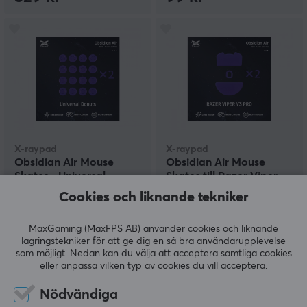
X-raypad
X-raypad
Obsidian Air Mouse
Obsidian Air Mouse
Skates - Universal
Skates till Razer Viper
Donuts
V3 Pro
Cookies och liknande tekniker
(15)
(11)
MaxGaming (MaxFPS AB) använder cookies och liknande
lagringstekniker för att ge dig en så bra användarupplevelse
149 kr
149 kr
som möjligt. Nedan kan du välja att acceptera samtliga cookies
eller anpassa vilken typ av cookies du vill acceptera.
Nödvändiga