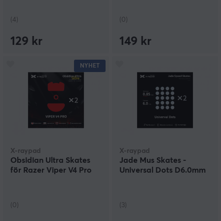
(4)
(0)
129 kr
149 kr
NYHET
X-raypad
X-raypad
Obsidian Ultra Skates
Jade Mus Skates -
för Razer Viper V4 Pro
Universal Dots D6.0mm
(0)
(3)