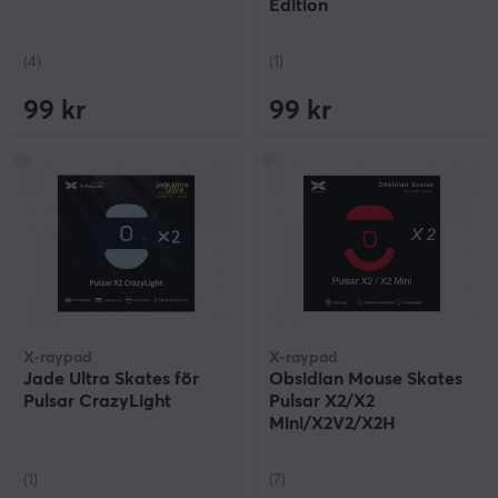
Edition
(4)
(1)
99 kr
99 kr
X-raypad
X-raypad
Jade Ultra Skates för
Obsidian Mouse Skates
Pulsar CrazyLight
Pulsar X2/X2
Mini/X2V2/X2H
(1)
(7)