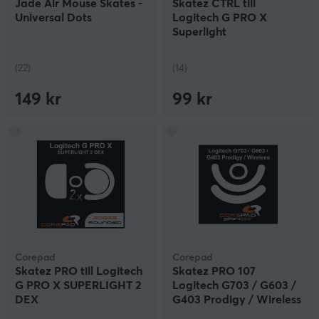
Jade Air Mouse Skates -
Skatez CTRL till
Universal Dots
Logitech G PRO X
Superlight
(22)
(14)
149 kr
99 kr
Corepad
Corepad
Skatez PRO till Logitech
Skatez PRO 107
G PRO X SUPERLIGHT 2
Logitech G703 / G603 /
DEX
G403 Prodigy / Wireless