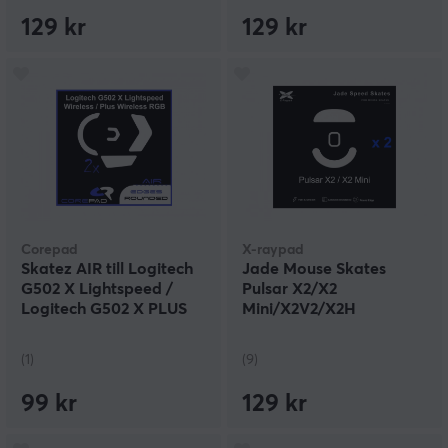
129 kr
129 kr
Corepad
X-raypad
Skatez AIR till Logitech
Jade Mouse Skates
G502 X Lightspeed /
Pulsar X2/X2
Logitech G502 X PLUS
Mini/X2V2/X2H
Wireless
(1)
(9)
99 kr
129 kr