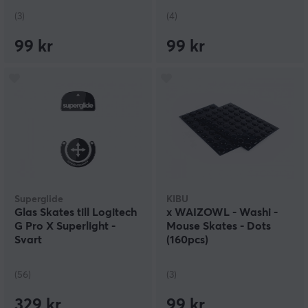
(3)
(4)
99 kr
99 kr
Superglide
KIBU
Glas Skates till Logitech
x WAIZOWL - Washi -
G Pro X Superlight -
Mouse Skates - Dots
Svart
(160pcs)
(56)
(3)
329 kr
99 kr