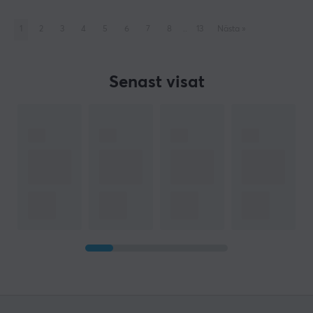
1
2
3
4
5
6
7
8
..
13
Nästa
»
Senast visat