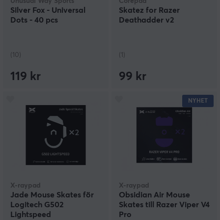
Unusual Way Sports
Corepad
Silver Fox - Universal
Skatez for Razer
Dots - 40 pcs
Deathadder v2
(10)
(1)
119 kr
99 kr
NYHET
X-raypad
X-raypad
Jade Mouse Skates för
Obsidian Air Mouse
Logitech G502
Skates till Razer Viper V4
Lightspeed
Pro