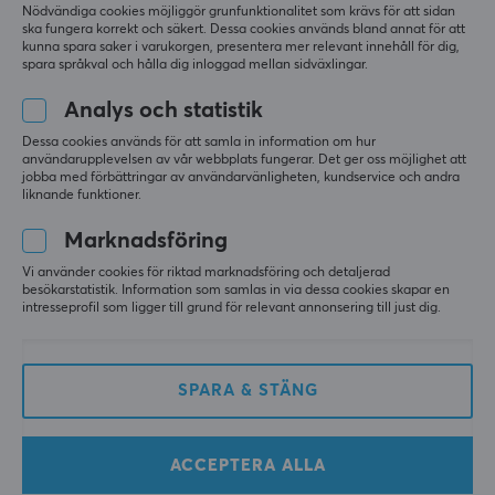
Nödvändiga cookies möjliggör grunfunktionalitet som krävs för att sidan
ska fungera korrekt och säkert. Dessa cookies används bland annat för att
kunna spara saker i varukorgen, presentera mer relevant innehåll för dig,
spara språkval och hålla dig inloggad mellan sidväxlingar.
Analys och statistik
Dessa cookies används för att samla in information om hur
användarupplevelsen av vår webbplats fungerar. Det ger oss möjlighet att
Corepad
Unusual Way Sports
jobba med förbättringar av användarvänligheten, kundservice och andra
Skatez till Logitech G502
Magic Ice Skates -
liknande funktioner.
X Lightspeed / Logitech
Logitech G Pro X
G502 X PLUS Wireless
Superlight 2
Marknadsföring
Vi använder cookies för riktad marknadsföring och detaljerad
(3)
(2)
besökarstatistik. Information som samlas in via dessa cookies skapar en
intresseprofil som ligger till grund för relevant annonsering till just dig.
99 kr
99 kr
SPARA & STÄNG
ACCEPTERA ALLA