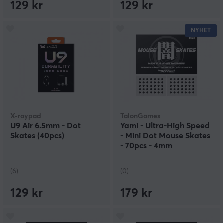
129 kr
129 kr
NYHET
X-raypad
TalonGames
U9 Air 6.5mm - Dot
Yami - Ultra-High Speed
Skates (40pcs)
- Mini Dot Mouse Skates
- 70pcs - 4mm
(6)
(0)
129 kr
179 kr