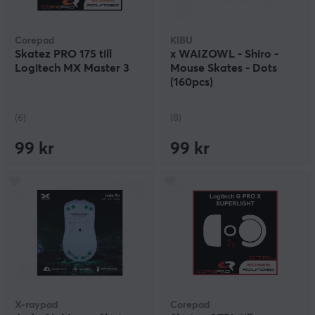
Corepad
KIBU
Skatez PRO 175 till
x WAIZOWL - Shiro -
Logitech MX Master 3
Mouse Skates - Dots
(160pcs)
(6)
(8)
99 kr
99 kr
X-raypad
Corepad