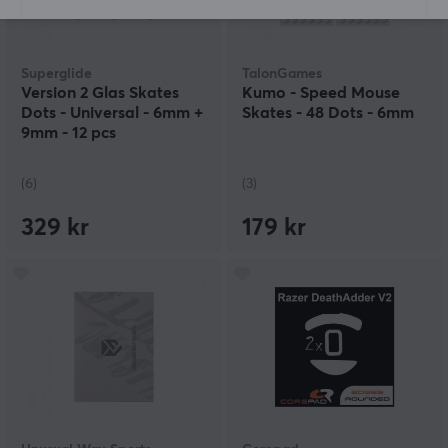
Superglide
TalonGames
Version 2 Glas Skates
Kumo - Speed Mouse
Dots - Universal - 6mm +
Skates - 48 Dots - 6mm
9mm - 12 pcs
(6)
(3)
329 kr
179 kr