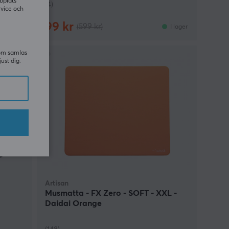
bplats
(4)
rvice och
99 kr
(599 kr)
I lager
I lager
som samlas
just dig.
Artisan
Musmatta - FX Zero - SOFT - XXL -
Daidai Orange