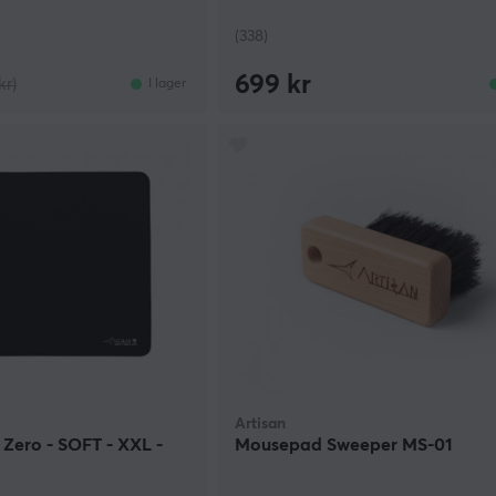
(338)
699 kr
kr)
I lager
Artisan
Zero - SOFT - XXL -
Mousepad Sweeper MS-01