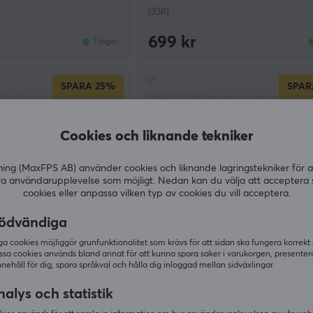
(338)
699 kr
I lager
SPARA
25%
SPAR
Cookies och liknande tekniker
g (MaxFPS AB) använder cookies och liknande lagringstekniker för a
ra användarupplevelse som möjligt. Nedan kan du välja att acceptera 
cookies eller anpassa vilken typ av cookies du vill acceptera.
ödvändiga
 cookies möjliggör grunfunktionalitet som krävs för att sidan ska fungera korrekt
ssa cookies används bland annat för att kunna spara saker i varukorgen, presente
Mighty Setups
nnehåll för dig, spara språkval och hålla dig inloggad mellan sidväxlingar.
aming Musmatta -
Liquid Musmatta - XXL
alys och statistik