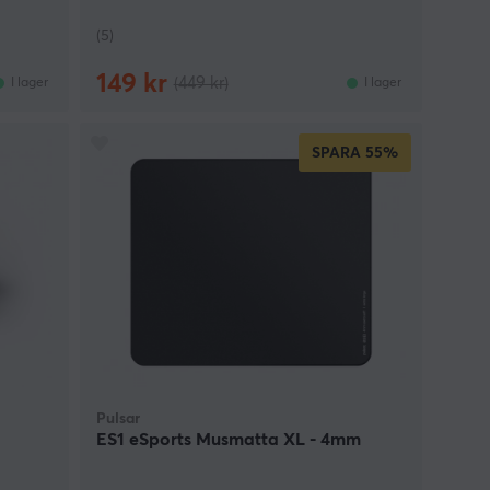
(5)
149 kr
(449 kr)
I lager
I lager
SPARA
55%
Pulsar
ES1 eSports Musmatta XL - 4mm