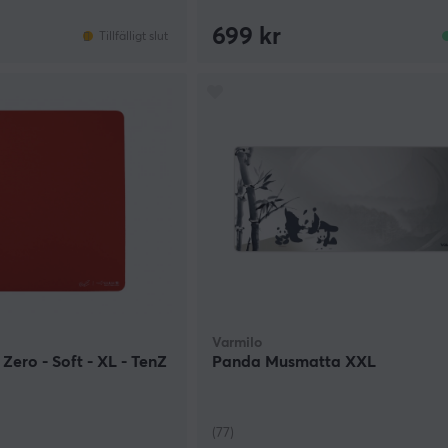
699 kr
Tillfälligt slut
Varmilo
Zero - Soft - XL - TenZ
Panda Musmatta XXL
(77)