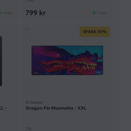
(148)
799 kr
I lager
I lager
SPARA
50%
X-Gamer
L -
Dragon Fin Musmatta - XXL
(74)