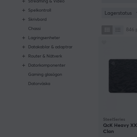
Streaming & Video
Hos MaxGaming 
Spelkontroll
Logitech
och som
Lagerstatus
undersida för h
Skrivbord
ge din set-up y
Chassi
spelar. Letar du
846
Lagringsenheter
Köp musmat
Datakablar & adaptrar
Vi på MaxGaming
hitta rätt blan
Router & Nätverk
ska man ha XXL 
Datorkomponenter
personlig servi
återförsäljaren
Gaming glasögon
Köp din musmat
Datorväska
Tvätta musm
Det bästa sätte
och fläckar, fö
musmattan blir 
rekommenderar 
SteelSeries
QcK Heavy XX
Clan