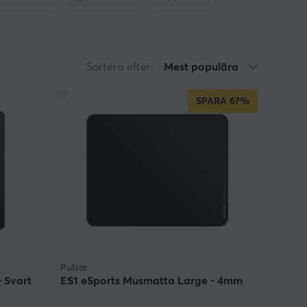
ZOWIE by BenQ
,
Glorious
,
Razer
,
SteelSeries
,
Xtrfy
,
för gaming har oftast större yta och har halkfri
ttor med RGB-belysning är också ett alternativ för
dledsstöd för att ge dig bättre ergonomi när du
 allt från XL, XXL till XXXL.
Sortera efter:
Mest populära
SPARA
67%
 för gaming/spelande och det kan vara svårt att
ller mikrofiber? Om man ska ha en stor musmatta
st för dig, tveka inte på att kontakta oss för
finns i lager. MaxGaming är den ledande
 i olika storlekar, material och snygga designer.
lite milt rengöringsmedel. För att få bort smuts
ttan med en torr trasa. För att undvika att
att förhindra att musmattan blir smutsig så snabbt,
Pulsar
- Svart
ES1 eSports Musmatta Large - 4mm