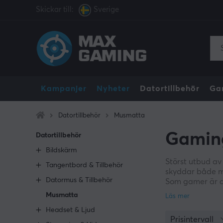
Skickar till:
Sverige
Kampanjer
Nyheter
Datortillbehör
Ga
Datortillbehör
Musmatta
Gamin
Datortillbehör
Bildskärm
Störst utbud av
Tangentbord & Tillbehör
skyddar både mu
Datormus & Tillbehör
Som gamer är 
grund så kommer
Musmatta
och tjocklekar,
Headset & Ljud
precision. Det ä
Prisintervall