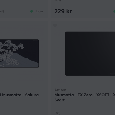
(40)
229 kr
kr)
I lager
Artisan
II Musmatta - Sakura
Musmatta - FX Zero - XSOFT - X
Svart
(78)