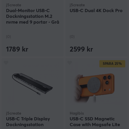
j5create
j5create
Dual-Monitor USB-C
USB-C Dual 4K Dock Pro
Dockningsstation M.2
nvme med 9 portar - Grå
(0)
(0)
1789 kr
2599 kr
SPARA
25%
j5create
Hagibis
USB-C Triple Display
USB-C SSD Magnetic
Dockningsstation
Case with Magsafe Lite