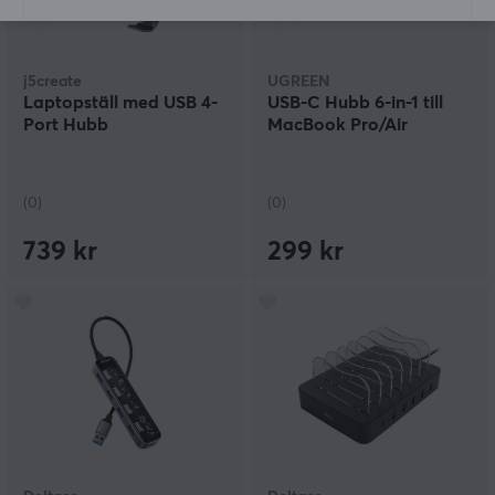
j5create
UGREEN
Laptopställ med USB 4-
USB-C Hubb 6-in-1 till
Port Hubb
MacBook Pro/Air
(0)
(0)
739 kr
299 kr