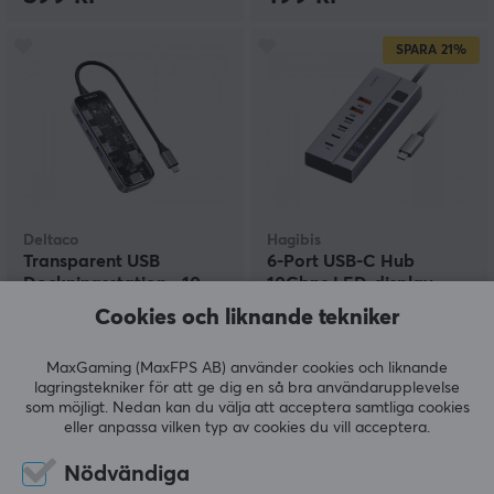
SPARA
21%
Deltaco
Hagibis
Transparent USB
6-Port USB-C Hub
Dockningsstation - 10
10Gbps LED-display
portar
Cookies och liknande tekniker
(0)
(0)
MaxGaming (MaxFPS AB) använder cookies och liknande
lagringstekniker för att ge dig en så bra användarupplevelse
990 kr
549 kr
som möjligt. Nedan kan du välja att acceptera samtliga cookies
(699 kr)
eller anpassa vilken typ av cookies du vill acceptera.
Nödvändiga