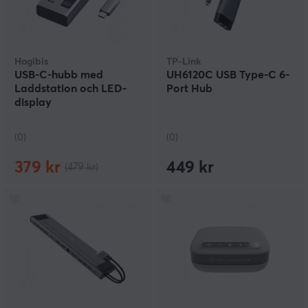
Hagibis
TP-Link
USB-C-hubb med
UH6120C USB Type-C 6-
Laddstation och LED-
Port Hub
display
(0)
(0)
379 kr
449 kr
(479 kr)