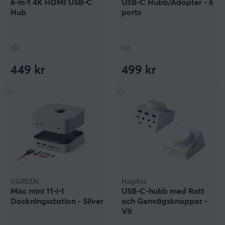
6-in-1 4K HDMI USB-C
USB-C Hubb/Adapter - 6
Hub
ports
(0)
(0)
449 kr
499 kr
UGREEN
Hagibis
Mac mini 11-i-1
USB-C-hubb med Ratt
Dockningsstation - Silver
och Genvägsknappar -
Vit