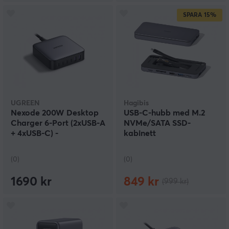
SPARA
15%
UGREEN
Hagibis
Nexode 200W Desktop
USB-C-hubb med M.2
Charger 6-Port (2xUSB-A
NVMe/SATA SSD-
+ 4xUSB-C) -
kabinett
Multiladdare
(0)
(0)
1690 kr
849 kr
(999 kr)