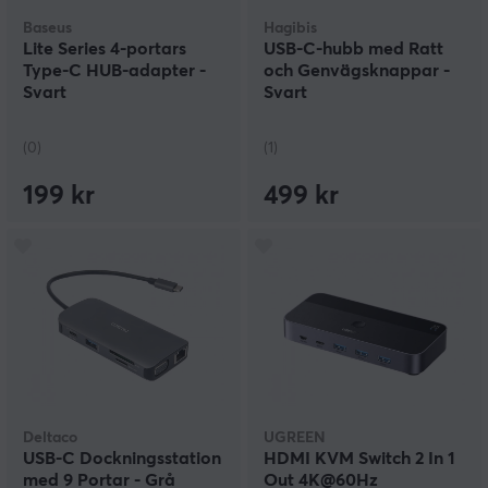
Baseus
Hagibis
Lite Series 4-portars
USB-C-hubb med Ratt
Type-C HUB-adapter -
och Genvägsknappar -
Svart
Svart
(0)
(1)
199 kr
499 kr
Deltaco
UGREEN
USB-C Dockningsstation
HDMI KVM Switch 2 In 1
med 9 Portar - Grå
Out 4K@60Hz