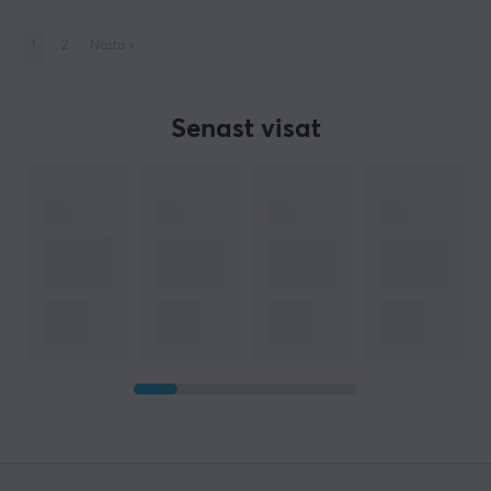
1
2
Nästa
»
Senast visat