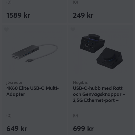
(0)
(0)
1589 kr
249 kr
j5create
Hagibis
4K60 Elite USB-C Multi-
USB-C-hubb med Ratt
Adapter
och Genvägsknappar –
2,5G Ethernet-port –
Svart
(0)
(0)
649 kr
699 kr