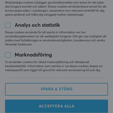
Nödvändiga cookies möjliggör grunfunktionalitet som krävs för att sidan
ska fungera korrekt och säkert. Dessa cookies används bland annat för att
kunna spara saker i varukorgen, presentera mer relevant innehåll för dig,
spara språkval och hålla dig inloggad mellan sidväxlingar.
Analys och statistik
Dessa cookies används för att samla in information om hur
användarupplevelsen av vår webbplats fungerar. Det ger oss möjlighet att
j5create
j5create
jobba med förbättringar av användarvänligheten, kundservice och andra
Justerbart Laptopställ i
USB-C Multi-Port Hub
liknande funktioner.
Aluminium med 4K USB-
med 60W
C Mini Dockningsstation
Strömförsörjning - Rosa
Marknadsföring
Vi använder cookies för riktad marknadsföring och detaljerad
(0)
(0)
besökarstatistik. Information som samlas in via dessa cookies skapar en
intresseprofil som ligger till grund för relevant annonsering till just dig.
1149 kr
590 kr
SPARA & STÄNG
ACCEPTERA ALLA