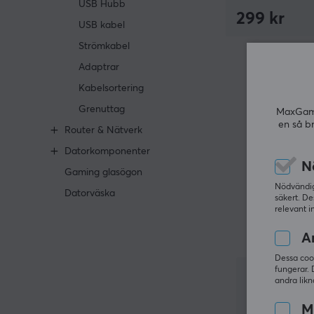
USB Hubb
299 kr
USB kabel
Strömkabel
Adaptrar
Kabelsortering
Grenuttag
MaxGamin
en så b
Router & Nätverk
Datorkomponenter
N
Gaming glasögon
Nödvändiga
Datorväska
säkert. De
relevant i
An
Dessa coo
fungerar. 
andra likn
M