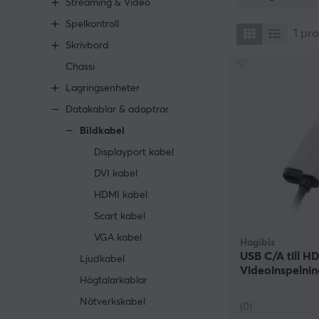
Streaming & Video
din speluppleve
Spelkontroll
kopplar in exemp
1
pro
Skrivbord
Att använda rätt
Chassi
Det kan vara br
för en optimal
Lagringsenheter
för att de ska 
Datakablar & adaptrar
Bildkabel
Displayport kabel
DVI kabel
HDMI kabel
Scart kabel
VGA kabel
Hagibis
USB C/A till H
Ljudkabel
Videoinspelnin
Högtalarkablar
Nätverkskabel
(0)