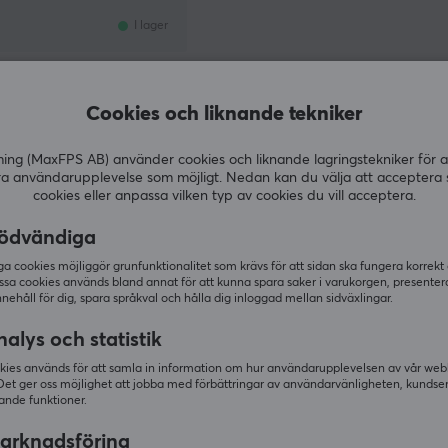
I lager
Cookies och liknande tekniker
Visar
1-1
av
1
produkter
g (MaxFPS AB) använder cookies och liknande lagringstekniker för a
ra användarupplevelse som möjligt. Nedan kan du välja att acceptera 
cookies eller anpassa vilken typ av cookies du vill acceptera.
VISA FLER...
ödvändiga
 cookies möjliggör grunfunktionalitet som krävs för att sidan ska fungera korrekt
ssa cookies används bland annat för att kunna spara saker i varukorgen, presente
nnehåll för dig, spara språkval och hålla dig inloggad mellan sidväxlingar.
Senast visat
alys och statistik
kies används för att samla in information om hur användarupplevelsen av vår web
Det ger oss möjlighet att jobba med förbättringar av användarvänligheten, kundse
ande funktioner.
arknadsföring