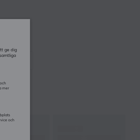
tt ge dig
samtliga
 och
ra mer
bplats
rvice och