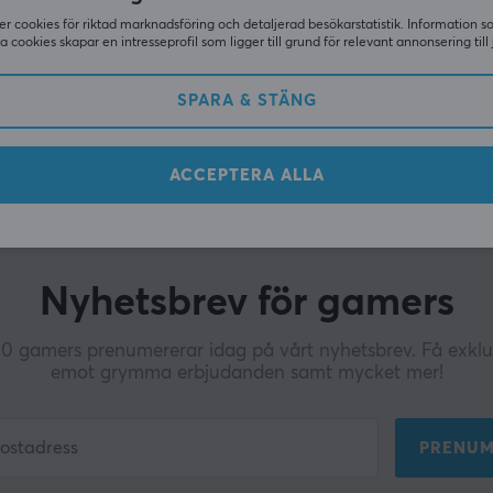
r cookies för riktad marknadsföring och detaljerad besökarstatistik. Information 
sa cookies skapar en intresseprofil som ligger till grund för relevant annonsering till 
SPARA & STÄNG
ACCEPTERA ALLA
Nyhetsbrev för gamers
 gamers prenumererar idag på vårt nyhetsbrev. Få exklus
emot grymma erbjudanden samt mycket mer!
PRENUM