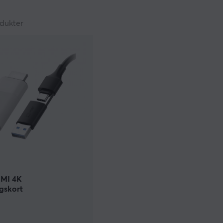
lse ska bli optimal med vilka enheter du än vill använda. Vi 
elvis en telefon till TV:n till en DVI kabel som gör att du enke
dukter
 kablar till din utrustning kan vara skillnaden i kvalitet som
a att ha några extra kablar hemma och med våra priser kan 
 användning. Hos oss på MaxGaming hittar du även smidiga a
kunna användas till många olika enheter.
DMI 4K
gskort