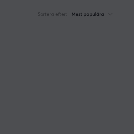
har allt ifrån den vanliga HDMI-kabeln som enkelt
lt kan koppla fler skärmar till en dator.
Sortera efter:
Mest populära
 gör din spelupplevelse något utöver det vanliga.
man med enkelhet ha ett par extra i olika längder
daptrar som enkelt kopplar ihop med bildkablar