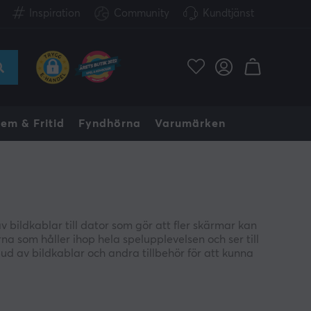
Inspiration
Community
Kundtjänst
em & Fritid
Fyndhörna
Varumärken
av bildkablar till dator som gör att fler skärmar kan
a som håller ihop hela spelupplevelsen och ser till
bud av bildkablar och andra tillbehör för att kunna
 högpresterande Displayports-kablar för PC som
. Vi har det mesta som kan tänkas behövas för att