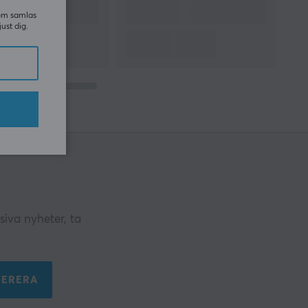
som samlas
just dig.
iva nyheter, ta
ERERA