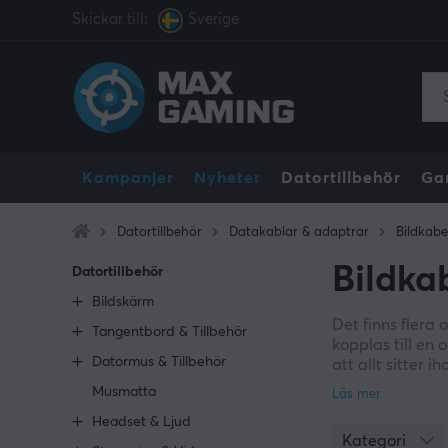
Skickar till:
Sverige
Kampanjer
Nyheter
Datortillbehör
Ga
Datortillbehör
Datakablar & adaptrar
Bildkabe
Bildka
Datortillbehör
Bildskärm
Det finns flera 
Tangentbord & Tillbehör
kopplas till en
Datormus & Tillbehör
att allt sitter
koppla ihop enh
Musmatta
Headset & Ljud
På MaxGaming ha
Kategori
stödjer 144 Hz 