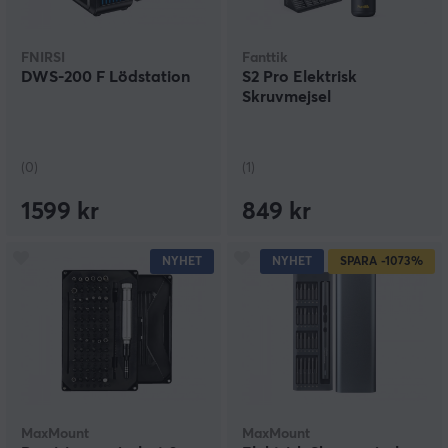
FNIRSI
Fanttik
DWS-200 F Lödstation
S2 Pro Elektrisk
Skruvmejsel
(0)
(1)
1599 kr
849 kr
NYHET
NYHET
SPARA
-1073%
MaxMount
MaxMount