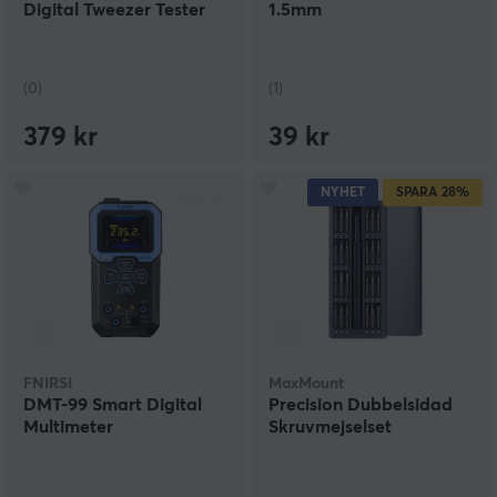
Digital Tweezer Tester
1.5mm
(0)
(1)
379 kr
39 kr
NYHET
SPARA
28%
FNIRSI
MaxMount
DMT-99 Smart Digital
Precision Dubbel­sidad
Multimeter
Skruvmejselset