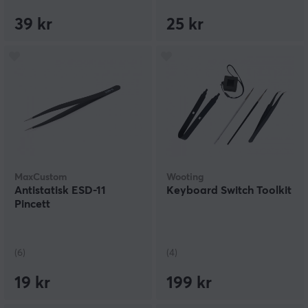
Cleaning gel/Rengöringsgel:
Rengöringsgel är ett
39 kr
25 kr
klibbigt material som du kan trycka ner mellan
tangenterna för att fånga upp damm och smuts.
MaxCustom
Wooting
Antistatisk ESD-11
Keyboard Switch Toolkit
Pincett
(6)
(4)
19 kr
199 kr