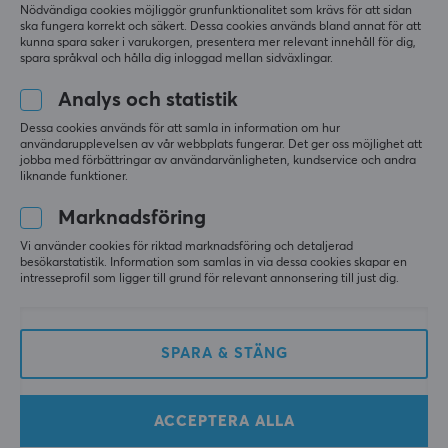
Nödvändiga cookies möjliggör grunfunktionalitet som krävs för att sidan
ska fungera korrekt och säkert. Dessa cookies används bland annat för att
kunna spara saker i varukorgen, presentera mer relevant innehåll för dig,
spara språkval och hålla dig inloggad mellan sidväxlingar.
Analys och statistik
Dessa cookies används för att samla in information om hur
användarupplevelsen av vår webbplats fungerar. Det ger oss möjlighet att
Xiaomi
UGREEN
jobba med förbättringar av användarvänligheten, kundservice och andra
Mijia Rotary
38-in-1
liknande funktioner.
Multifunktionsverktyg
Skruvmejselsats/Verktygss
av Aluminiumlegering
Marknadsföring
Vi använder cookies för riktad marknadsföring och detaljerad
(1)
(0)
besökarstatistik. Information som samlas in via dessa cookies skapar en
intresseprofil som ligger till grund för relevant annonsering till just dig.
549 kr
229 kr
NYHET
SPARA & STÄNG
ACCEPTERA ALLA