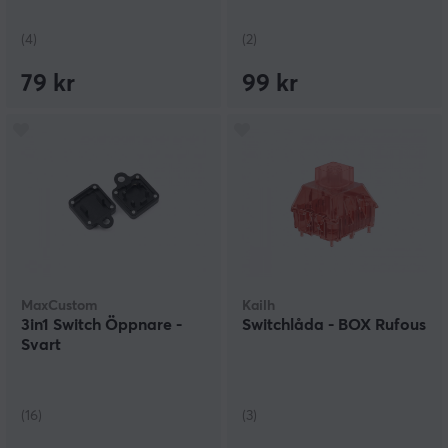
(4)
(2)
79 kr
99 kr
MaxCustom
Kailh
3in1 Switch Öppnare -
Switchlåda - BOX Rufous
Svart
(16)
(3)