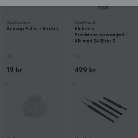
MaxCustom
MaxMount
Keycap Puller - Starter
Elektrisk
Precisionsskruvmejsel -
Kit med 24 Bitar &
Laddstation
(3)
(0)
19 kr
499 kr