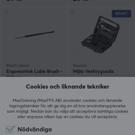
NYHET
MaxCustom
Xiaomi
Ergonomisk Lube Brush -
Mijia Verktygssats
0.8mm
Cookies och liknande tekniker
(3)
(0)
MaxGaming (MaxFPS AB) använder cookies och liknande
lagringstekniker för att ge dig en så bra användarupplevelse
39 kr
749 kr
som möjligt. Nedan kan du välja att acceptera samtliga cookies
eller anpassa vilken typ av cookies du vill acceptera.
NYHET
Nödvändiga