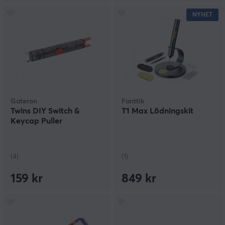
NYHET
Gateron
Fanttik
Twins DIY Switch &
T1 Max Lödningskit
Keycap Puller
(4)
(1)
159 kr
849 kr