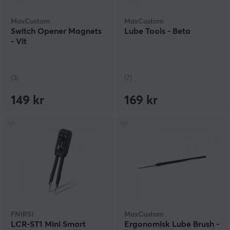
MaxCustom
MaxCustom
Switch Opener Magnets
Lube Tools - Beta
- Vit
(3)
(7)
149 kr
169 kr
FNIRSI
MaxCustom
LCR-ST1 Mini Smart
Ergonomisk Lube Brush -