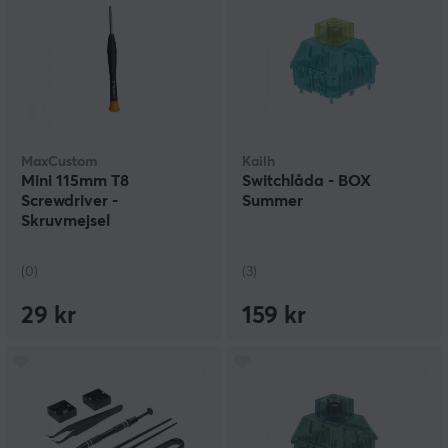
MaxCustom
Kailh
Mini 115mm T8
Switchlåda - BOX
Screwdriver -
Summer
Skruvmejsel
(0)
(3)
29 kr
159 kr