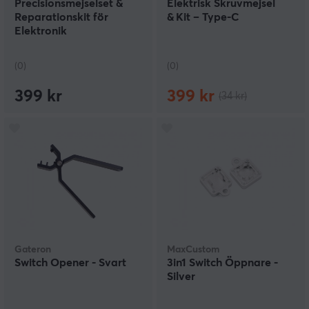
Precisionsmejselset &
Elektrisk Skruvmejsel
Reparationskit för
& Kit – Type‑C
Elektronik
(0)
(0)
399 kr
399 kr
(34 kr)
Gateron
MaxCustom
Switch Opener - Svart
3in1 Switch Öppnare -
Silver