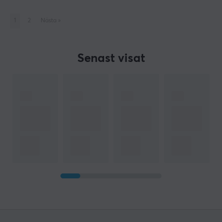
1
2
Nästa
»
Senast visat