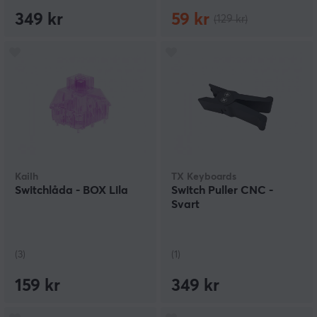
349 kr
59 kr
(129 kr)
Kailh
TX Keyboards
Switchlåda - BOX Lila
Switch Puller CNC -
Svart
(3)
(1)
159 kr
349 kr