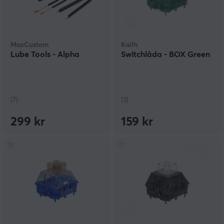
MaxCustom
Kailh
Lube Tools - Alpha
Switchlåda - BOX Green
(7)
(3)
299 kr
159 kr