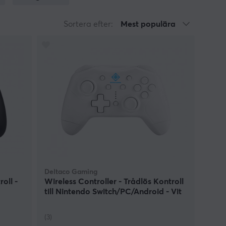
mna några. Det går att byta ut den och modda
ig bra med utrymme för att spela och hålla dig
Sortera efter:
Mest populära
är också tillgängliga och Hori har absolut
kan alltid använda dig av en Nintendo Switch trådlös
 switchen.
a din Nintendo Switch så finns alternativet att köpa
vförtroende lite med en unik färgkombination.
Deltaco Gaming
oll -
Wireless Controller - Trådlös Kontroll
till Nintendo Switch/PC/Android - Vit
(3)