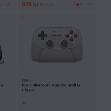
859 kr
(989 kr)
I lager
Slutsåld
8Bitdo
on
Pro 3 Bluetooth Handkontroll G
Classic
(6)