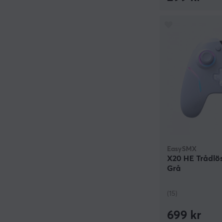
EasySMX
X20 HE Trådlös
Grå
(15)
699 kr