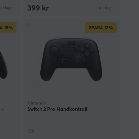
399 kr
I lager
I lager
A
18%
SPARA
13%
Nintendo
 -
Switch 2 Pro Handkontroll
(23)