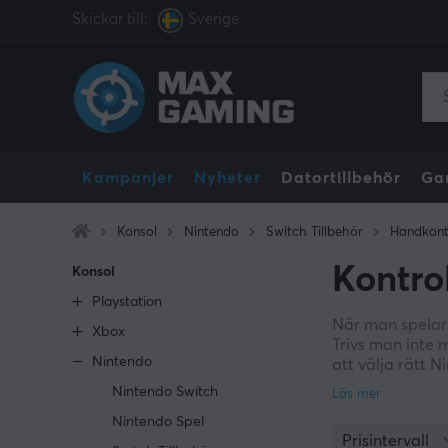
Skickar till:
Sverige
Kampanjer
Nyheter
Datortillbehör
Ga
Konsol
Nintendo
Switch Tillbehör
Handkont
Kontrol
Konsol
Playstation
När man spelar s
Xbox
Trivs man inte m
Nintendo
att välja rätt 
rörelsekontroll
Nintendo Switch
Wild och Super 
Nintendo Spel
Prisintervall
Hade du tidigar