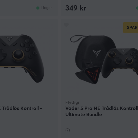
349 kr
I lager
SPAR
Flydigi
 Trådlös Kontroll -
Vader 5 Pro HE Trådlös Kontroll
Ultimate Bundle
(7)