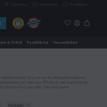
Inspiration
Community
Kundtjänst
em & Fritid
Fyndhörna
Varumärken
h handkontroller är ju en av de viktigaste sakerna.
plevelsen blir lika bra. Därför är det superviktigt
do Switch Pro Controller. Det inkluderar
r klassiker som The Legend of Zelda: Breath of the
Kategori
a otroligt liknande känsla utan de kommer också