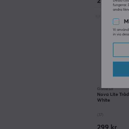
299 kr
Dessa coo
fungerar. 
andra likn
M
Vi använde
in via des
GameSir
Nova Lite Trådl
White
(37)
299 kr