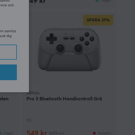
749 kr
bplats
I lager
I lager
rvice och
SPARA
21%
som samlas
just dig.
8Bitdo
lden
Pro 3 Bluetooth Handkontroll Grå
(6)
549 kr
(699 kr)
I lager
Slutsåld