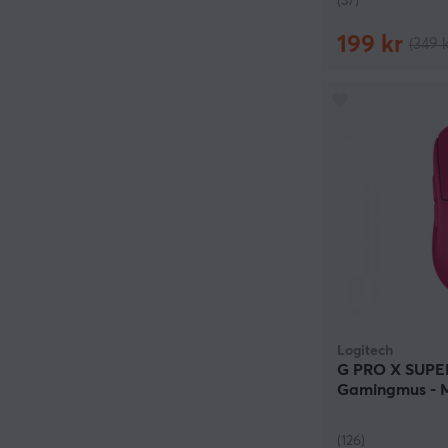
(37)
199 kr
(349 k
Logitech
G PRO X SUPER
Gamingmus - 
(126)