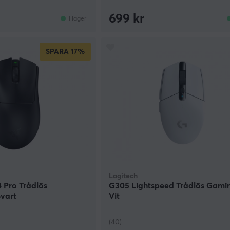
699 kr
I lager
SPARA
17%
Logitech
 Pro Trådlös
G305 Lightspeed Trådlös Gam
vart
Vit
(40)