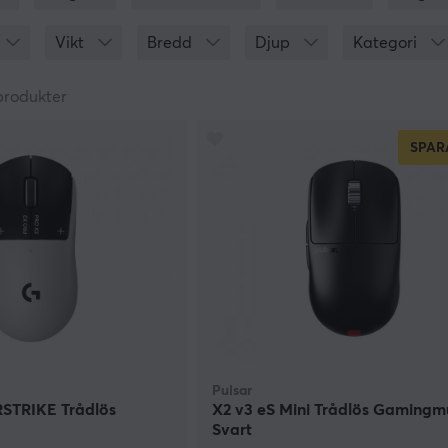
llbaka. Men å andra sidan varför skulle man vilja gå tillbaka
a.
Vikt
Bredd
Djup
Kategori
produkter
SPAR
Pulsar
STRIKE Trådlös
X2 v3 eS Mini Trådlös Gamingm
Svart