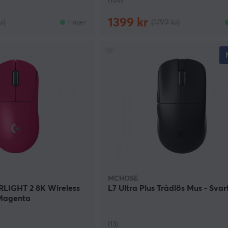
(104)
1399 kr
r)
(1799 kr)
I lager
MCHOSE
LIGHT 2 8K Wireless
L7 Ultra Plus Trådlös Mus - Svar
Magenta
(13)