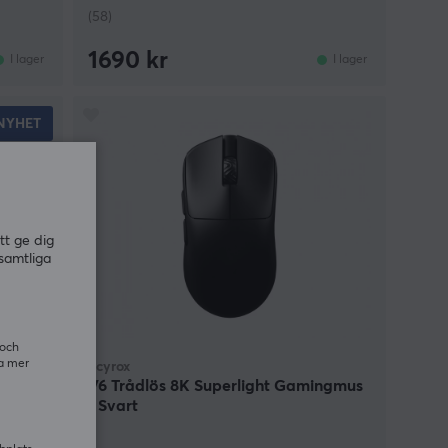
(58)
1690 kr
I lager
I lager
NYHET
tt ge dig
samtliga
 och
ra mer
Scyrox
ss -
V6 Trådlös 8K Superlight Gamingmus
- Svart