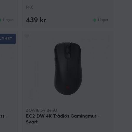
(40)
439 kr
I lager
I lager
NYHET
ZOWIE by BenQ
ss -
EC2-DW 4K Trådlös Gamingmus -
Svart