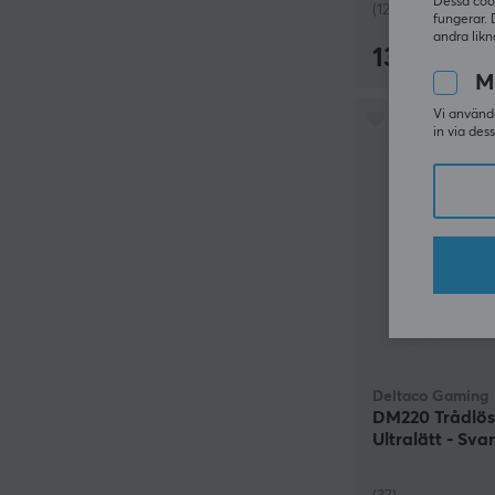
Dessa coo
(126)
fungerar. 
andra likn
1349 kr
M
Vi använde
in via des
Deltaco Gaming
DM220 Trådlö
Ultralätt - Svar