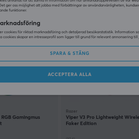
kies används för att samla in information om hur användarupplevelsen av vår web
(1)
Det ger oss möjlighet att jobba med förbättringar av användarvänligheten, kundse
ande funktioner.
1839 kr
I lager
arknadsföring
r cookies för riktad marknadsföring och detaljerad besökarstatistik. Information 
SPARA
43%
SPAR
sa cookies skapar en intresseprofil som ligger till grund för relevant annonsering till 
SPARA & STÄNG
ACCEPTERA ALLA
Razer
s RGB Gamingmus
Viper V3 Pro Lightweight Wirele
t
Faker Edition