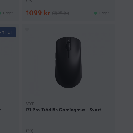
(14)
1099 kr
(1599 kr)
I lager
I lager
NYHET
VXE
t
R1 Pro Trådlös Gamingmus - Svart
(20)