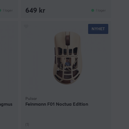
649 kr
I lager
I lager
NYHET
Pulsar
ingmus
Feinmann F01 Noctua Edition
(1)