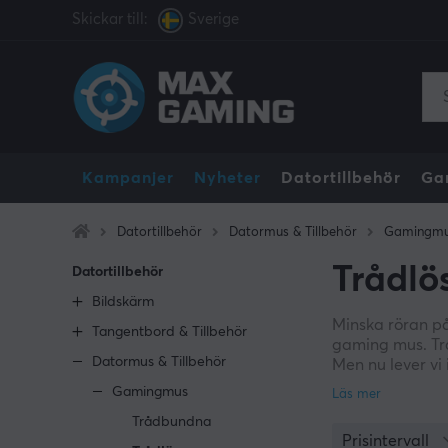
Skickar till:
Sverige
Kampanjer
Nyheter
Datortillbehör
Ga
Datortillbehör
Datormus & Tillbehör
Gamingm
Trådl
Datortillbehör
Bildskärm
Minska röran på 
Tangentbord & Tillbehör
gaming mus. Trå
Datormus & Tillbehör
Men nu lever vi 
hänger trådlös
Gamingmus
Trådbundna
Vi har samlat p
Prisintervall
Viper och SteelS