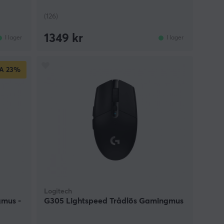
(126)
1349 kr
I lager
I lager
A
23%
Logitech
gmus -
G305 Lightspeed Trådlös Gamingmus