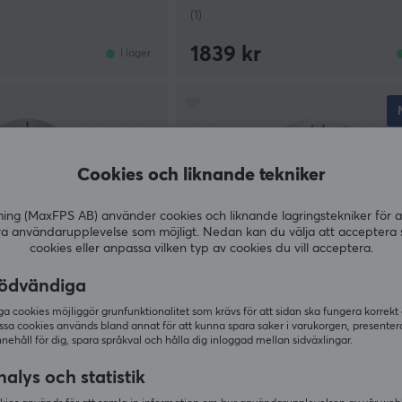
(1)
1839 kr
I lager
Cookies och liknande tekniker
g (MaxFPS AB) använder cookies och liknande lagringstekniker för a
ra användarupplevelse som möjligt. Nedan kan du välja att acceptera 
cookies eller anpassa vilken typ av cookies du vill acceptera.
ödvändiga
 cookies möjliggör grunfunktionalitet som krävs för att sidan ska fungera korrekt
ssa cookies används bland annat för att kunna spara saker i varukorgen, presente
Razer
nnehåll för dig, spara språkval och hålla dig inloggad mellan sidväxlingar.
LIGHT 2 8K Wireless
Viper V4 Pro Lightweight Wirele
it
Vit
alys och statistik