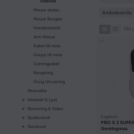
Trådlösa
svårt att gå ti
Mouse skates
titta inte tillbak
Ambidextriös
Mouse Bungee
Handledsstöd
788
Arm Sleeve
Kabel till möss
Grepp till möss
Gamingpaket
Rengöring
Övrig Utrustning
Musmatta
Headset & Ljud
Streaming & Video
Logitech
Spelkontroll
PRO X 2 SUPER
Skrivbord
Gamingmus