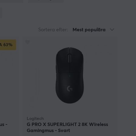
? Klicka hem en trådlös gaming mouse hos oss och
Sortera efter:
Mest populära
A
63%
Logitech
us -
G PRO X SUPERLIGHT 2 8K Wireless
Gamingmus - Svart