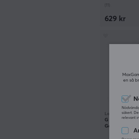
(11)
629 kr
MaxGamin
en så b
N
Nödvändiga
säkert. De
Logitech
relevant i
G PRO X SUPER
Gamingmus - V
An