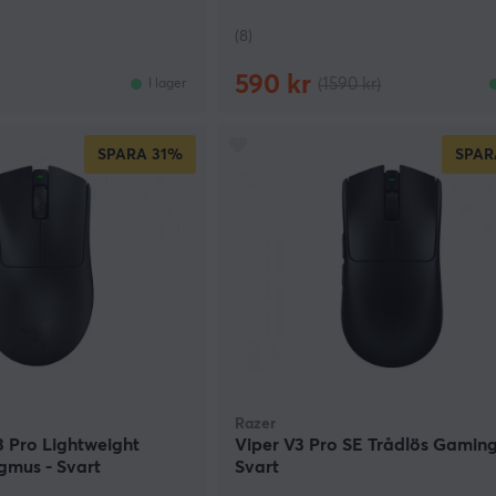
(8)
590 kr
(1590 kr)
I lager
SPARA
31%
SPAR
Razer
 Pro Lightweight
Viper V3 Pro SE Trådlös Gamin
gmus - Svart
Svart