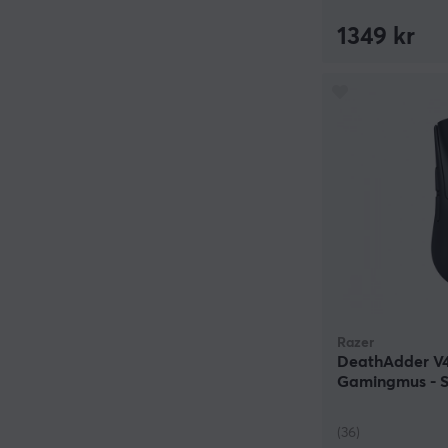
1349 kr
Razer
DeathAdder V4
Gamingmus - S
(36)