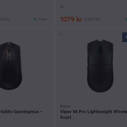
(8)
1079 kr
89 kr)
(1399 kr)
I lager
Razer
Trådlös Gamingmus –
Viper V4 Pro Lightweight Wirele
Svart