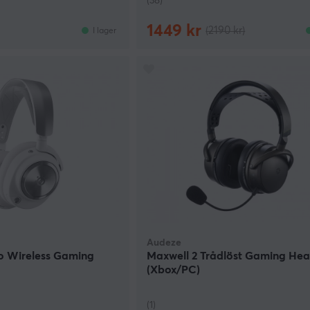
(38)
1449 kr
(2190 kr)
I lager
Audeze
ro Wireless Gaming
Maxwell 2 Trådlöst Gaming Hea
(Xbox/PC)
(1)