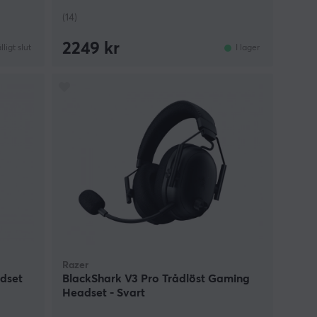
(14)
2249 kr
älligt slut
I lager
Razer
dset
BlackShark V3 Pro Trådlöst Gaming
Headset - Svart