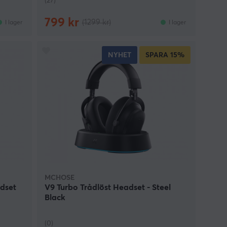
(27)
799 kr
(1299 kr)
I lager
I lager
NYHET
SPARA
15%
MCHOSE
dset
V9 Turbo Trådlöst Headset - Steel
Black
(0)