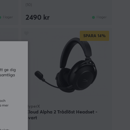
(10)
2490 kr
I lager
I lager
SPARA
14%
tt ge dig
samtliga
 och
ra mer
HyperX
et -
Cloud Alpha 2 Trådlöst Headset -
Svart