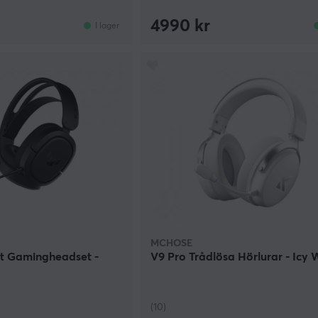
4990 kr
I lager
MCHOSE
st Gamingheadset -
V9 Pro Trådlösa Hörlurar - Icy 
(10)