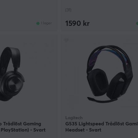
(31)
1590 kr
I lager
Logitech
o Trådlöst Gaming
G535 Lightspeed Trådlöst Gam
PlayStation) - Svart
Headset - Svart