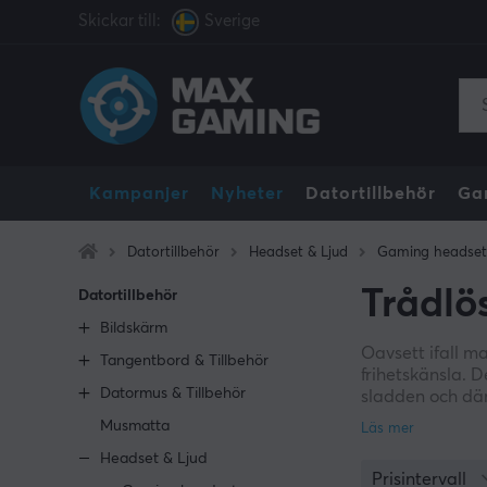
Skickar till:
Sverige
Kampanjer
Nyheter
Datortillbehör
Ga
Datortillbehör
Headset & Ljud
Gaming headset
Trådlö
Datortillbehör
Bildskärm
Oavsett ifall m
Tangentbord & Tillbehör
frihetskänsla. D
Datormus & Tillbehör
sladden och där
hämta snacks oc
Musmatta
skrivbordet ren
Headset & Ljud
Prisintervall
Vi på MaxGaming