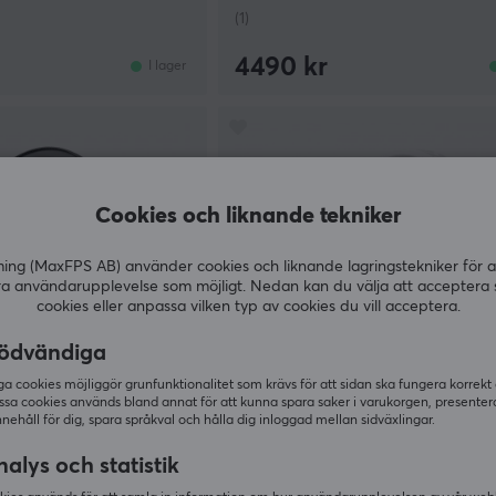
(1)
4490 kr
I lager
Cookies och liknande tekniker
g (MaxFPS AB) använder cookies och liknande lagringstekniker för a
ra användarupplevelse som möjligt. Nedan kan du välja att acceptera 
cookies eller anpassa vilken typ av cookies du vill acceptera.
ödvändiga
 cookies möjliggör grunfunktionalitet som krävs för att sidan ska fungera korrekt
ssa cookies används bland annat för att kunna spara saker i varukorgen, presente
ATK
nnehåll för dig, spara språkval och hålla dig inloggad mellan sidväxlingar.
t Headset - Svart
N9 Ultra Trådlöst Gaming Heads
Vit Rosa
alys och statistik