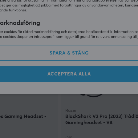
kies används för att samla in information om hur användarupplevelsen av vår web
(2)
Det ger oss möjlighet att jobba med förbättringar av användarvänligheten, kundse
ande funktioner.
549 kr
I lager
arknadsföring
r cookies för riktad marknadsföring och detaljerad besökarstatistik. Information 
SPAR
sa cookies skapar en intresseprofil som ligger till grund för relevant annonsering till 
SPARA & STÄNG
ACCEPTERA ALLA
Razer
ös Gaming Headset -
BlackShark V2 Pro (2023) Trådl
Gamingheadset - Vit