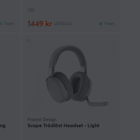
(38)
1449 kr
(2190 kr)
I lager
I lager
Fractal Design
ing
Scape Trådlöst Headset - Light