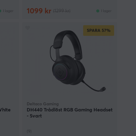
1099 kr
(1299 kr)
I lager
I lager
SPARA
57%
Deltaco Gaming
White
DH440 Trådlöst RGB Gaming Headset
- Svart
(9)