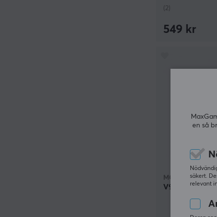
(2)
549 kr
MaxGamin
en så b
N
Nödvändiga
säkert. De
MCHOSE
relevant i
V9 Pro Trådlös
An