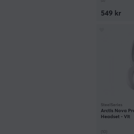
(2)
549 kr
SteelSeries
Arctis Nova P
Headset - Vit
(10)