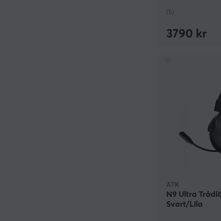
(5)
3790 kr
ATK
N9 Ultra Trådl
Svart/Lila