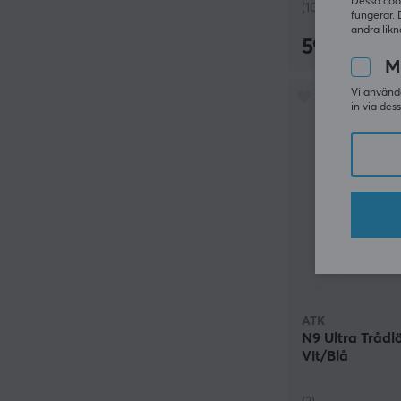
Dessa coo
(10)
fungerar. 
andra likn
599 kr
M
Vi använde
in via des
ATK
N9 Ultra Trådl
Vit/Blå