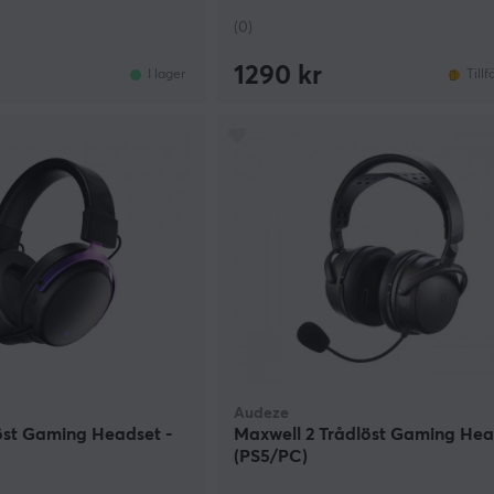
(0)
1290 kr
I lager
Tillf
Audeze
öst Gaming Headset -
Maxwell 2 Trådlöst Gaming Hea
(PS5/PC)